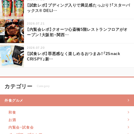
【試飲レポ】プディング入りで満足感たっぷり！「スターバ
ックス® DELI
…
2026.07.21
【内覧会レポ】クオーツ心斎橋5階レストランフロアがオ
ープン！大阪初・関西
…
2026.07.20
【試食レポ】罪悪感なく楽しめるおつまみ！「2Snack
CRISPY」新
…
カテゴリー
Category
外食グルメ
和食
お酒
内覧会・試食会