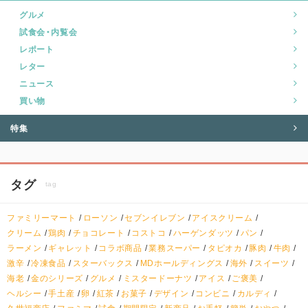
グルメ
試食会・内覧会
レポート
レター
ニュース
買い物
特集
タグ
tag
ファミリーマート
ローソン
セブンイレブン
アイスクリーム
クリーム
鶏肉
チョコレート
コストコ
ハーゲンダッツ
パン
ラーメン
ギャレット
コラボ商品
業務スーパー
タピオカ
豚肉
牛肉
激辛
冷凍食品
スターバックス
MDホールディングス
海外
スイーツ
海老
金のシリーズ
グルメ
ミスタードーナツ
アイス
ご褒美
ヘルシー
手土産
卵
紅茶
お菓子
デザイン
コンビニ
カルディ
久世福商店
ファミマ
試食
期間限定
新商品
お手軽
簡単
おやつ