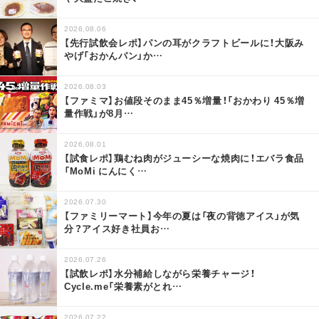
2026.08.06
【先行試飲会レポ】パンの耳がクラフトビールに！大阪み
やげ「おかんパン」か
…
2026.08.03
【ファミマ】お値段そのまま45％増量！「おかわり 45％増
量作戦」が8月
…
2026.08.01
【試食レポ】鶏むね肉がジューシーな焼肉に！エバラ食品
「MoMi にんにく
…
2026.07.30
【ファミリーマート】今年の夏は「夜の背徳アイス」が気
分？アイス好き社員お
…
2026.07.26
【試飲レポ】水分補給しながら栄養チャージ！
Cycle.me「栄養素がとれ
…
2026.07.22