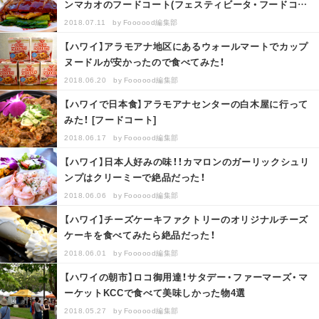
ンマカオのフードコート(フェスティビータ・フードコー
ト Festivita …
2018.07.11
by
Foooood編集部
【ハワイ】アラモアナ地区にあるウォールマートでカップ
ヌードルが安かったので食べてみた！
2018.06.20
by
Foooood編集部
【ハワイで日本食】アラモアナセンターの白木屋に行って
みた！ [フードコート]
2018.06.17
by
Foooood編集部
【ハワイ】日本人好みの味！！カマロンのガーリックシュリ
ンプはクリーミーで絶品だった！
2018.06.06
by
Foooood編集部
【ハワイ】チーズケーキファクトリーのオリジナルチーズ
ケーキを食べてみたら絶品だった！
2018.06.01
by
Foooood編集部
【ハワイの朝市】ロコ御用達！サタデー・ファーマーズ・マ
ーケットKCCで食べて美味しかった物4選
2018.05.27
by
Foooood編集部