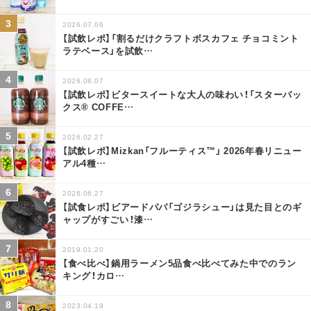
2026.07.06
【試飲レポ】「割るだけクラフトボスカフェ チョコミント
ラテベース」を試飲
…
2026.08.07
【試飲レポ】ビタースイートな大人の味わい！「スターバッ
クス® COFFE
…
2026.02.27
【試飲レポ】Mizkan「フルーティス™」 2026年春リニュー
アル4種
…
2026.06.27
【試食レポ】ビアードパパ「ゴジラシュー」は見た目とのギ
ャップがすごい！漆
…
2019.01.20
【食べ比べ】鍋用ラーメン5品食べ比べてみた中でのラン
キング！カロ
…
2023.04.19