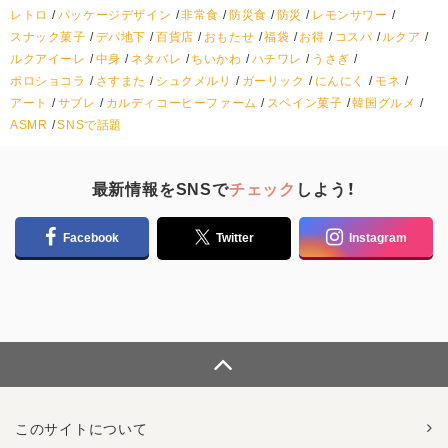
レトロ
パッケージデザイン
非常食
防災食
防災
レモンサワー
スナック菓子
デパ地下
百貨店
おもたせ
福袋
お得
コスパ
ルクア
ルクアイーレ
中身
ネタバレ
ちいかわ
ハチワレ
うさぎ
ポロショコラ
さすまた
シュクメルリ
ガーリック
にんにく
モネ
アート
サブレ
カルディコーヒーファーム
スペイン菓子
韓国グルメ
ASMR
SNSで話題
最新情報をSNSで
チェック
しよう！
Facebook
Twitter
Instagram
このサイトについて