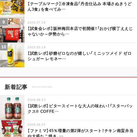
【テーブルマーク】冷凍食品「丹念仕込み 本場さぬきうど
ん3食」を食べてみ
…
2026.07.16
【試食会レポ】阪神梅田本店で初開催！「おかげ横丁ええじ
ゃないか～伊勢から
…
2025.03.19
【試飲レポ】砂糖ゼロなのが嬉しい「ミニッツメイド ゼロ
シュガー レモネー
…
新着記事
recent articles
2026.08.07
【試飲レポ】ビタースイートな大人の味わい！「スターバッ
クス® COFFE
…
2026.08.07
【ファミマ】45％増量の第2弾がスタート！チキン南蛮弁当
や大盛たこ焼き、
…