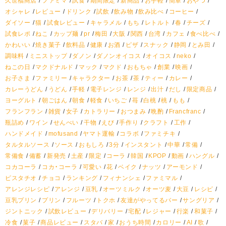
オシャレ
レビュー
ドリンク
試飲
飲み物
飲み比べ
コーヒー
ダイソー
猫
試食レビュー
キャラメル
もち
レトルト
春
チーズ
試食レポ
ねこ
カップ麺
pr
梅田
大阪
関西
台湾
カフェ
食べ比べ
かわいい
焼き菓子
飲料品
健康
お酒
ピザ
スナック
静岡
とみ田
調味料
ミニストップ
ダノン
ダノンオイコス
オイコス
neko
ねこの日
マクドナルド
マック
マクド
おもちゃ
創業
映画
お子さま
ファミリー
キャラクター
お茶
茶
ティー
カレー
カレーうどん
うどん
手軽
電子レンジ
レンジ
出汁
だし
限定商品
ヨーグルト
朝ごはん
朝食
軽食
いちご
苺
白桃
桃
もも
フランフラン
雑貨
女子
カトラリー
おつまみ
晩酌
Francfranc
瓶詰め
ワイン
せんべい
干物
えび
手作り
クラフト
工作
ハンドメイド
mofusand
ヤマト運輸
コラボ
ファミチキ
タルタルソース
ソース
おもしろ
3分
インスタント
中華
常備
常備食
備蓄
新発売
土産
限定
コーラ
韓国
KPOP
動画
ハングル
コカコーラ
コカ・コーラ
可愛い
花
ベイク
ナッツ
アーモンド
ピスタチオ
チョコ
ランキング
フィナンシェ
ファミマル
アレンジレシピ
アレンジ
豆乳
オーツミルク
オーツ麦
大豆
レシピ
豆乳プリン
プリン
フルーツ
トクホ
友達がやってるバー
サングリア
ジントニック
試飲レビュー
デリバリー
宅配
レジャー
行楽
和菓子
冷食
菓子
商品レビュー
スタバ
家
おうち時間
カロリー
AI
歌