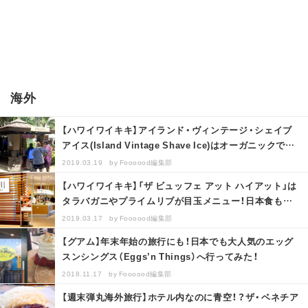
海外
【ハワイワイキキ】アイランド・ヴィンテージ・シェイブ
アイス(Island Vintage Shave Ice)はオーガニックで美
味…
2019.03.19
by
Foooood編集部
【ハワイワイキキ】「ザ ビュッフェ アット ハイアット」は
タラバガニやプライムリブが目玉メニュー！日本食もあ
るからファミリーも安心…
2019.03.17
by
Foooood編集部
【グアム】年末年始の旅行にも！日本でも大人気のエッグ
スンシングス（Eggs’n Things）へ行ってみた！
2018.11.17
by
Foooood編集部
【週末弾丸海外旅行】ホテル内なのに青空！？ザ・ベネチア