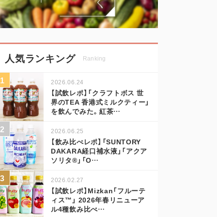
人気ランキング
Ranking
2026.06.24
【試飲レポ】「クラフトボス 世
界のTEA 香港式ミルクティー」
を飲んでみた。紅茶…
2026.06.25
【飲み比べレポ】「SUNTORY
DAKARA経口補水液」「アクア
ソリタ®」「O…
2026.02.27
【試飲レポ】Mizkan「フルーテ
ィス™」 2026年春リニューア
ル4種飲み比べ…