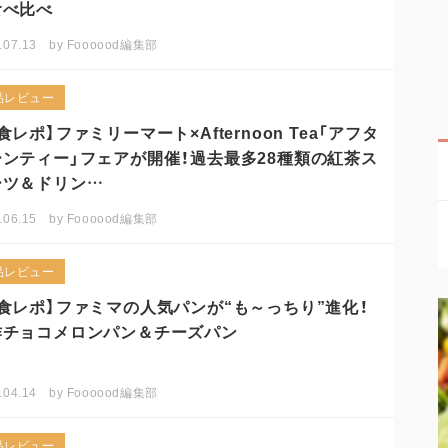
食べ比べ
.07.13
by
Foooood編集部
品レビュー
食レポ】ファミリーマート×Afternoon Tea「アフタ
ーンティー」フェアが開催！過去最多28種類の紅茶ス
ーツ＆ドリン…
.06.15
by
Foooood編集部
品レビュー
食レポ】ファミマの人気パンが“も～っちり”進化！
作チョコメロンパン＆チーズパン
.04.14
by
Foooood編集部
品レビュー