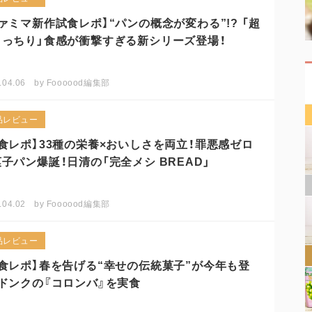
ァミマ新作試食レポ】“パンの概念が変わる”!? 「超
～っちり」食感が衝撃すぎる新シリーズ登場！
.04.06
by
Foooood編集部
品レビュー
食レポ】33種の栄養×おいしさを両立！罪悪感ゼロ
子パン爆誕！日清の「完全メシ BREAD」
.04.02
by
Foooood編集部
品レビュー
試食レポ】春を告げる“幸せの伝統菓子”が今年も登
！ドンクの『コロンバ』を実食