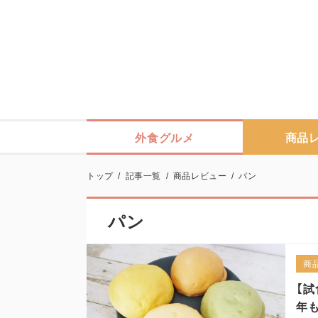
外食グルメ
商品
トップ
/
記事一覧
/
商品レビュー
/
パン
パン
商
【
年