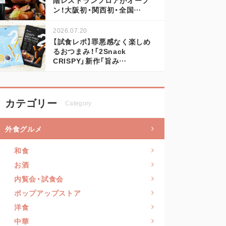
ン！大阪初・関西初・全国…
2026.07.20
【試食レポ】罪悪感なく楽しめ
るおつまみ！「2Snack
CRISPY」新作「旨み…
カテゴリー
Category
外食グルメ
和食
お酒
内覧会・試食会
ポップアップストア
洋食
中華