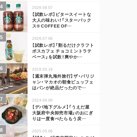
2026.08.07
【試飲レポ】ビタースイートな
大人の味わい！「スターバック
ス® COFFEE OF…
2026.07.06
【試飲レポ】「割るだけクラフト
ボスカフェ チョコミントラテ
ベース」を試飲！爽やか…
2018.05.19
【週末弾丸海外旅行】ザ・パリジ
ャン・マカオの朝食ビュッフェ
はパンが絶品だったので…
2024.06.06
【デパ地下グルメ】「うえだ屋
大阪府中央卸売市場」のおにぎ
りは一度食べたらもう戻…
2025.05.06