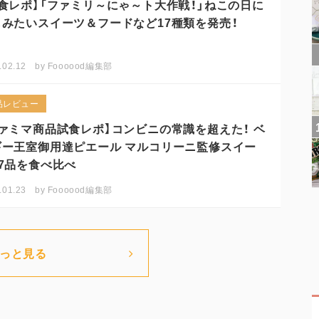
食レポ】「ファミリ～にゃ～ト大作戦！」ねこの日に
しみたいスイーツ＆フードなど17種類を発売！
.02.12
by
Foooood編集部
品レビュー
ファミマ商品試食レポ】コンビニの常識を超えた！ ベ
ギー王室御用達ピエール マルコリーニ監修スイー
7品を食べ比べ
.01.23
by
Foooood編集部
っと見る