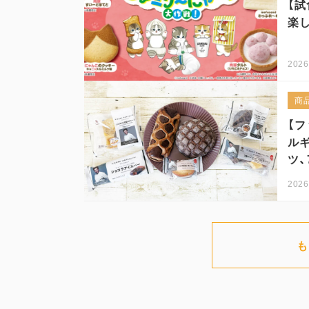
【試
楽
2026
商
【
ル
ツ、
2026
も