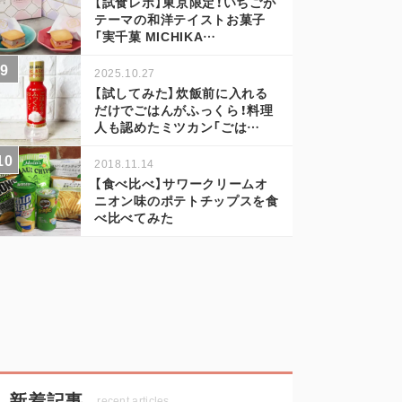
【試食レポ】東京限定！いちごが
テーマの和洋テイストお菓子
「実千菓 MICHIKA…
2025.10.27
【試してみた】炊飯前に入れる
だけでごはんがふっくら！料理
人も認めたミツカン「ごは…
2018.11.14
【食べ比べ】サワークリームオ
ニオン味のポテトチップスを食
べ比べてみた
新着記事
recent articles