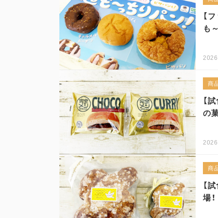
【フ
も
2026
商
【試
の菓
2026
商
【
場