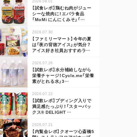
2026.08.01
【試食レポ】鶏むね肉がジュー
シーな焼肉に！エバラ食品
「MoMi にんにくみそ」「…
2026.07.30
【ファミリーマート】今年の夏
は「夜の背徳アイス」が気分？
アイス好き社員おすすめラ…
2026.07.26
【試飲レポ】水分補給しながら
栄養チャージ！Cycle.me「栄養
素がとれる水」3…
2026.07.22
【試飲レポ】プディング入りで
満足感たっぷり！「スターバッ
クス® DELIGHT …
2026.07.21
【内覧会レポ】クオーツ心斎橋5
階レストランフロアがオープ