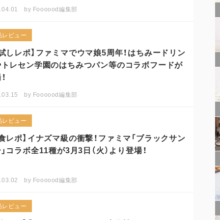
.04.01
by
Foooood編集部
品レビュー
お試しレポ】ファミマでウマ娘5周年！はちみードリン
やトレセン学園のはちみつパン等のコラボフードが
！
.03.15
by
Foooood編集部
品レビュー
試食レポ】イナズマ級の衝撃！ファミマ「ブラックサン
」コラボ全11種が3月3日（火）より登場！
.03.02
by
Foooood編集部
品レビュー