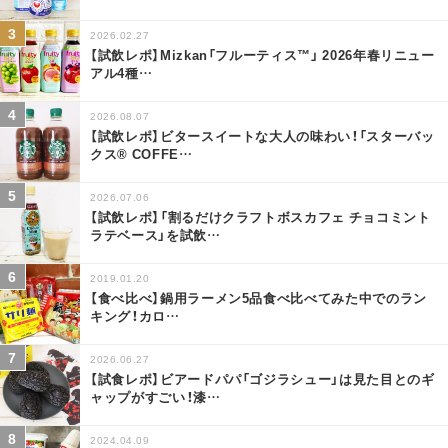
2026.02.27
【試飲レポ】Mizkan「フルーティス™」 2026年春リニュー
アル4種
…
2026.08.07
【試飲レポ】ビタースイートな大人の味わい！「スターバッ
クス® COFFE
…
2026.07.06
【試飲レポ】「割るだけクラフトボスカフェ チョコミント
ラテベース」を試飲
…
2019.01.20
【食べ比べ】鍋用ラーメン5品食べ比べてみた中でのラン
キング！カロ
…
2026.06.27
【試食レポ】ビアードパパ「ゴジラシュー」は見た目とのギ
ャップがすごい！漆
…
2024.04.09