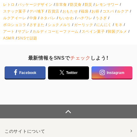
レトロ
パッケージデザイン
非常食
防災食
防災
レモンサワー
スナック菓子
デパ地下
百貨店
おもたせ
福袋
お得
コスパ
ルクア
ルクアイーレ
中身
ネタバレ
ちいかわ
ハチワレ
うさぎ
ポロショコラ
さすまた
シュクメルリ
ガーリック
にんにく
モネ
アート
サブレ
カルディコーヒーファーム
スペイン菓子
韓国グルメ
ASMR
SNSで話題
最新情報をSNSで
チェック
しよう！
Facebook
Twitter
Instagram
このサイトについて