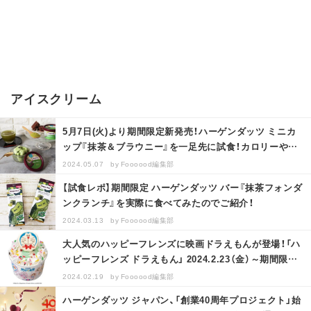
アイスクリーム
5月7日(火)より期間限定新発売！ハーゲンダッツ ミニカ
ップ『抹茶＆ブラウニー』を一足先に試食！カロリーや原
材料もご紹介！
2024.05.07
by
Foooood編集部
【試食レポ】期間限定 ハーゲンダッツ バー『抹茶フォンダ
ンクランチ』を実際に食べてみたのでご紹介！
2024.03.13
by
Foooood編集部
大人気のハッピーフレンズに映画ドラえもんが登場！「ハ
ッピーフレンズ ドラえもん」 2024.2.23（金）～期間限定
販売
2024.02.19
by
Foooood編集部
ハーゲンダッツ ジャパン、「創業40周年プロジェクト」始