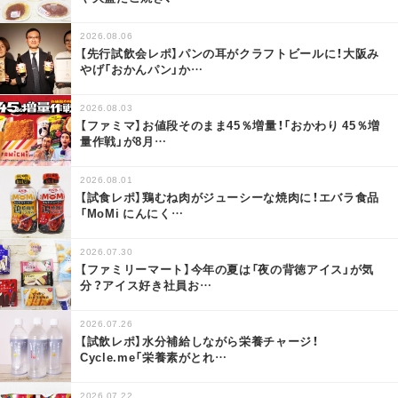
2026.08.06
【先行試飲会レポ】パンの耳がクラフトビールに！大阪み
やげ「おかんパン」か
…
2026.08.03
【ファミマ】お値段そのまま45％増量！「おかわり 45％増
量作戦」が8月
…
2026.08.01
【試食レポ】鶏むね肉がジューシーな焼肉に！エバラ食品
「MoMi にんにく
…
2026.07.30
【ファミリーマート】今年の夏は「夜の背徳アイス」が気
分？アイス好き社員お
…
2026.07.26
【試飲レポ】水分補給しながら栄養チャージ！
Cycle.me「栄養素がとれ
…
2026.07.22