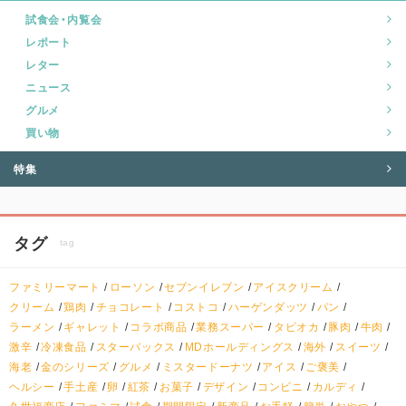
試食会・内覧会
レポート
レター
ニュース
グルメ
買い物
特集
タグ
tag
ファミリーマート
ローソン
セブンイレブン
アイスクリーム
クリーム
鶏肉
チョコレート
コストコ
ハーゲンダッツ
パン
ラーメン
ギャレット
コラボ商品
業務スーパー
タピオカ
豚肉
牛肉
激辛
冷凍食品
スターバックス
MDホールディングス
海外
スイーツ
海老
金のシリーズ
グルメ
ミスタードーナツ
アイス
ご褒美
ヘルシー
手土産
卵
紅茶
お菓子
デザイン
コンビニ
カルディ
久世福商店
ファミマ
試食
期間限定
新商品
お手軽
簡単
おやつ