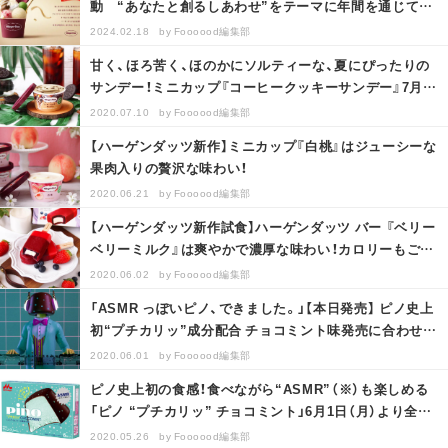
動 “あなたと創るしあわせ”をテーマに年間を通じて展
開 「40周年記念サイ…
2024.02.18
by
Foooood編集部
甘く、ほろ苦く、ほのかにソルティーな、夏にぴったりの
サンデー！ミニカップ『コーヒークッキーサンデー』7月
14日(火)より期間限定新…
2020.07.10
by
Foooood編集部
【ハーゲンダッツ新作】ミニカップ『白桃』はジューシーな
果肉入りの贅沢な味わい！
2020.06.21
by
Foooood編集部
【ハーゲンダッツ新作試食】ハーゲンダッツ バー 『ベリー
ベリーミルク』は爽やかで濃厚な味わい！カロリーもご紹
介！
2020.06.02
by
Foooood編集部
「ASMR っぽいピノ、できました。」【本日発売】 ピノ史上
初“プチカリッ”成分配合 チョコミント味発売に合わせ、
「DJ ピノ」が…
2020.06.01
by
Foooood編集部
ピノ史上初の食感！食べながら“ASMR”（※）も楽しめる
「ピノ “プチカリッ” チョコミント」6月1日（月）より全国
にて期間限定発…
2020.05.26
by
Foooood編集部