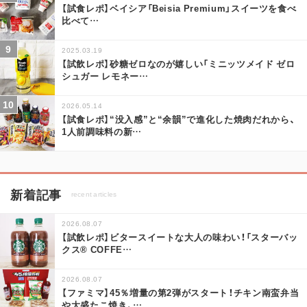
【試食レポ】ベイシア「Beisia Premium」スイーツを食べ
比べて
…
2025.03.19
【試飲レポ】砂糖ゼロなのが嬉しい「ミニッツメイド ゼロ
シュガー レモネー
…
2026.05.14
【試食レポ】“没入感”と“余韻”で進化した焼肉だれから、
1人前調味料の新
…
新着記事
recent articles
2026.08.07
【試飲レポ】ビタースイートな大人の味わい！「スターバッ
クス® COFFE
…
2026.08.07
【ファミマ】45％増量の第2弾がスタート！チキン南蛮弁当
や大盛たこ焼き、
…