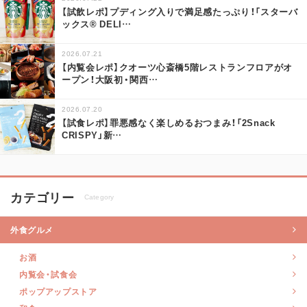
【試飲レポ】プディング入りで満足感たっぷり！「スターバ
ックス® DELI
…
2026.07.21
【内覧会レポ】クオーツ心斎橋5階レストランフロアがオ
ープン！大阪初・関西
…
2026.07.20
【試食レポ】罪悪感なく楽しめるおつまみ！「2Snack
CRISPY」新
…
カテゴリー
Category
外食グルメ
お酒
内覧会・試食会
ポップアップストア