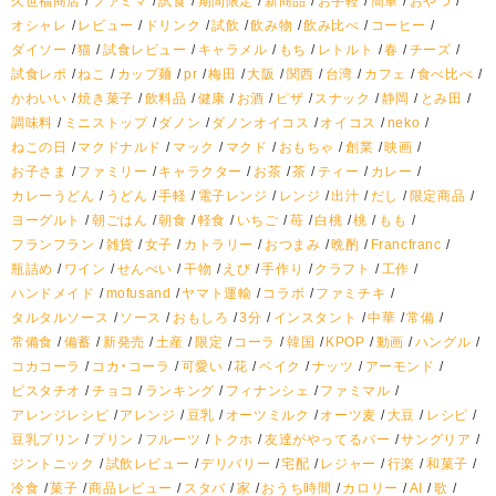
オシャレ
レビュー
ドリンク
試飲
飲み物
飲み比べ
コーヒー
ダイソー
猫
試食レビュー
キャラメル
もち
レトルト
春
チーズ
試食レポ
ねこ
カップ麺
pr
梅田
大阪
関西
台湾
カフェ
食べ比べ
かわいい
焼き菓子
飲料品
健康
お酒
ピザ
スナック
静岡
とみ田
調味料
ミニストップ
ダノン
ダノンオイコス
オイコス
neko
ねこの日
マクドナルド
マック
マクド
おもちゃ
創業
映画
お子さま
ファミリー
キャラクター
お茶
茶
ティー
カレー
カレーうどん
うどん
手軽
電子レンジ
レンジ
出汁
だし
限定商品
ヨーグルト
朝ごはん
朝食
軽食
いちご
苺
白桃
桃
もも
フランフラン
雑貨
女子
カトラリー
おつまみ
晩酌
Francfranc
瓶詰め
ワイン
せんべい
干物
えび
手作り
クラフト
工作
ハンドメイド
mofusand
ヤマト運輸
コラボ
ファミチキ
タルタルソース
ソース
おもしろ
3分
インスタント
中華
常備
常備食
備蓄
新発売
土産
限定
コーラ
韓国
KPOP
動画
ハングル
コカコーラ
コカ・コーラ
可愛い
花
ベイク
ナッツ
アーモンド
ピスタチオ
チョコ
ランキング
フィナンシェ
ファミマル
アレンジレシピ
アレンジ
豆乳
オーツミルク
オーツ麦
大豆
レシピ
豆乳プリン
プリン
フルーツ
トクホ
友達がやってるバー
サングリア
ジントニック
試飲レビュー
デリバリー
宅配
レジャー
行楽
和菓子
冷食
菓子
商品レビュー
スタバ
家
おうち時間
カロリー
AI
歌