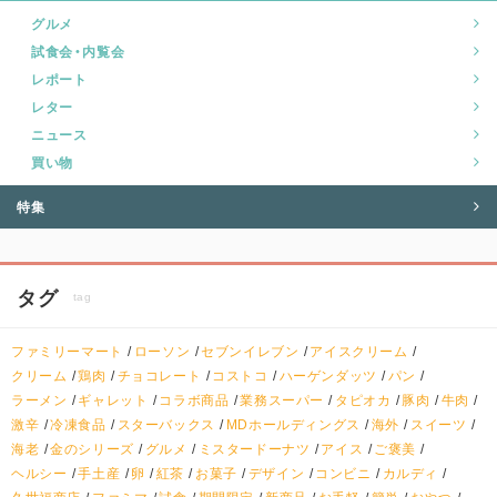
グルメ
試食会・内覧会
レポート
レター
ニュース
買い物
特集
タグ
tag
ファミリーマート
ローソン
セブンイレブン
アイスクリーム
クリーム
鶏肉
チョコレート
コストコ
ハーゲンダッツ
パン
ラーメン
ギャレット
コラボ商品
業務スーパー
タピオカ
豚肉
牛肉
激辛
冷凍食品
スターバックス
MDホールディングス
海外
スイーツ
海老
金のシリーズ
グルメ
ミスタードーナツ
アイス
ご褒美
ヘルシー
手土産
卵
紅茶
お菓子
デザイン
コンビニ
カルディ
久世福商店
ファミマ
試食
期間限定
新商品
お手軽
簡単
おやつ