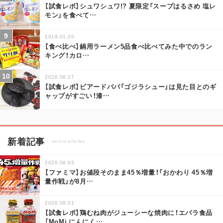
【試食レポ】シュワシュワ!? 夏限定「スープはるさめ 塩レ
モン」を食べて
…
2019.01.20
【食べ比べ】鍋用ラーメン5品食べ比べてみた中でのラン
キング！カロ
…
2026.06.27
【試食レポ】ビアードパパ「ゴジラシュー」は見た目とのギ
ャップがすごい！漆
…
新着記事
recent articles
2026.08.03
【ファミマ】お値段そのまま45％増量！「おかわり 45％増
量作戦」が8月
…
2026.08.01
【試食レポ】鶏むね肉がジューシーな焼肉に！エバラ食品
「MoMi にんにく
…