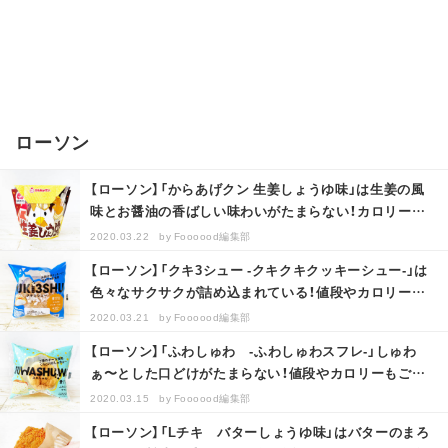
ローソン
【ローソン】「からあげクン 生姜しょうゆ味」は生姜の風
味とお醤油の香ばしい味わいがたまらない！カロリーや
アレルギー情報もご紹介！
2020.03.22
by
Foooood編集部
【ローソン】「クキ3シュー -クキクキクッキーシュー-」は
色々なサクサクが詰め込まれている！値段やカロリーも
ご紹介！
2020.03.21
by
Foooood編集部
【ローソン】「ふわしゅわ -ふわしゅわスフレ-」しゅわ
ぁ〜とした口どけがたまらない！値段やカロリーもご紹
介！
2020.03.15
by
Foooood編集部
【ローソン】「Lチキ バターしょうゆ味」はバターのまろ