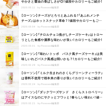
やかさと醤油の香ばしさが◎！値段やカロリーもご紹介！
2020.03.11
by
Foooood編集部
【ローソン】チーズがとろりとあふれる！「あふれメンチ
チーズ」はホットスナック革命？！値段やカロリーもご紹
介！
2020.03.04
by
Foooood編集部
【ローソン】「チロルチョコ焦がしチーズケーキ」はトロ〜
リとした食感や濃厚な味わいが良い！カロリーもご紹介！
2020.03.01
by
Foooood編集部
【ローソン】「味わいトッポ バスク風チーズケーキ」は美
味しいれどバスク風感は弱いかも？！カロリーもご紹介！
2020.02.29
by
Foooood編集部
【ローソン】「ミルク生まれのさくらグリーンティーラテ」
は香料不使用で桜本来の香りが良い！カロリーもご紹介！
2020.02.24
by
Foooood編集部
【ローソン】「ダックワーズサンド さくらストロベリー」
はアイスなのにサクッとフワッと！春らしい味わい！値段
やカロリーもご紹介！
2020.02.21
by
Foooood編集部