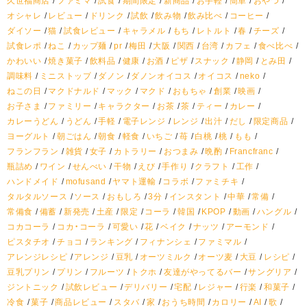
オシャレ
レビュー
ドリンク
試飲
飲み物
飲み比べ
コーヒー
ダイソー
猫
試食レビュー
キャラメル
もち
レトルト
春
チーズ
試食レポ
ねこ
カップ麺
pr
梅田
大阪
関西
台湾
カフェ
食べ比べ
かわいい
焼き菓子
飲料品
健康
お酒
ピザ
スナック
静岡
とみ田
調味料
ミニストップ
ダノン
ダノンオイコス
オイコス
neko
ねこの日
マクドナルド
マック
マクド
おもちゃ
創業
映画
お子さま
ファミリー
キャラクター
お茶
茶
ティー
カレー
カレーうどん
うどん
手軽
電子レンジ
レンジ
出汁
だし
限定商品
ヨーグルト
朝ごはん
朝食
軽食
いちご
苺
白桃
桃
もも
フランフラン
雑貨
女子
カトラリー
おつまみ
晩酌
Francfranc
瓶詰め
ワイン
せんべい
干物
えび
手作り
クラフト
工作
ハンドメイド
mofusand
ヤマト運輸
コラボ
ファミチキ
タルタルソース
ソース
おもしろ
3分
インスタント
中華
常備
常備食
備蓄
新発売
土産
限定
コーラ
韓国
KPOP
動画
ハングル
コカコーラ
コカ・コーラ
可愛い
花
ベイク
ナッツ
アーモンド
ピスタチオ
チョコ
ランキング
フィナンシェ
ファミマル
アレンジレシピ
アレンジ
豆乳
オーツミルク
オーツ麦
大豆
レシピ
豆乳プリン
プリン
フルーツ
トクホ
友達がやってるバー
サングリア
ジントニック
試飲レビュー
デリバリー
宅配
レジャー
行楽
和菓子
冷食
菓子
商品レビュー
スタバ
家
おうち時間
カロリー
AI
歌