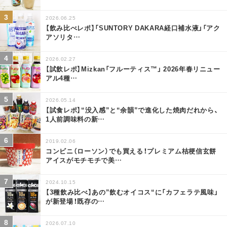
2026.06.25
【飲み比べレポ】「SUNTORY DAKARA経口補水液」「アク
アソリタ
…
2026.02.27
【試飲レポ】Mizkan「フルーティス™」 2026年春リニュー
アル4種
…
2026.05.14
【試食レポ】“没入感”と“余韻”で進化した焼肉だれから、
1人前調味料の新
…
2019.02.06
コンビニ（ローソン）でも買える！プレミアム桔梗信玄餅
アイスがモチモチで美
…
2024.10.15
【3種飲み比べ】あの”飲むオイコス“に「カフェラテ風味」
が新登場！既存の
…
2026.07.10