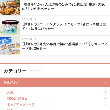
「映画ちいかわ 人魚の島のひみつ」公開記念！東京・大阪
の「ちいかわベーカ
…
2026.07.19
【試食レポ】ハーゲンダッツ ミニカップ『杏仁～白桃仕立
て～』は夏にぴった
…
2026.07.18
【試食レポ】発売55年目で初の“熱湯禁止”！「冷しカップヌ
ードル」2種を
…
カテゴリー
Category
外食グルメ
お酒
内覧会・試食会
ポップアップストア