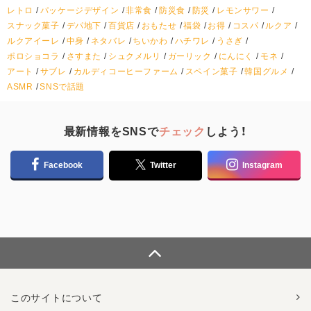
レトロ
パッケージデザイン
非常食
防災食
防災
レモンサワー
スナック菓子
デパ地下
百貨店
おもたせ
福袋
お得
コスパ
ルクア
ルクアイーレ
中身
ネタバレ
ちいかわ
ハチワレ
うさぎ
ポロショコラ
さすまた
シュクメルリ
ガーリック
にんにく
モネ
アート
サブレ
カルディコーヒーファーム
スペイン菓子
韓国グルメ
ASMR
SNSで話題
最新情報をSNSで
チェック
しよう！
Facebook
Twitter
Instagram
このサイトについて