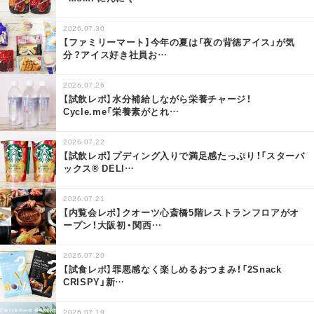
2026.07.30
【ファミリーマート】今年の夏は「夜の背徳アイス」が気
分？アイス好き社員お
…
2026.07.26
【試飲レポ】水分補給しながら栄養チャージ！
Cycle.me「栄養素がとれ
…
2026.07.22
【試飲レポ】プディング入りで満足感たっぷり！「スターバ
ックス® DELI
…
2026.07.21
【内覧会レポ】クオーツ心斎橋5階レストランフロアがオ
ープン！大阪初・関西
…
2026.07.20
【試食レポ】罪悪感なく楽しめるおつまみ！「2Snack
CRISPY」新
…
2026.07.19