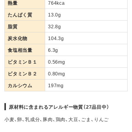
熱量
764kca
たんぱく質
13.0g
脂質
32.8g
炭水化物
104.3g
食塩相当量
6.3g
ビタミンＢ１
0.56mg
ビタミンＢ２
0.80mg
カルシウム
197mg
原材料に含まれるアレルギー物質（27品目中）
小麦、卵、乳成分、豚肉、鶏肉、大豆、ごま、りんご