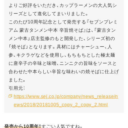
よりご好評をいただき、カップラーメンの大人気シ
リーズとして進化してまいりました。
このたび10周年記念として発売する『セブンプレミ
アム 蒙古タンメン中本 辛旨焼そば』は、「蒙古タン
メン中本」店主監修のもと開発した、シリーズ初の
「焼そば」となります。具材にはチャーシュー、人
参、キクラゲなどを使用し、もちもちとした極太麺
に唐辛子の辛味と味噌、ニンニクの旨味をソースと
合わせた中本らしい辛旨な味わいの焼そばに仕上げ
ました。
引用元：
https://www.sej.co.jp/company/news_release/n
ews/2018/20181005_copy_2_copy_2.html
発売から10周年！
すごい人気ですね。