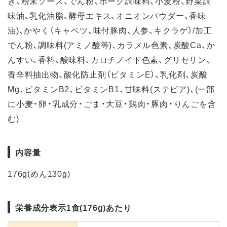
ぎ、粉末ソース、でん粉、ポーク調味料、小麦粉、野菜調
味油、乳化油脂、酵母エキス、オニオンパウダー、香味
油)、かやく（キャベツ、味付豚肉、人参、キクラゲ）/加工
でん粉、調味料(アミノ酸等)、カラメル色素、炭酸Ca、か
んすい、香料、酸味料、カロチノイド色素、グリセリン、
香辛料抽出物、酸化防止剤（ビタミンE）、乳化剤、炭酸
Mg、ビタミンB2、ビタミンB1、甘味料(ステビア)、(一部
に小麦・卵・乳成分・ごま・大豆・鶏肉・豚肉・りんごを含
む)
内容量
176g(めん130g)
栄養成分表示1食(176g)あたり