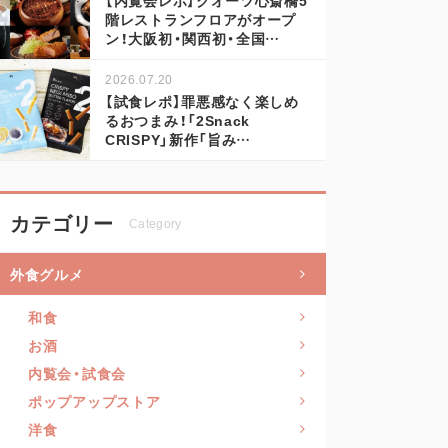
階レストランフロアがオープ
ン！大阪初・関西初・全国…
2026.07.20
【試食レポ】罪悪感なく楽しめ
るおつまみ！「2Snack
CRISPY」新作「旨み…
カテゴリー
Category
外食グルメ
和食
お酒
内覧会・試食会
ポップアップストア
洋食