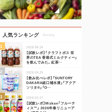
人気ランキング
Ranking
2026.06.24
【試飲レポ】「クラフトボス 世
界のTEA 香港式ミルクティー」
を飲んでみた。紅茶…
2026.06.25
【飲み比べレポ】「SUNTORY
DAKARA経口補水液」「アクア
ソリタ®」「O…
2026.02.27
【試飲レポ】Mizkan「フルーテ
ィス™」 2026年春リニューア