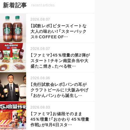
新着記事
recent articles
2026.08.07
【試飲レポ】ビタースイートな
大人の味わい！「スターバック
ス® COFFEE OF…
2026.08.07
【ファミマ】45％増量の第2弾が
スタート！チキン南蛮弁当や大
盛たこ焼き、たべる牧…
2026.08.06
【先行試飲会レポ】パンの耳が
クラフトビールに！大阪みやげ
「おかんパン」から誕生し…
2026.08.03
【ファミマ】お値段そのまま
45％増量！「おかわり 45％増量
作戦」が8月4日スタ…