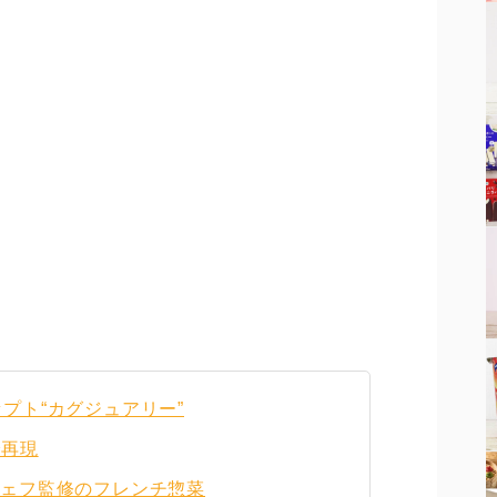
プト“カグジュアリー”
で再現
シェフ監修のフレンチ惣菜