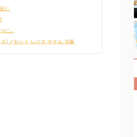
身近に
間
つに。
ーヌ）／セント レジス ホテル 大阪