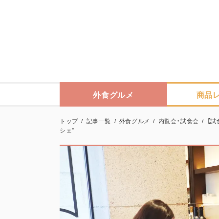
外食グルメ
商品
トップ
/
記事一覧
/
外食グルメ
/
内覧会・試食会
/
【試
シェ”