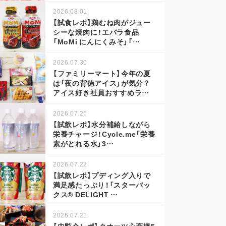
2026.08.01
【試食レポ】鶏むね肉がジュー
シーな焼肉に！エバラ食品
「MoMi にんにくみそ」「…
2026.07.30
【ファミリーマート】今年の夏
は「夜の背徳アイス」が気分？
アイス好き社員おすすめラ…
2026.07.26
【試飲レポ】水分補給しながら
栄養チャージ！Cycle.me「栄養
素がとれる水」3…
2026.07.22
【試飲レポ】プディング入りで
満足感たっぷり！「スターバッ
クス® DELIGHT …
2026.07.21
【内覧会レポ】クオーツ心斎橋5