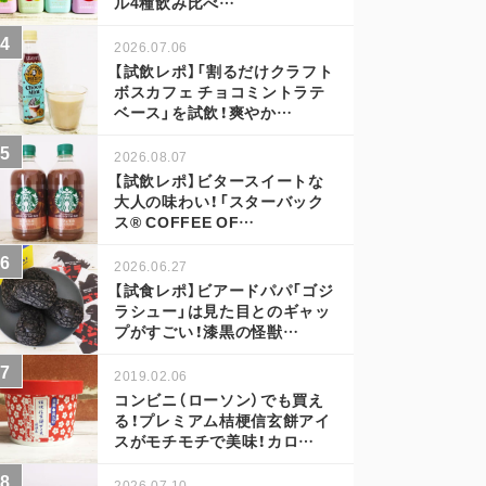
ル4種飲み比べ…
2026.07.06
【試飲レポ】「割るだけクラフト
ボスカフェ チョコミントラテ
ベース」を試飲！爽やか…
2026.08.07
【試飲レポ】ビタースイートな
大人の味わい！「スターバック
ス® COFFEE OF…
2026.06.27
【試食レポ】ビアードパパ「ゴジ
ラシュー」は見た目とのギャッ
プがすごい！漆黒の怪獣…
2019.02.06
コンビニ（ローソン）でも買え
る！プレミアム桔梗信玄餅アイ
スがモチモチで美味！カロ…
2026.07.10