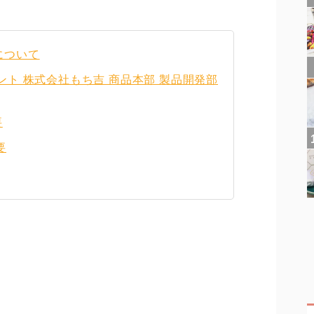
について
ント 株式会社もち吉 商品本部 製品開発部
要
要