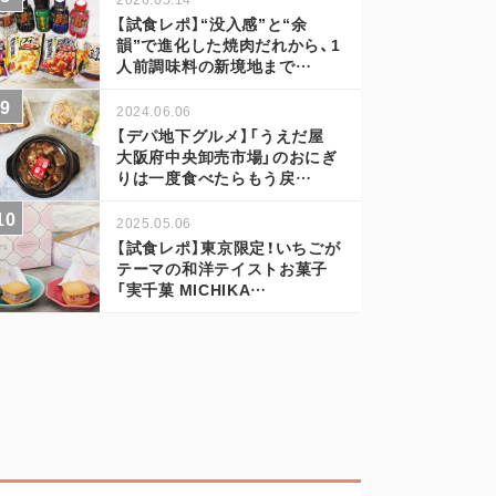
【試食レポ】“没入感”と“余
韻”で進化した焼肉だれから、1
人前調味料の新境地まで…
2024.06.06
【デパ地下グルメ】「うえだ屋
大阪府中央卸売市場」のおにぎ
りは一度食べたらもう戻…
2025.05.06
【試食レポ】東京限定！いちごが
テーマの和洋テイストお菓子
「実千菓 MICHIKA…