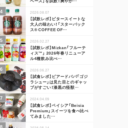
ベース」を試飲！爽やか…
2026.08.07
【試飲レポ】ビタースイートな
大人の味わい！「スターバック
ス® COFFEE OF…
2026.02.27
【試飲レポ】Mizkan「フルーテ
ィス™」 2026年春リニューア
ル4種飲み比べ…
2026.06.27
【試食レポ】ビアードパパ「ゴジ
ラシュー」は見た目とのギャッ
プがすごい！漆黒の怪獣…
2024.04.09
【試食レポ】ベイシア「Beisia
Premium」スイーツを食べ比べ
てみました…
2026.05.14