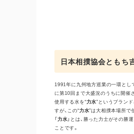
日本相撲協会ともち
1991年に九州地方巡業の一環と
に第10回まで大盛況のうちに開催
使用する水を“
力水
”というブラン
すが、この“
力水
”は大相撲本場所で
「
力水
」とは、勝った力士がその勝
ことです。