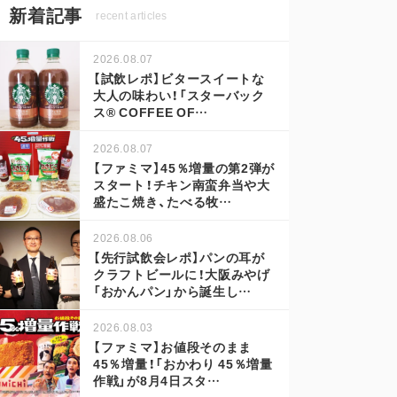
新着記事
recent articles
2026.08.07
【試飲レポ】ビタースイートな
大人の味わい！「スターバック
ス® COFFEE OF…
2026.08.07
【ファミマ】45％増量の第2弾が
スタート！チキン南蛮弁当や大
盛たこ焼き、たべる牧…
2026.08.06
【先行試飲会レポ】パンの耳が
クラフトビールに！大阪みやげ
「おかんパン」から誕生し…
2026.08.03
【ファミマ】お値段そのまま
45％増量！「おかわり 45％増量
作戦」が8月4日スタ…