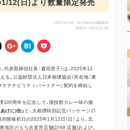
/12(日)より数量限定発売
2025.01.08
by
Foooood編集部
更新日：2025.01.08
代表取締役社長：森田恵子）は、2025年12
迎える、公益財団法人日本相撲協会（所在地：東
「サステナビリティパートナー」契約を締結し
撲100周年を記念して、国技館カレー味の揚
あけに)缶」
と、大相撲特別記念パッケージの
所開催初日の2025年1月12日（日）より、北
東地区のもち吉直営店舗(計68 店舗)および、