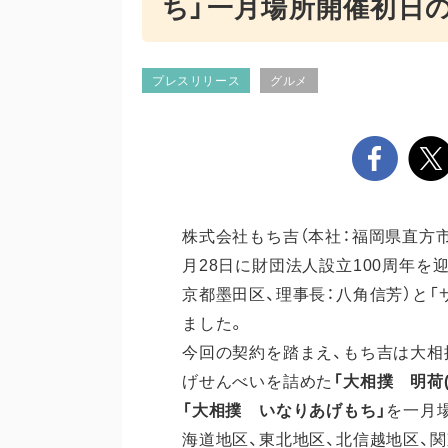
ち」一月場所開催初日の1
プレスリリース
グルメ
株式会社もち吉（本社：福岡県直方市、
月28日に財団法人設立100周年を
京都墨田区、理事長：八角信芳）と
ました。
今回の契約を踏まえ、もち吉は大相
げせんべいを詰めた
「大相撲 明荷(
「大相撲 いなりあげもち」
を一月場
海道地区、東北地区、北信越地区、関