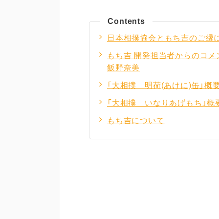
Contents
日本相撲協会ともち吉のご縁
もち吉 開発担当者からのコメ
飯野奈美
「大相撲 明荷(あけに)缶」概
「大相撲 いなりあげもち」概
もち吉について