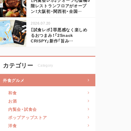
階レストランフロアがオープ
ン！大阪初・関西初・全国…
2026.07.20
【試食レポ】罪悪感なく楽しめ
るおつまみ！「2Snack
CRISPY」新作「旨み…
カテゴリー
Category
外食グルメ
和食
お酒
内覧会・試食会
ポップアップストア
洋食