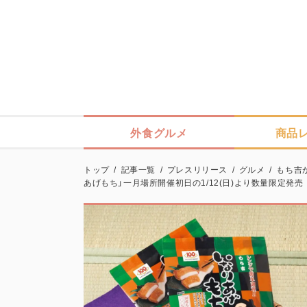
外食グルメ
商品
トップ
/
記事一覧
/
プレスリリース
/
グルメ
/
もち吉
あげもち」一月場所開催初日の1/12(日)より数量限定発売