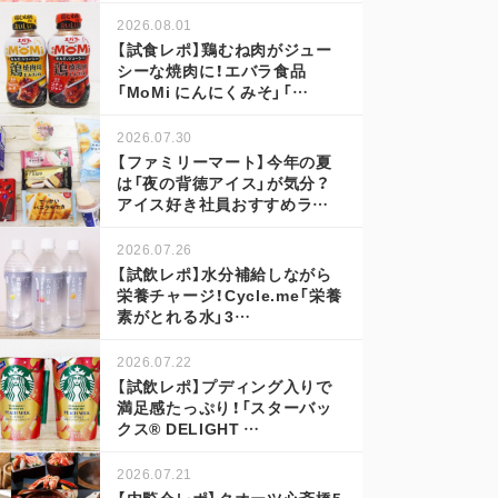
2026.08.01
【試食レポ】鶏むね肉がジュー
シーな焼肉に！エバラ食品
「MoMi にんにくみそ」「…
2026.07.30
【ファミリーマート】今年の夏
は「夜の背徳アイス」が気分？
アイス好き社員おすすめラ…
2026.07.26
【試飲レポ】水分補給しながら
栄養チャージ！Cycle.me「栄養
素がとれる水」3…
2026.07.22
【試飲レポ】プディング入りで
満足感たっぷり！「スターバッ
クス® DELIGHT …
2026.07.21
【内覧会レポ】クオーツ心斎橋5