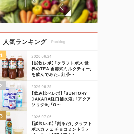
人気ランキング
Ranking
2026.06.24
【試飲レポ】「クラフトボス 世
界のTEA 香港式ミルクティー」
を飲んでみた。紅茶…
2026.06.25
【飲み比べレポ】「SUNTORY
DAKARA経口補水液」「アクア
ソリタ®」「O…
2026.07.06
【試飲レポ】「割るだけクラフト
ボスカフェ チョコミントラテ