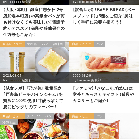
by
Foooood編集部
by
Foooood編集部
【大阪・本町】「銀座に志かわ 2号
【試食レポ】「BASE BREAD（ベー
店船場本町店」の高級食パンが何
スブレッド）」5種をご紹介！美味
も付けなくても美味しい！電話予
しく手軽に栄養を摂ろう！
約がオススメ！値段や冷凍保存の
仕方等もご紹介！
商品レビュー
食料品
パン
調味料
商品レビュー
パン
2022.08.04
2020.03.06
by
Foooood編集部
by
Foooood編集部
【試食レポ】 『乃が美』 数量限定
【ファミマ】「きなこあげぱん」は
「西表島ピーチパインジャム」を
意外とあっさりテイスト！値段や
贅沢に100%使用！甘酸っぱくて
カロリーもご紹介！
夏にピッタリのフレーバー！
商品レビュー
スイーツ
パン
商品レビュー
パン
冷凍食品