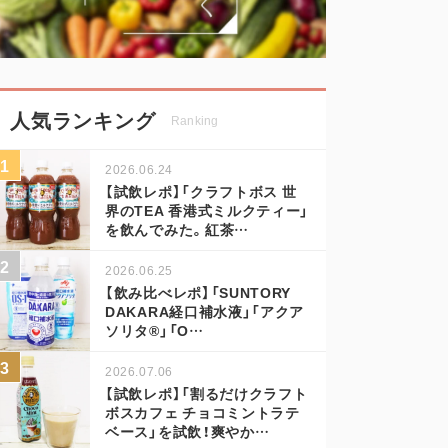
人気ランキング
Ranking
2026.06.24
【試飲レポ】「クラフトボス 世
界のTEA 香港式ミルクティー」
を飲んでみた。紅茶…
2026.06.25
【飲み比べレポ】「SUNTORY
DAKARA経口補水液」「アクア
ソリタ®」「O…
2026.07.06
【試飲レポ】「割るだけクラフト
ボスカフェ チョコミントラテ
ベース」を試飲！爽やか…