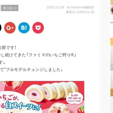
2025.12.29
by
Foooood編集部
食べ比べ
更新日：2026.01.10
集部です！
し続けてきた「ファミマのいちご狩り®」
す。
とって”フルモデルチェンジしました。