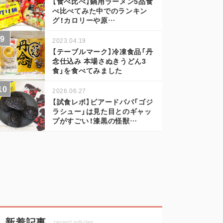
【食べ比べ】鍋用ラーメン5品食
べ比べてみた中でのランキン
グ！カロリーや原…
2023.04.19
【テーブルマーク】冷凍食品「丹
念仕込み 本場さぬきうどん3
食」を食べてみました
2026.06.27
【試食レポ】ビアードパパ「ゴジ
ラシュー」は見た目とのギャッ
プがすごい！漆黒の怪獣…
新着記事
recent articles