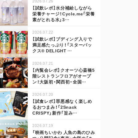
2026.07.26
【試飲レポ】水分補給しながら
栄養チャージ！Cycle.me「栄養
素がとれる水」3…
2026.07.22
【試飲レポ】プディング入りで
満足感たっぷり！「スターバッ
クス® DELIGHT …
2026.07.21
【内覧会レポ】クオーツ心斎橋5
階レストランフロアがオープ
ン！大阪初・関西初・全国…
2026.07.20
【試食レポ】罪悪感なく楽しめ
るおつまみ！「2Snack
CRISPY」新作「旨み…
2026.07.19
「映画ちいかわ 人魚の島のひみ
つ」公開記念！東京・大阪の「ち