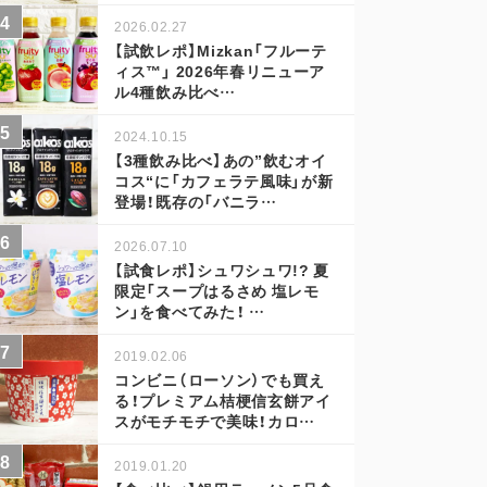
2026.02.27
【試飲レポ】Mizkan「フルーテ
ィス™」 2026年春リニューア
ル4種飲み比べ…
2024.10.15
【3種飲み比べ】あの”飲むオイ
コス“に「カフェラテ風味」が新
登場！既存の「バニラ…
2026.07.10
【試食レポ】シュワシュワ!? 夏
限定「スープはるさめ 塩レモ
ン」を食べてみた！ …
2019.02.06
コンビニ（ローソン）でも買え
る！プレミアム桔梗信玄餅アイ
スがモチモチで美味！カロ…
2019.01.20