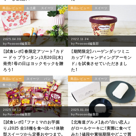
商品レビュー
お土産
スイーツ
商品レビュー
スイーツ
2025.04.09
2022.11.24
by
Foooood編集部
by
Foooood編集部
【試食レポ】春限定アソート「カド
【期間限定】ハーゲンダッツミニ
ー ドゥ プランタン」3月20日(木)
カップ『キャンディングアーモン
発売！母の日はヨックモックを贈
ド』を試食させていただきまし
ろう！
た！
商品レビュー
スイーツ
パン
商品レビュー
スイーツ
食べ比べ
2025.09.12
2025.01.04
by
Foooood編集部
by
Foooood編集部
【試食レポ】「ファミマのお芋掘
【北海道グルメ】あの「白い恋人」
り」2025 全18種を食べ比べ！体験
がロールケーキに！実際に食べて
型スイーツから定番おやつまで、
みた！値段や賞味期限やどこで買