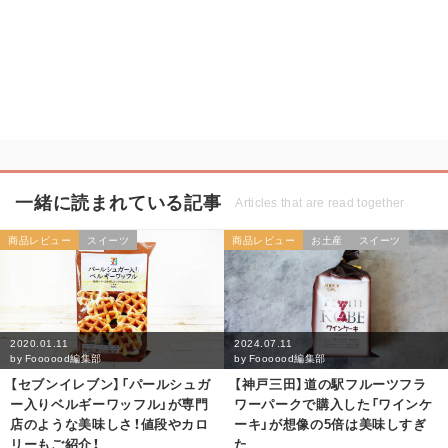
一緒に読まれている記事
Articles that are read together
商品レビュー
スイーツ
商品レビュー
お土産
スイーツ
2020.01.11
2024.07.11
by
Foooood編集部
by
Foooood編集部
【セブンイレブン】「パールシュガ
【神戸三田】道の駅フルーツフラ
ー入りベルギーワッフル」が専門
ワーパークで購入した「ワインケ
店のような美味しさ！値段やカロ
ーキ」が想像の5倍は美味しすぎ
リーもご紹介！
た