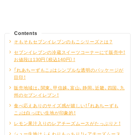
Contents
そもそもセブンイレブンのもこシリーズとは？
セブンイレブンの冷蔵スイーツコーナーにて販売中！
お値段は130円（税込140円）！
「れあちーずもこ」はシンプルな透明のパッケージが
目印！
販売地域は、関東、甲信越、富山、静岡、近畿、四国、九
州のセブンイレブン！
食べ応えありのサイズ感が嬉しい！「れあちーずも
こ」は白っぽい生地が印象的！
レモン果汁入りのレアチーズムースがたっぷりと！
シュー生地はふんわりもっちり！レアチーズムース