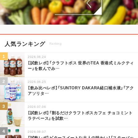
人気ランキング
Ranking
2026.06.24
【試飲レポ】「クラフトボス 世界のTEA 香港式ミルクティ
ー」を飲んでみ
…
2026.06.25
【飲み比べレポ】「SUNTORY DAKARA経口補水液」「アク
アソリタ
…
2026.07.06
【試飲レポ】「割るだけクラフトボスカフェ チョコミント
ラテベース」を試飲
…
2026.08.07
【試飲レポ】ビタースイートな大人の味わい！「スターバッ