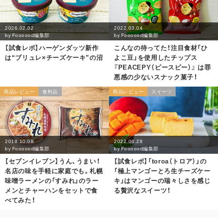
2026.02.02
2022.03.04
by
Foooood編集部
by
Foooood編集部
【試食レポ】ハーゲンダッツ新作
こんなの待ってた！注目食材「ひ
は“ブリュレ×チーズケーキ”の沼
よこ豆」を使用したチップス
『PEACEPY（ピースピー）』 は罪
悪感の少ないスナック菓子！
商品レビュー
食料品
商品レビュー
スイーツ
2018.10.08
2022.06.28
by
Foooood編集部
by
Foooood編集部
【セブンイレブン】うん、うまい！
【試食レポ】「toroa（トロア）」の
名店の味を手軽に家庭でも。札幌
「極上マンゴーとろ生チーズケー
味噌ラーメンの「すみれ」のラー
キ」はマンゴーの瑞々しさを感じ
メンとチャーハンをセットで食
る贅沢なスイーツ！
べてみた！