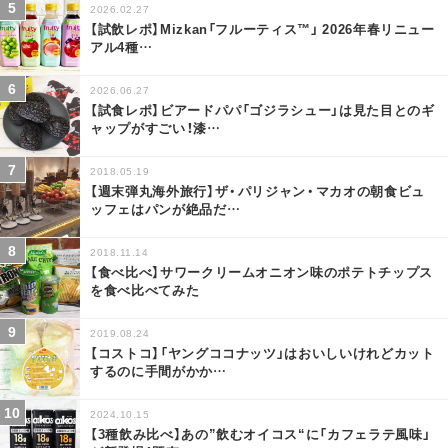
2026.02.27
【試飲レポ】Mizkan「フルーティス™」 2026年春リニュー
アル4種
…
2026.06.27
【試食レポ】ビアードパパ「ゴジラシュー」は見た目とのギ
ャップがすごい！漆
…
2018.05.19
【週末弾丸海外旅行】ザ・パリジャン・マカオの朝食ビュ
ッフェはパンが絶品だ
…
2018.11.14
【食べ比べ】サワークリームオニオン味のポテトチップス
を食べ比べてみた
2019.08.24
【コストコ】「ヤングココナッツ」はおいしいけれどカット
するのに手間がかか
…
2024.10.15
【3種飲み比べ】あの”飲むオイコス“に「カフェラテ風味」