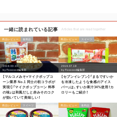
一緒に読まれている記事
Articles that are read together
商品レビュー
食料品
商品レビュー
スイーツ
2019.03.11
2019.07.19
by
Foooood編集部
by
Foooood編集部
【マルコメみそ×マイクポップコ
【セブンイレブン】「まるですいか
ーン業界 No.1 同士の初コラボが
を冷凍したような食感のアイス
実現!】「マイクポップコーン 料亭
バー」は、すいか果汁34%使用！カ
の味」は和風だしと赤みそのコク
ロリーもご紹介！
が効いていて美味しい！
商品レビュー
スイーツ
商品レビュー
食料品