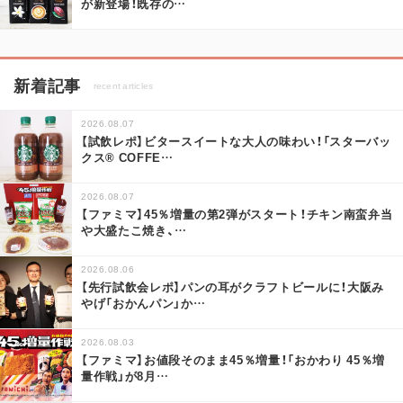
が新登場！既存の
…
新着記事
recent articles
2026.08.07
【試飲レポ】ビタースイートな大人の味わい！「スターバッ
クス® COFFE
…
2026.08.07
【ファミマ】45％増量の第2弾がスタート！チキン南蛮弁当
や大盛たこ焼き、
…
2026.08.06
【先行試飲会レポ】パンの耳がクラフトビールに！大阪み
やげ「おかんパン」か
…
2026.08.03
【ファミマ】お値段そのまま45％増量！「おかわり 45％増
量作戦」が8月
…