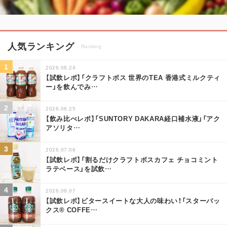
人気ランキング
Ranking
2026.06.24
【試飲レポ】「クラフトボス 世界のTEA 香港式ミルクティ
ー」を飲んでみ
…
2026.06.25
【飲み比べレポ】「SUNTORY DAKARA経口補水液」「アク
アソリタ
…
2026.07.06
【試飲レポ】「割るだけクラフトボスカフェ チョコミント
ラテベース」を試飲
…
2026.08.07
【試飲レポ】ビタースイートな大人の味わい！「スターバッ
クス® COFFE
…