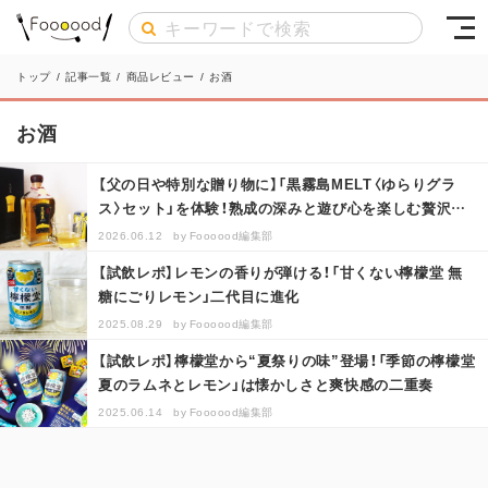
トップ
/
記事一覧
/
商品レビュー
/
お酒
お酒
【父の日や特別な贈り物に】「黒霧島MELT〈ゆらりグラ
ス〉セット」を体験！熟成の深みと遊び心を楽しむ贅沢ギ
フト
2026.06.12
by
Foooood編集部
【試飲レポ】レモンの香りが弾ける！「甘くない檸檬堂 無
糖にごりレモン」二代目に進化
2025.08.29
by
Foooood編集部
【試飲レポ】檸檬堂から“夏祭りの味”登場！「季節の檸檬堂
夏のラムネとレモン」は懐かしさと爽快感の二重奏
2025.06.14
by
Foooood編集部