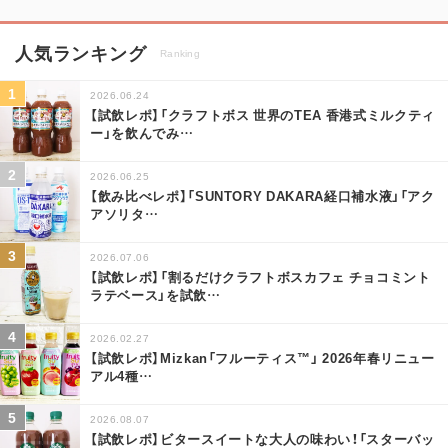
人気ランキング
Ranking
2026.06.24
【試飲レポ】「クラフトボス 世界のTEA 香港式ミルクティ
ー」を飲んでみ
…
2026.06.25
【飲み比べレポ】「SUNTORY DAKARA経口補水液」「アク
アソリタ
…
2026.07.06
【試飲レポ】「割るだけクラフトボスカフェ チョコミント
ラテベース」を試飲
…
2026.02.27
【試飲レポ】Mizkan「フルーティス™」 2026年春リニュー
アル4種
…
2026.08.07
【試飲レポ】ビタースイートな大人の味わい！「スターバッ