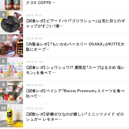
クス® COFFE
…
2026.06.27
【試食レポ】ビアードパパ「ゴジラシュー」は見た目とのギ
ャップがすごい！漆
…
2026.06.26
【内覧会レポ】「ちいかわベーカリー OSAKA」がKITTE大
阪にオープ
…
2026.07.10
【試食レポ】シュワシュワ!? 夏限定「スープはるさめ 塩レ
モン」を食べて
…
2024.04.09
【試食レポ】ベイシア「Beisia Premium」スイーツを食べ
比べて
…
2025.03.19
【試飲レポ】砂糖ゼロなのが嬉しい「ミニッツメイド ゼロ
シュガー レモネー
…