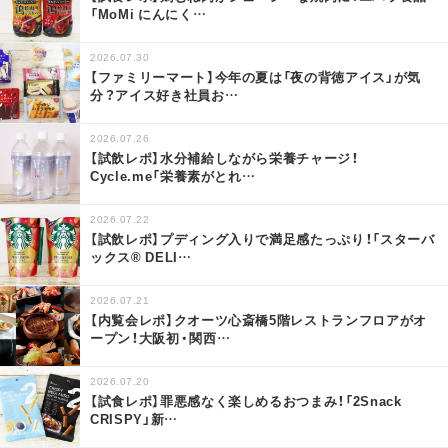
「MoMi にんにく
…
2026.07.30
【ファミリーマート】今年の夏は「夜の背徳アイス」が気
分？アイス好き社員お
…
2026.07.26
【試飲レポ】水分補給しながら栄養チャージ！
Cycle.me「栄養素がとれ
…
2026.07.22
【試飲レポ】プディング入りで満足感たっぷり！「スターバ
ックス® DELI
…
2026.07.21
【内覧会レポ】クオーツ心斎橋5階レストランフロアがオ
ープン！大阪初・関西
…
2026.07.20
【試食レポ】罪悪感なく楽しめるおつまみ！「2Snack
CRISPY」新
…