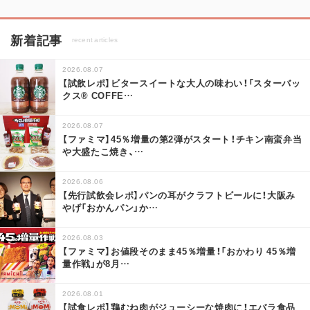
新着記事
recent articles
2026.08.07
【試飲レポ】ビタースイートな大人の味わい！「スターバッ
クス® COFFE
…
2026.08.07
【ファミマ】45％増量の第2弾がスタート！チキン南蛮弁当
や大盛たこ焼き、
…
2026.08.06
【先行試飲会レポ】パンの耳がクラフトビールに！大阪み
やげ「おかんパン」か
…
2026.08.03
【ファミマ】お値段そのまま45％増量！「おかわり 45％増
量作戦」が8月
…
2026.08.01
【試食レポ】鶏むね肉がジューシーな焼肉に！エバラ食品