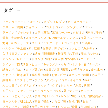
タグ
tag
ファミリーマート
ローソン
セブンイレブン
アイスクリーム
クリーム
鶏肉
チョコレート
コストコ
ハーゲンダッツ
パン
ラーメン
ギャレット
コラボ商品
業務スーパー
タピオカ
豚肉
牛肉
激辛
冷凍食品
スターバックス
MDホールディングス
海外
スイーツ
海老
金のシリーズ
グルメ
ミスタードーナツ
アイス
ご褒美
ヘルシー
手土産
卵
紅茶
お菓子
デザイン
コンビニ
カルディ
久世福商店
ファミマ
試食
期間限定
新商品
お手軽
簡単
おやつ
オシャレ
レビュー
ドリンク
試飲
飲み物
飲み比べ
コーヒー
ダイソー
猫
試食レビュー
キャラメル
もち
レトルト
春
チーズ
試食レポ
ねこ
カップ麺
pr
梅田
大阪
関西
台湾
カフェ
食べ比べ
かわいい
焼き菓子
飲料品
健康
お酒
ピザ
スナック
静岡
とみ田
調味料
ミニストップ
ダノン
ダノンオイコス
オイコス
neko
ねこの日
マクドナルド
マック
マクド
おもちゃ
創業
映画
お子さま
ファミリー
キャラクター
お茶
茶
ティー
カレー
カレーうどん
うどん
手軽
電子レンジ
レンジ
出汁
だし
限定商品
ヨーグルト
朝ごはん
朝食
軽食
いちご
苺
白桃
桃
もも
フランフラン
雑貨
女子
カトラリー
おつまみ
晩酌
Francfranc