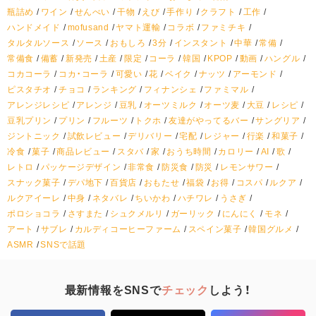
瓶詰め
ワイン
せんべい
干物
えび
手作り
クラフト
工作
ハンドメイド
mofusand
ヤマト運輸
コラボ
ファミチキ
タルタルソース
ソース
おもしろ
3分
インスタント
中華
常備
常備食
備蓄
新発売
土産
限定
コーラ
韓国
KPOP
動画
ハングル
コカコーラ
コカ・コーラ
可愛い
花
ベイク
ナッツ
アーモンド
ピスタチオ
チョコ
ランキング
フィナンシェ
ファミマル
アレンジレシピ
アレンジ
豆乳
オーツミルク
オーツ麦
大豆
レシピ
豆乳プリン
プリン
フルーツ
トクホ
友達がやってるバー
サングリア
ジントニック
試飲レビュー
デリバリー
宅配
レジャー
行楽
和菓子
冷食
菓子
商品レビュー
スタバ
家
おうち時間
カロリー
AI
歌
レトロ
パッケージデザイン
非常食
防災食
防災
レモンサワー
スナック菓子
デパ地下
百貨店
おもたせ
福袋
お得
コスパ
ルクア
ルクアイーレ
中身
ネタバレ
ちいかわ
ハチワレ
うさぎ
ポロショコラ
さすまた
シュクメルリ
ガーリック
にんにく
モネ
アート
サブレ
カルディコーヒーファーム
スペイン菓子
韓国グルメ
ASMR
SNSで話題
最新情報をSNSで
チェック
しよう！