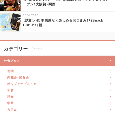
ープン！大阪初・関西
…
2026.07.20
【試食レポ】罪悪感なく楽しめるおつまみ！「2Snack
CRISPY」新
…
カテゴリー
Category
外食グルメ
お酒
内覧会・試食会
ポップアップストア
和食
洋食
中華
カフェ