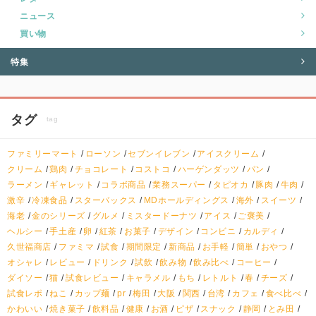
ニュース
買い物
特集
タグ
tag
ファミリーマート
ローソン
セブンイレブン
アイスクリーム
クリーム
鶏肉
チョコレート
コストコ
ハーゲンダッツ
パン
ラーメン
ギャレット
コラボ商品
業務スーパー
タピオカ
豚肉
牛肉
激辛
冷凍食品
スターバックス
MDホールディングス
海外
スイーツ
海老
金のシリーズ
グルメ
ミスタードーナツ
アイス
ご褒美
ヘルシー
手土産
卵
紅茶
お菓子
デザイン
コンビニ
カルディ
久世福商店
ファミマ
試食
期間限定
新商品
お手軽
簡単
おやつ
オシャレ
レビュー
ドリンク
試飲
飲み物
飲み比べ
コーヒー
ダイソー
猫
試食レビュー
キャラメル
もち
レトルト
春
チーズ
試食レポ
ねこ
カップ麺
pr
梅田
大阪
関西
台湾
カフェ
食べ比べ
かわいい
焼き菓子
飲料品
健康
お酒
ピザ
スナック
静岡
とみ田