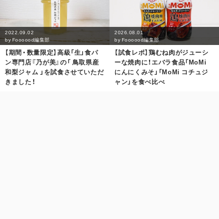
2022.09.02
2026.08.01
by
Foooood編集部
by
Foooood編集部
【期間・数量限定】高級「生」食パ
【試食レポ】鶏むね肉がジューシ
ン専門店『乃が美』の「 鳥取県産
ーな焼肉に！エバラ食品「MoMi
和梨ジャム 」を試食させていただ
にんにくみそ」「MoMi コチュジ
きました！
ャン」を食べ比べ