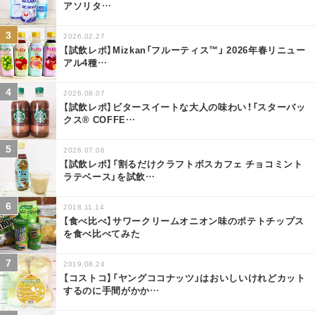
アソリタ
…
2026.02.27
【試飲レポ】Mizkan「フルーティス™」 2026年春リニュー
アル4種
…
2026.08.07
【試飲レポ】ビタースイートな大人の味わい！「スターバッ
クス® COFFE
…
2026.07.06
【試飲レポ】「割るだけクラフトボスカフェ チョコミント
ラテベース」を試飲
…
2018.11.14
【食べ比べ】サワークリームオニオン味のポテトチップス
を食べ比べてみた
2019.08.24
【コストコ】「ヤングココナッツ」はおいしいけれどカット
するのに手間がかか
…