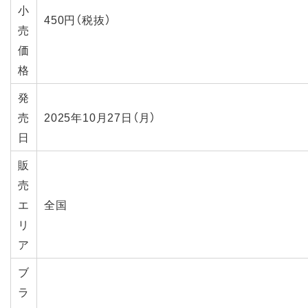
小
450円（税抜）
売
価
格
発
売
2025年10月27日（月）
日
販
売
エ
全国
リ
ア
ブ
ラ