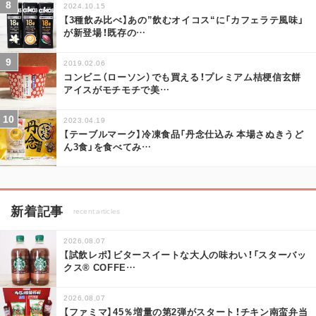
2024.10.15
【3種飲み比べ】あの”飲むオイコス“に「カフェラテ風味」
が新登場！既存の
…
2019.02.06
コンビニ（ローソン）でも買える！プレミアム桔梗信玄餅
アイスがモチモチで美
…
2023.04.19
【テーブルマーク】冷凍食品「丹念仕込み 本場さぬきうど
ん3食」を食べてみ
…
新着記事
recent articles
2026.08.07
【試飲レポ】ビタースイートな大人の味わい！「スターバッ
クス® COFFE
…
2026.08.07
【ファミマ】45％増量の第2弾がスタート！チキン南蛮弁当