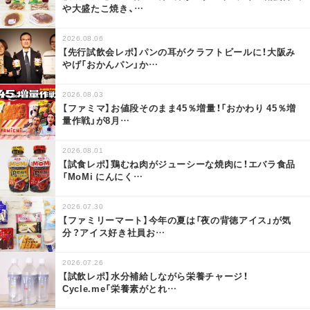
や大盛たこ焼き、
…
2026.08.06
【先行試飲会レポ】パンの耳がクラフトビールに！大阪み
やげ「おかんパン」か
…
2026.08.03
【ファミマ】お値段そのまま45％増量！「おかわり 45％増
量作戦」が8月
…
2026.08.01
【試食レポ】鶏むね肉がジューシーな焼肉に！エバラ食品
「MoMi にんにく
…
2026.07.30
【ファミリーマート】今年の夏は「夜の背徳アイス」が気
分？アイス好き社員お
…
2026.07.26
【試飲レポ】水分補給しながら栄養チャージ！
Cycle.me「栄養素がとれ
…