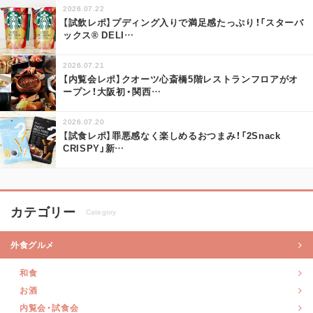
2026.07.22
【試飲レポ】プディング入りで満足感たっぷり！「スターバ
ックス® DELI
…
2026.07.21
【内覧会レポ】クオーツ心斎橋5階レストランフロアがオ
ープン！大阪初・関西
…
2026.07.20
【試食レポ】罪悪感なく楽しめるおつまみ！「2Snack
CRISPY」新
…
カテゴリー
Category
外食グルメ
和食
お酒
内覧会・試食会