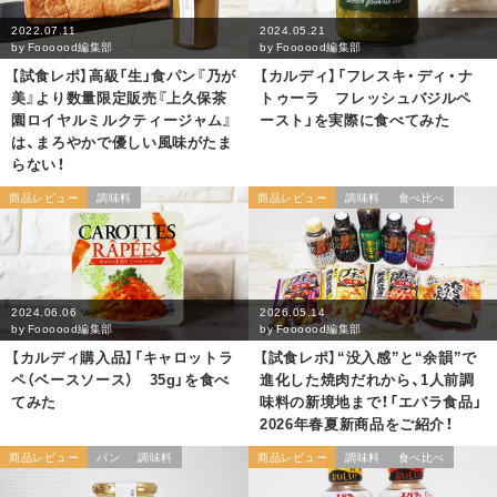
2022.07.11
2024.05.21
by
Foooood編集部
by
Foooood編集部
【試食レポ】高級「生」食パン『乃が
【カルディ】「フレスキ・ディ・ナ
美』より数量限定販売『上久保茶
トゥーラ フレッシュバジルペ
園ロイヤルミルクティージャム』
ースト」を実際に食べてみた
は、まろやかで優しい風味がたま
らない！
商品レビュー
調味料
商品レビュー
調味料
食べ比べ
2024.06.06
2026.05.14
by
Foooood編集部
by
Foooood編集部
【カルディ購入品】「キャロットラ
【試食レポ】“没入感”と“余韻”で
ペ（ベースソース） 35g」を食べ
進化した焼肉だれから、1人前調
てみた
味料の新境地まで！「エバラ食品」
2026年春夏新商品をご紹介！
商品レビュー
パン
調味料
商品レビュー
調味料
食べ比べ