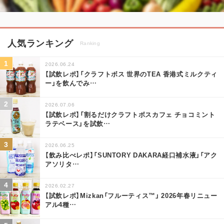
人気ランキング
Ranking
2026.06.24
【試飲レポ】「クラフトボス 世界のTEA 香港式ミルクティ
ー」を飲んでみ
…
2026.07.06
【試飲レポ】「割るだけクラフトボスカフェ チョコミント
ラテベース」を試飲
…
2026.06.25
【飲み比べレポ】「SUNTORY DAKARA経口補水液」「アク
アソリタ
…
2026.02.27
【試飲レポ】Mizkan「フルーティス™」 2026年春リニュー
アル4種
…