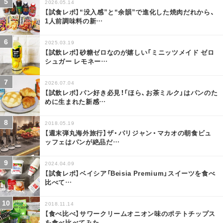
2026.05.14
【試食レポ】“没入感”と“余韻”で進化した焼肉だれから、
1人前調味料の新
…
2025.03.19
【試飲レポ】砂糖ゼロなのが嬉しい「ミニッツメイド ゼロ
シュガー レモネー
…
2026.07.04
【試飲レポ】パン好き必見！「ほら、お茶ミルク」はパンのた
めに生まれた新感
…
2018.05.19
【週末弾丸海外旅行】ザ・パリジャン・マカオの朝食ビュ
ッフェはパンが絶品だ
…
2024.04.09
【試食レポ】ベイシア「Beisia Premium」スイーツを食べ
比べて
…
2018.11.14
【食べ比べ】サワークリームオニオン味のポテトチップス
を食べ比べてみた