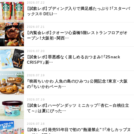
2026.07.22
【試飲レポ】プディング入りで満足感たっぷり！「スターバ
ックス® DELI
…
2026.07.21
【内覧会レポ】クオーツ心斎橋5階レストランフロアがオ
ープン！大阪初・関西
…
2026.07.20
【試食レポ】罪悪感なく楽しめるおつまみ！「2Snack
CRISPY」新
…
2026.07.19
「映画ちいかわ 人魚の島のひみつ」公開記念！東京・大阪
の「ちいかわベーカ
…
2026.07.19
【試食レポ】ハーゲンダッツ ミニカップ『杏仁～白桃仕立
て～』は夏にぴった
…
2026.07.18
【試食レポ】発売55年目で初の“熱湯禁止”！「冷しカップヌ