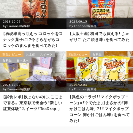
2018.10.07
2024.06.15
by
Foooood編集部
by
Foooood編集部
【再現率高っ!】えっ!コロッケをス
【大阪土産】梅田でも買える「じゃ
ナック菓子に!?今さらながらコ
がりこ たこ焼き味」を食べてみた
ロッケのまんまを食べてみた！
商品レビュー
お土産
スイーツ
商品レビュー
食料品
食料品
食べ比べ
2025.12.22
2019.02.04
by
Foooood編集部
by
Foooood編集部
【試食レポ】飲まないのに、ここま
【異色のコラボ！「マイクポップコ
で香る。 東京駅で出会う“新しい
ーン」×「ぐでたま」】まさかの「卵
紅茶体験”スイーツ「TeaDrop.」
かけごはん味」？！『マイクポップ
コーン 卵かけごはん味』を食べて
みた！