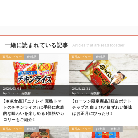
一緒に読まれている記事
Articles that are read together
商品レビュー
食料品
商品レビュー
食料品
2020.03.03
2018.12.31
by
Foooood編集部
by
Foooood編集部
【冷凍食品】「ニチレイ 完熟トマ
【ローソン限定商品】紅白ポテト
トのチキンライス」は手軽に家庭
チップス 白えびと紅ずわい蟹味
的な味わいを楽しめる！価格やカ
はお正月にぴったり！
ロリーもご紹介！
商品レビュー
食料品
商品レビュー
お土産
食料品