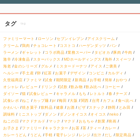
タグ
tag
ファミリーマート
ローソン
セブンイレブン
アイスクリーム
クリーム
鶏肉
チョコレート
コストコ
ハーゲンダッツ
パン
ラーメン
ギャレット
コラボ商品
業務スーパー
タピオカ
豚肉
牛肉
激辛
冷凍食品
スターバックス
MDホールディングス
海外
スイーツ
海老
金のシリーズ
グルメ
ミスタードーナツ
アイス
ご褒美
ヘルシー
手土産
卵
紅茶
お菓子
デザイン
コンビニ
カルディ
久世福商店
ファミマ
試食
期間限定
新商品
お手軽
簡単
おやつ
オシャレ
レビュー
ドリンク
試飲
飲み物
飲み比べ
コーヒー
ダイソー
猫
試食レビュー
キャラメル
もち
レトルト
春
チーズ
試食レポ
ねこ
カップ麺
pr
梅田
大阪
関西
台湾
カフェ
食べ比べ
かわいい
焼き菓子
飲料品
健康
お酒
ピザ
スナック
静岡
とみ田
調味料
ミニストップ
ダノン
ダノンオイコス
オイコス
neko
ねこの日
マクドナルド
マック
マクド
おもちゃ
創業
映画
お子さま
ファミリー
キャラクター
お茶
茶
ティー
カレー
カレーうどん
うどん
手軽
電子レンジ
レンジ
出汁
だし
限定商品