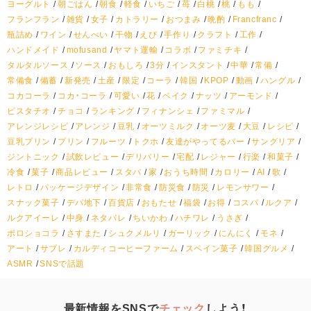
ヨーグルト
朝ごはん
朝食
軽食
いちご
苺
白桃
桃
もも
フランフラン
雑貨
女子
カトラリー
おつまみ
晩酌
Francfranc
瓶詰め
ワイン
せんべい
干物
えび
手作り
クラフト
工作
ハンドメイド
mofusand
ヤマト運輸
コラボ
ファミチキ
タルタルソース
ソース
おもしろ
3分
インスタント
中華
常備
常備食
備蓄
新発売
土産
限定
コーラ
韓国
KPOP
動画
ハングル
コカコーラ
コカ・コーラ
可愛い
花
ベイク
ナッツ
アーモンド
ピスタチオ
チョコ
ランキング
フィナンシェ
ファミマル
アレンジレシピ
アレンジ
豆乳
オーツミルク
オーツ麦
大豆
レシピ
豆乳プリン
プリン
フルーツ
トクホ
友達がやってるバー
サングリア
ジントニック
試飲レビュー
デリバリー
宅配
レジャー
行楽
和菓子
冷食
菓子
商品レビュー
スタバ
家
おうち時間
カロリー
AI
歌
レトロ
パッケージデザイン
非常食
防災食
防災
レモンサワー
スナック菓子
デパ地下
百貨店
おもたせ
福袋
お得
コスパ
ルクア
ルクアイーレ
中身
ネタバレ
ちいかわ
ハチワレ
うさぎ
ポロショコラ
さすまた
シュクメルリ
ガーリック
にんにく
モネ
アート
サブレ
カルディコーヒーファーム
スペイン菓子
韓国グルメ
ASMR
SNSで話題
最新情報をSNSで
チェック
しよう！