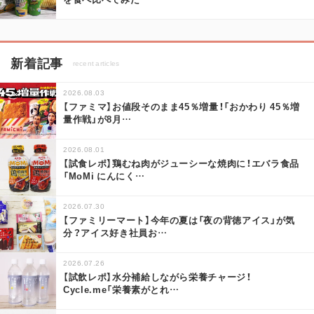
新着記事
recent articles
2026.08.03
【ファミマ】お値段そのまま45％増量！「おかわり 45％増
量作戦」が8月
…
2026.08.01
【試食レポ】鶏むね肉がジューシーな焼肉に！エバラ食品
「MoMi にんにく
…
2026.07.30
【ファミリーマート】今年の夏は「夜の背徳アイス」が気
分？アイス好き社員お
…
2026.07.26
【試飲レポ】水分補給しながら栄養チャージ！
Cycle.me「栄養素がとれ
…