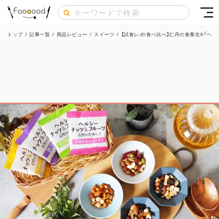
トップ
/
記事一覧
/
商品レビュー
/
スイーツ
/
【試食レポ/食べ比べ】仁丹の食養生®「ヘ