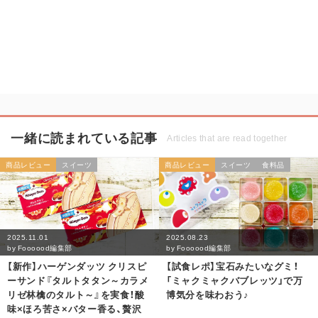
一緒に読まれている記事
Articles that are read together
商品レビュー
スイーツ
商品レビュー
スイーツ
食料品
2025.11.01
2025.08.23
by
Foooood編集部
by
Foooood編集部
【新作】ハーゲンダッツ クリスピ
【試食レポ】宝石みたいなグミ！
ーサンド『タルトタタン～カラメ
「ミャクミャクバブレッツ」で万
リゼ林檎のタルト～』を実食！酸
博気分を味わおう♪
味×ほろ苦さ×バター香る、贅沢