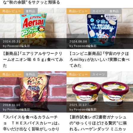
な“秋の余韻”をサクッと頬張る
商品レビュー
食料品
商品レビュー
スイーツ
食料品
2024.05.31
2024.06.06
by
Foooood編集部
by
Foooood編集部
【新商品】「エアリアルサワークリ
【コンビニ新商品】「宇宙のサクほ
ームオニオン味 ６５ｇ」食べてみ
ろmilky」がおいしい！実際に食べ
た
てみた
商品レビュー
食料品
商品レビュー
スイーツ
2018.11.10
2025.11.17
by
Foooood編集部
by
Foooood編集部
「スパイスを食べるカラムーチ
【新作試食レポ】濃密ガナッシュ
ョ ＴＨＥスパイスカレー」は、
の“ゆっくりほどける贅沢”に溺
辛いだけ出なく旨味がしっかり
れる。ハーゲンダッツ ミニカッ