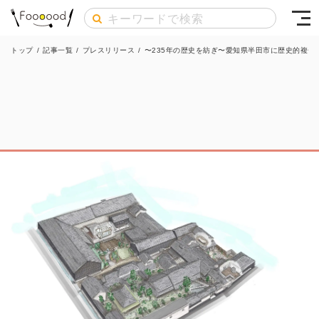
トップ
/
記事一覧
/
プレスリリース
/
〜235年の歴史を紡ぎ〜愛知県半田市に歴史的複合