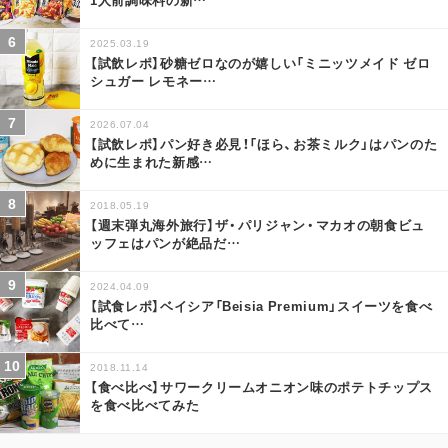
2025.03.19
【試飲レポ】砂糖ゼロなのが嬉しい「ミニッツメイド ゼロ
シュガー レモネー
…
2026.07.04
【試飲レポ】パン好き必見！「ほら、お茶ミルク」はパンのた
めに生まれた新感
…
2018.05.19
【週末弾丸海外旅行】ザ・パリジャン・マカオの朝食ビュ
ッフェはパンが絶品だ
…
2024.04.09
【試食レポ】ベイシア「Beisia Premium」スイーツを食べ
比べて
…
2018.11.14
【食べ比べ】サワークリームオニオン味のポテトチップス
を食べ比べてみた