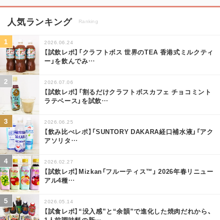
人気ランキング
Ranking
2026.06.24
【試飲レポ】「クラフトボス 世界のTEA 香港式ミルクティ
ー」を飲んでみ
…
2026.07.06
【試飲レポ】「割るだけクラフトボスカフェ チョコミント
ラテベース」を試飲
…
2026.06.25
【飲み比べレポ】「SUNTORY DAKARA経口補水液」「アク
アソリタ
…
2026.02.27
【試飲レポ】Mizkan「フルーティス™」 2026年春リニュー
アル4種
…
2026.05.14
【試食レポ】“没入感”と“余韻”で進化した焼肉だれから、
1人前調味料の新
…