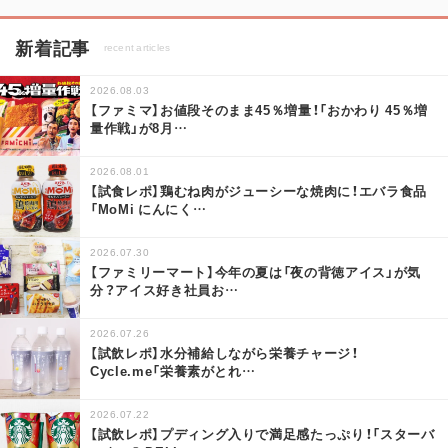
新着記事
recent articles
2026.08.03
【ファミマ】お値段そのまま45％増量！「おかわり 45％増
量作戦」が8月
…
2026.08.01
【試食レポ】鶏むね肉がジューシーな焼肉に！エバラ食品
「MoMi にんにく
…
2026.07.30
【ファミリーマート】今年の夏は「夜の背徳アイス」が気
分？アイス好き社員お
…
2026.07.26
【試飲レポ】水分補給しながら栄養チャージ！
Cycle.me「栄養素がとれ
…
2026.07.22
【試飲レポ】プディング入りで満足感たっぷり！「スターバ