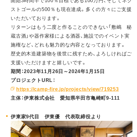
開始3時間半で100％目標である100万円、そしてネク
ストゴールの500％も現在達成。多くの方々にご支援
いただいております。
リターンはもう二度と作ることのできない「敷嶋 秘
蔵古酒」や器作家様による酒器、施設でのイベント実
施権など、どれも魅力的な内容となっております。
歴史的木造建築物を後世に残すため、よろしければご
支援いただけますと嬉しいです。
期間：2023年11月26日～2024年1月15日
プロジェクトURL：
https://camp-fire.jp/projects/view/719253
主体：伊東株式会社 愛知県半田市亀崎町9-111
伊東家9代目 伊東優 代表取締役より