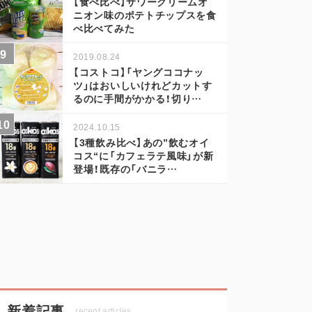
【食べ比べ】サワークリームオ
ニオン味のポテトチップスを食
べ比べてみた
2019.08.24
【コストコ】「ヤングココナッ
ツ」はおいしいけれどカットす
るのに手間がかかる！切り…
2024.10.15
【3種飲み比べ】あの”飲むオイ
コス“に「カフェラテ風味」が新
登場！既存の「バニラ…
新着記事
recent articles