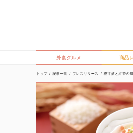
外食グルメ
商品
トップ
/
記事一覧
/
プレスリリース
/
糀甘酒と紅茶の風