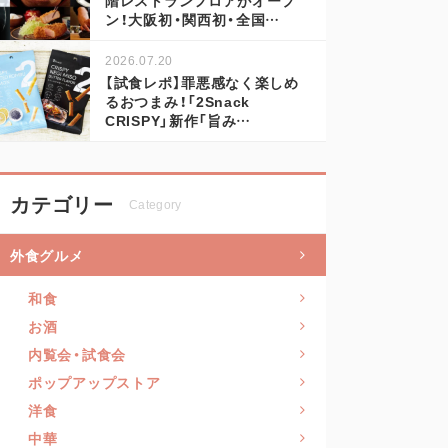
ン！大阪初・関西初・全国…
2026.07.20
【試食レポ】罪悪感なく楽しめ
るおつまみ！「2Snack
CRISPY」新作「旨み…
カテゴリー
Category
外食グルメ
和食
お酒
内覧会・試食会
ポップアップストア
洋食
中華