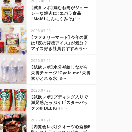
2026.08.01
【試食レポ】鶏むね肉がジュー
シーな焼肉に！エバラ食品
「MoMi にんにくみそ」「…
2026.07.30
【ファミリーマート】今年の夏
は「夜の背徳アイス」が気分？
アイス好き社員おすすめラ…
2026.07.26
【試飲レポ】水分補給しながら
栄養チャージ！Cycle.me「栄養
素がとれる水」3…
2026.07.22
【試飲レポ】プディング入りで
満足感たっぷり！「スターバッ
クス® DELIGHT …
2026.07.21
【内覧会レポ】クオーツ心斎橋5
階レストランフロアがオープ