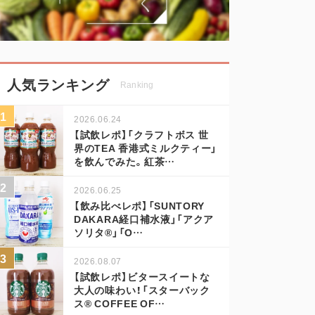
人気ランキング
Ranking
2026.06.24
【試飲レポ】「クラフトボス 世
界のTEA 香港式ミルクティー」
を飲んでみた。紅茶…
2026.06.25
【飲み比べレポ】「SUNTORY
DAKARA経口補水液」「アクア
ソリタ®」「O…
2026.08.07
【試飲レポ】ビタースイートな
大人の味わい！「スターバック
ス® COFFEE OF…