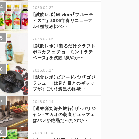
2026.02.27
【試飲レポ】Mizkan「フルーテ
ィス™」 2026年春リニューア
ル4種飲み比べ…
2026.07.06
【試飲レポ】「割るだけクラフト
ボスカフェ チョコミントラテ
ベース」を試飲！爽やか…
2026.06.27
【試食レポ】ビアードパパ「ゴジ
ラシュー」は見た目とのギャッ
プがすごい！漆黒の怪獣…
2018.05.19
【週末弾丸海外旅行】ザ・パリジ
ャン・マカオの朝食ビュッフェ
はパンが絶品だったので…
2018.11.14