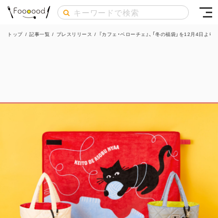
トップ
/
記事一覧
/
プレスリリース
/
『カフェ・ベローチェ』、「冬の福袋」を12月4日