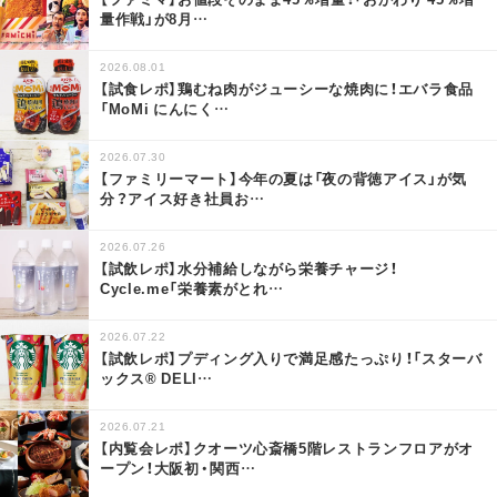
量作戦」が8月
…
2026.08.01
【試食レポ】鶏むね肉がジューシーな焼肉に！エバラ食品
「MoMi にんにく
…
2026.07.30
【ファミリーマート】今年の夏は「夜の背徳アイス」が気
分？アイス好き社員お
…
2026.07.26
【試飲レポ】水分補給しながら栄養チャージ！
Cycle.me「栄養素がとれ
…
2026.07.22
【試飲レポ】プディング入りで満足感たっぷり！「スターバ
ックス® DELI
…
2026.07.21
【内覧会レポ】クオーツ心斎橋5階レストランフロアがオ
ープン！大阪初・関西
…