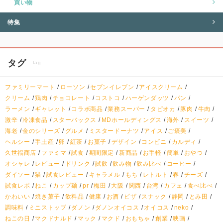
買い物
特集
タグ
tag
ファミリーマート
ローソン
セブンイレブン
アイスクリーム
クリーム
鶏肉
チョコレート
コストコ
ハーゲンダッツ
パン
ラーメン
ギャレット
コラボ商品
業務スーパー
タピオカ
豚肉
牛肉
激辛
冷凍食品
スターバックス
MDホールディングス
海外
スイーツ
海老
金のシリーズ
グルメ
ミスタードーナツ
アイス
ご褒美
ヘルシー
手土産
卵
紅茶
お菓子
デザイン
コンビニ
カルディ
久世福商店
ファミマ
試食
期間限定
新商品
お手軽
簡単
おやつ
オシャレ
レビュー
ドリンク
試飲
飲み物
飲み比べ
コーヒー
ダイソー
猫
試食レビュー
キャラメル
もち
レトルト
春
チーズ
試食レポ
ねこ
カップ麺
pr
梅田
大阪
関西
台湾
カフェ
食べ比べ
かわいい
焼き菓子
飲料品
健康
お酒
ピザ
スナック
静岡
とみ田
調味料
ミニストップ
ダノン
ダノンオイコス
オイコス
neko
ねこの日
マクドナルド
マック
マクド
おもちゃ
創業
映画