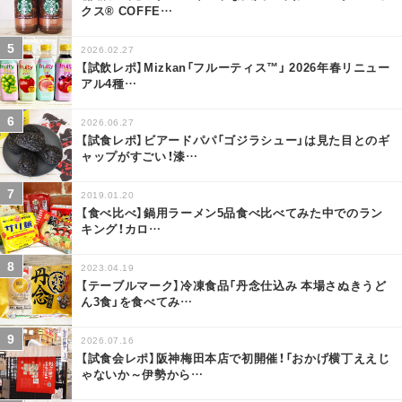
クス® COFFE
…
2026.02.27
【試飲レポ】Mizkan「フルーティス™」 2026年春リニュー
アル4種
…
2026.06.27
【試食レポ】ビアードパパ「ゴジラシュー」は見た目とのギ
ャップがすごい！漆
…
2019.01.20
【食べ比べ】鍋用ラーメン5品食べ比べてみた中でのラン
キング！カロ
…
2023.04.19
【テーブルマーク】冷凍食品「丹念仕込み 本場さぬきうど
ん3食」を食べてみ
…
2026.07.16
【試食会レポ】阪神梅田本店で初開催！「おかげ横丁ええじ
ゃないか～伊勢から
…