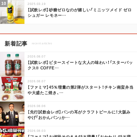
2025.03.19
【試飲レポ】砂糖ゼロなのが嬉しい「ミニッツメイド ゼロ
シュガー レモネー
…
新着記事
recent articles
2026.08.07
【試飲レポ】ビタースイートな大人の味わい！「スターバッ
クス® COFFE
…
2026.08.07
【ファミマ】45％増量の第2弾がスタート！チキン南蛮弁当
や大盛たこ焼き、
…
2026.08.06
【先行試飲会レポ】パンの耳がクラフトビールに！大阪み
やげ「おかんパン」か
…
2026.08.03
【ファミマ】お値段そのまま45％増量！「おかわり 45％増