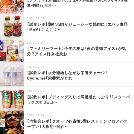
量作戦」が8月
…
2026.08.01
【試食レポ】鶏むね肉がジューシーな焼肉に！エバラ食品
「MoMi にんにく
…
2026.07.30
【ファミリーマート】今年の夏は「夜の背徳アイス」が気
分？アイス好き社員お
…
2026.07.26
【試飲レポ】水分補給しながら栄養チャージ！
Cycle.me「栄養素がとれ
…
2026.07.22
【試飲レポ】プディング入りで満足感たっぷり！「スターバ
ックス® DELI
…
2026.07.21
【内覧会レポ】クオーツ心斎橋5階レストランフロアがオ
ープン！大阪初・関西
…