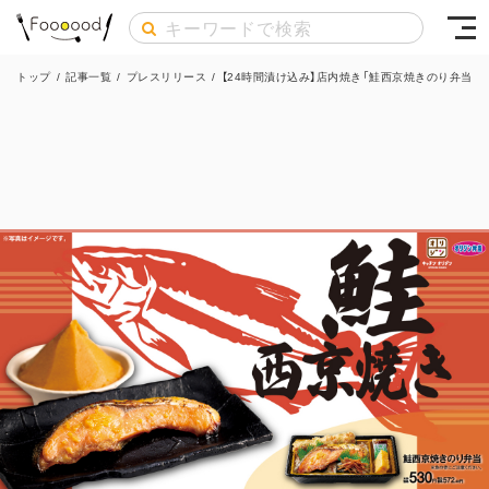
トップ
/
記事一覧
/
プレスリリース
/
【24時間漬け込み】店内焼き「鮭西京焼きのり弁当」