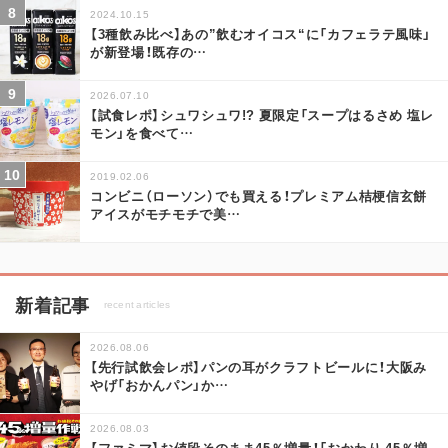
2024.10.15
【3種飲み比べ】あの”飲むオイコス“に「カフェラテ風味」
が新登場！既存の
…
2026.07.10
【試食レポ】シュワシュワ!? 夏限定「スープはるさめ 塩レ
モン」を食べて
…
2019.02.06
コンビニ（ローソン）でも買える！プレミアム桔梗信玄餅
アイスがモチモチで美
…
新着記事
recent articles
2026.08.06
【先行試飲会レポ】パンの耳がクラフトビールに！大阪み
やげ「おかんパン」か
…
2026.08.03
【ファミマ】お値段そのまま45％増量！「おかわり 45％増