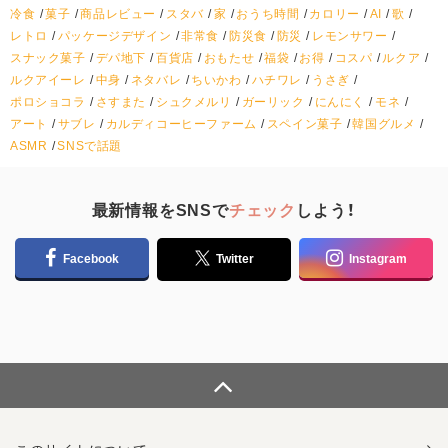
冷食
菓子
商品レビュー
スタバ
家
おうち時間
カロリー
AI
歌
レトロ
パッケージデザイン
非常食
防災食
防災
レモンサワー
スナック菓子
デパ地下
百貨店
おもたせ
福袋
お得
コスパ
ルクア
ルクアイーレ
中身
ネタバレ
ちいかわ
ハチワレ
うさぎ
ポロショコラ
さすまた
シュクメルリ
ガーリック
にんにく
モネ
アート
サブレ
カルディコーヒーファーム
スペイン菓子
韓国グルメ
ASMR
SNSで話題
最新情報をSNSで
チェック
しよう！
Facebook
Twitter
Instagram