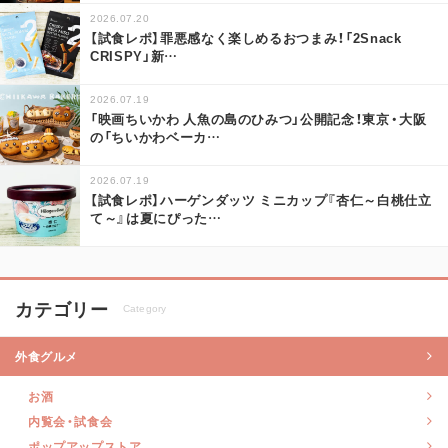
2026.07.20
【試食レポ】罪悪感なく楽しめるおつまみ！「2Snack
CRISPY」新
…
2026.07.19
「映画ちいかわ 人魚の島のひみつ」公開記念！東京・大阪
の「ちいかわベーカ
…
2026.07.19
【試食レポ】ハーゲンダッツ ミニカップ『杏仁～白桃仕立
て～』は夏にぴった
…
カテゴリー
Category
外食グルメ
お酒
内覧会・試食会
ポップアップストア