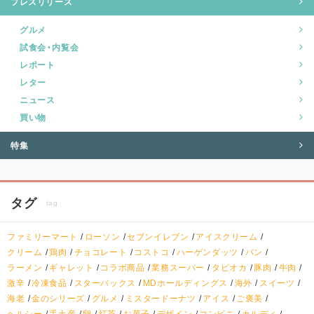
プレスリリース
グルメ
試食会・内覧会
レポート
レター
ニュース
買い物
特集
タグ
tag
ファミリーマート
ローソン
セブンイレブン
アイスクリーム
クリーム
鶏肉
チョコレート
コストコ
ハーゲンダッツ
パン
ラーメン
ギャレット
コラボ商品
業務スーパー
タピオカ
豚肉
牛肉
激辛
冷凍食品
スターバックス
MDホールディングス
海外
スイーツ
海老
金のシリーズ
グルメ
ミスタードーナツ
アイス
ご褒美
ヘルシー
手土産
卵
紅茶
お菓子
デザイン
コンビニ
カルディ