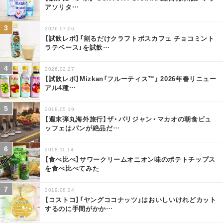
アソリタ
…
2026.07.06
【試飲レポ】「割るだけクラフトボスカフェ チョコミント
ラテベース」を試飲
…
2026.02.27
【試飲レポ】Mizkan「フルーティス™」 2026年春リニュー
アル4種
…
2018.05.19
【週末弾丸海外旅行】ザ・パリジャン・マカオの朝食ビュ
ッフェはパンが絶品だ
…
2018.11.14
【食べ比べ】サワークリームオニオン味のポテトチップス
を食べ比べてみた
2019.08.24
【コストコ】「ヤングココナッツ」はおいしいけれどカット
するのに手間がかか
…