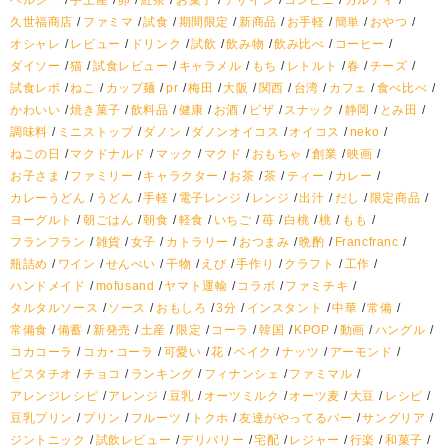
久世福商店
ファミマ
試食
期間限定
新商品
お手軽
簡単
おやつ
オシャレ
レビュー
ドリンク
試飲
飲み物
飲み比べ
コーヒー
ダイソー
猫
試食レビュー
キャラメル
もち
レトルト
春
チーズ
試食レポ
ねこ
カップ麺
pr
梅田
大阪
関西
台湾
カフェ
食べ比べ
かわいい
焼き菓子
飲料品
健康
お酒
ピザ
スナック
静岡
とみ田
調味料
ミニストップ
ダノン
ダノンオイコス
オイコス
neko
ねこの日
マクドナルド
マック
マクド
おもちゃ
創業
映画
お子さま
ファミリー
キャラクター
お茶
茶
ティー
カレー
カレーうどん
うどん
手軽
電子レンジ
レンジ
出汁
だし
限定商品
ヨーグルト
朝ごはん
朝食
軽食
いちご
苺
白桃
桃
もも
フランフラン
雑貨
女子
カトラリー
おつまみ
晩酌
Francfranc
瓶詰め
ワイン
せんべい
干物
えび
手作り
クラフト
工作
ハンドメイド
mofusand
ヤマト運輸
コラボ
ファミチキ
タルタルソース
ソース
おもしろ
3分
インスタント
中華
常備
常備食
備蓄
新発売
土産
限定
コーラ
韓国
KPOP
動画
ハングル
コカコーラ
コカ・コーラ
可愛い
花
ベイク
ナッツ
アーモンド
ピスタチオ
チョコ
ランキング
フィナンシェ
ファミマル
アレンジレシピ
アレンジ
豆乳
オーツミルク
オーツ麦
大豆
レシピ
豆乳プリン
プリン
フルーツ
トクホ
友達がやってるバー
サングリア
ジントニック
試飲レビュー
デリバリー
宅配
レジャー
行楽
和菓子