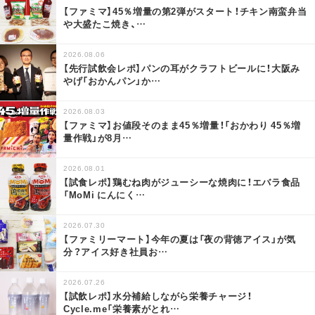
【ファミマ】45％増量の第2弾がスタート！チキン南蛮弁当
や大盛たこ焼き、
…
2026.08.06
【先行試飲会レポ】パンの耳がクラフトビールに！大阪み
やげ「おかんパン」か
…
2026.08.03
【ファミマ】お値段そのまま45％増量！「おかわり 45％増
量作戦」が8月
…
2026.08.01
【試食レポ】鶏むね肉がジューシーな焼肉に！エバラ食品
「MoMi にんにく
…
2026.07.30
【ファミリーマート】今年の夏は「夜の背徳アイス」が気
分？アイス好き社員お
…
2026.07.26
【試飲レポ】水分補給しながら栄養チャージ！
Cycle.me「栄養素がとれ
…