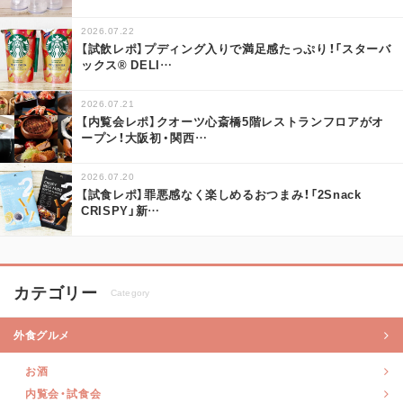
2026.07.22
【試飲レポ】プディング入りで満足感たっぷり！「スターバ
ックス® DELI
…
2026.07.21
【内覧会レポ】クオーツ心斎橋5階レストランフロアがオ
ープン！大阪初・関西
…
2026.07.20
【試食レポ】罪悪感なく楽しめるおつまみ！「2Snack
CRISPY」新
…
カテゴリー
Category
外食グルメ
お酒
内覧会・試食会