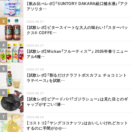
【飲み比べレポ】「SUNTORY DAKARA経口補水液」「アク
アソリタ
…
2026.08.07
【試飲レポ】ビタースイートな大人の味わい！「スターバッ
クス® COFFE
…
2026.02.27
【試飲レポ】Mizkan「フルーティス™」 2026年春リニュー
アル4種
…
2026.07.06
【試飲レポ】「割るだけクラフトボスカフェ チョコミント
ラテベース」を試飲
…
2026.06.27
【試食レポ】ビアードパパ「ゴジラシュー」は見た目とのギ
ャップがすごい！漆
…
2019.08.24
【コストコ】「ヤングココナッツ」はおいしいけれどカット
するのに手間がかか
…