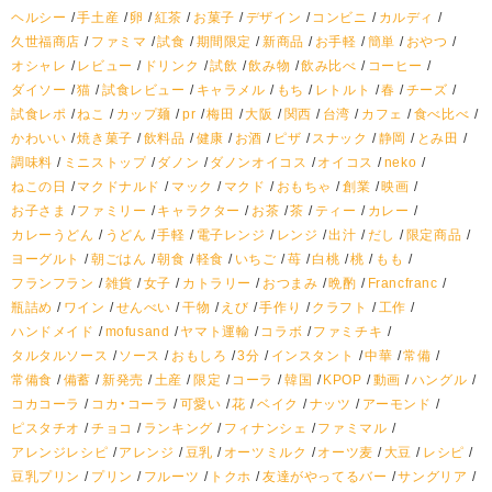
ヘルシー
手土産
卵
紅茶
お菓子
デザイン
コンビニ
カルディ
久世福商店
ファミマ
試食
期間限定
新商品
お手軽
簡単
おやつ
オシャレ
レビュー
ドリンク
試飲
飲み物
飲み比べ
コーヒー
ダイソー
猫
試食レビュー
キャラメル
もち
レトルト
春
チーズ
試食レポ
ねこ
カップ麺
pr
梅田
大阪
関西
台湾
カフェ
食べ比べ
かわいい
焼き菓子
飲料品
健康
お酒
ピザ
スナック
静岡
とみ田
調味料
ミニストップ
ダノン
ダノンオイコス
オイコス
neko
ねこの日
マクドナルド
マック
マクド
おもちゃ
創業
映画
お子さま
ファミリー
キャラクター
お茶
茶
ティー
カレー
カレーうどん
うどん
手軽
電子レンジ
レンジ
出汁
だし
限定商品
ヨーグルト
朝ごはん
朝食
軽食
いちご
苺
白桃
桃
もも
フランフラン
雑貨
女子
カトラリー
おつまみ
晩酌
Francfranc
瓶詰め
ワイン
せんべい
干物
えび
手作り
クラフト
工作
ハンドメイド
mofusand
ヤマト運輸
コラボ
ファミチキ
タルタルソース
ソース
おもしろ
3分
インスタント
中華
常備
常備食
備蓄
新発売
土産
限定
コーラ
韓国
KPOP
動画
ハングル
コカコーラ
コカ・コーラ
可愛い
花
ベイク
ナッツ
アーモンド
ピスタチオ
チョコ
ランキング
フィナンシェ
ファミマル
アレンジレシピ
アレンジ
豆乳
オーツミルク
オーツ麦
大豆
レシピ
豆乳プリン
プリン
フルーツ
トクホ
友達がやってるバー
サングリア