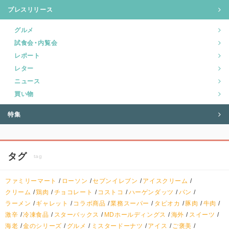
プレスリリース
グルメ
試食会・内覧会
レポート
レター
ニュース
買い物
特集
タグ
tag
ファミリーマート
ローソン
セブンイレブン
アイスクリーム
クリーム
鶏肉
チョコレート
コストコ
ハーゲンダッツ
パン
ラーメン
ギャレット
コラボ商品
業務スーパー
タピオカ
豚肉
牛肉
激辛
冷凍食品
スターバックス
MDホールディングス
海外
スイーツ
海老
金のシリーズ
グルメ
ミスタードーナツ
アイス
ご褒美