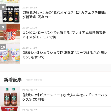
2024.10.15
【3種飲み比べ】あの”飲むオイコス“に「カフェラテ風味」
が新登場！既存の
…
2019.02.06
コンビニ（ローソン）でも買える！プレミアム桔梗信玄餅
アイスがモチモチで美
…
2026.07.10
【試食レポ】シュワシュワ!? 夏限定「スープはるさめ 塩レ
モン」を食べて
…
新着記事
recent articles
2026.08.07
【試飲レポ】ビタースイートな大人の味わい！「スターバッ
クス® COFFE
…
2026.08.07