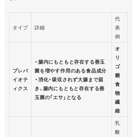
代
タイプ
詳細
表
例
オ
リ
・腸内にもともと存在する善玉
ゴ
プレバ
菌を増やす作用のある食品成分
糖
イオテ
・消化・吸収されず大腸まで届
食
ィクス
き、腸内にもともと存在する善
物
玉菌の「エサ」となる
繊
維
乳
酸