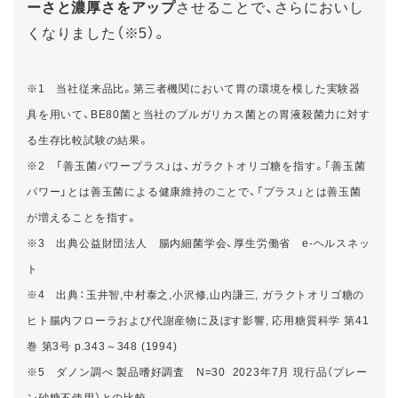
ーさと濃厚さをアップ
させることで、さらにおいし
くなりました（※5）。
※1 当社従来品比。第三者機関において胃の環境を模した実験器
具を用いて、BE80菌と当社のブルガリカス菌との胃液殺菌力に対す
る生存比較試験の結果。
※2 「善玉菌パワープラス」は、ガラクトオリゴ糖を指す。「善玉菌
パワー」とは善玉菌による健康維持のことで、「プラス」とは善玉菌
が増えることを指す。
※3 出典公益財団法人 腸内細菌学会、厚生労働省 e-ヘルスネッ
ト
※4 出典：玉井智,中村泰之,小沢修,山内謙三, ガラクトオリゴ糖の
ヒト腸内フローラおよび代謝産物に及ぼす影響, 応用糖質科学 第41
巻 第3号 p.343～348 (1994)
※5 ダノン調べ 製品嗜好調査 N=30 2023年7月 現行品（プレー
ン砂糖不使用）との比較