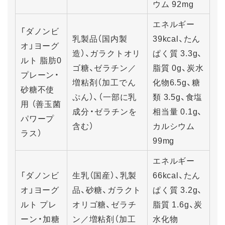
ウム 92mg
エネルギー
「ダノンビ
乳製品（国内製
39kcal、たん
オ」ヨーグ
造）、ガラクトオリ
ぱく質 3.3g、
ルト 脂肪0
ゴ糖、ゼラチン／
脂質 0g、炭水
プレーン・
増粘剤（加工でん
化物6.5g、糖
砂糖不使
ぷん）、（一部に乳
類 3.5g、食塩
用 （善玉菌
成分・ゼラチンを
相当量 0.1g、
パワープ
含む）
カルシウム
ラス）
99mg
エネルギー
「ダノンビ
生乳（国産）、乳製
66kcal、たん
オ」ヨーグ
品、砂糖、ガラクト
ぱく質 3.2g、
ルト プレ
オリゴ糖、ゼラチ
脂質 1.6g、炭
ーン・加糖
ン／増粘剤（加工
水化物