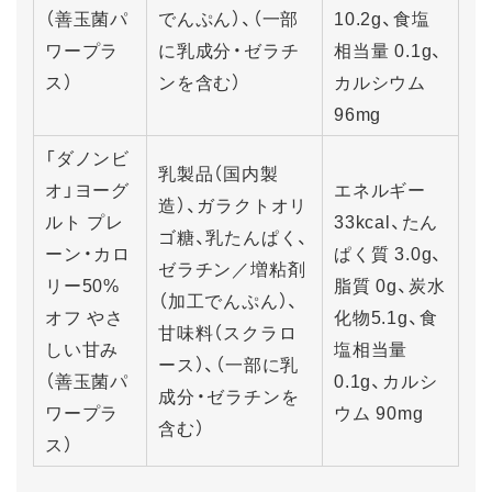
（善玉菌パ
でんぷん）、（一部
10.2g、食塩
ワープラ
に乳成分・ゼラチ
相当量 0.1g、
ス）
ンを含む）
カルシウム
96mg
「ダノンビ
乳製品（国内製
オ」ヨーグ
エネルギー
造）、ガラクトオリ
ルト プレ
33kcal、たん
ゴ糖、乳たんぱく、
ーン・カロ
ぱく質 3.0g、
ゼラチン／増粘剤
リー50%
脂質 0g、炭水
（加工でんぷん）、
オフ やさ
化物5.1g、食
甘味料（スクラロ
しい甘み
塩相当量
ース）、（一部に乳
（善玉菌パ
0.1g、カルシ
成分・ゼラチンを
ワープラ
ウム 90mg
含む）
ス）