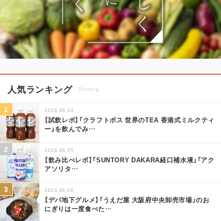
人気ランキング
Ranking
2026.06.24
【試飲レポ】「クラフトボス 世界のTEA 香港式ミルクティ
ー」を飲んでみ
…
2026.06.25
【飲み比べレポ】「SUNTORY DAKARA経口補水液」「アク
アソリタ
…
2024.06.06
【デパ地下グルメ】「うえだ屋 大阪府中央卸売市場」のお
にぎりは一度食べた
…