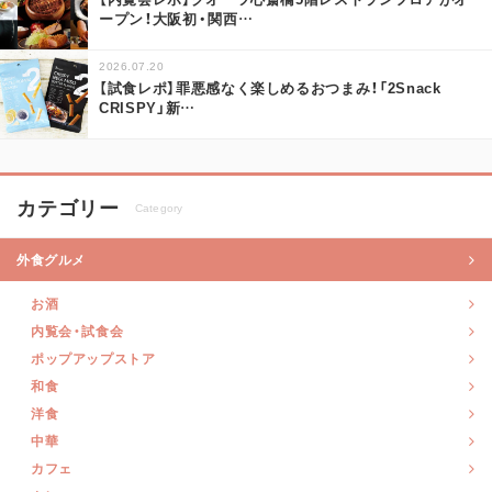
ープン！大阪初・関西
…
2026.07.20
【試食レポ】罪悪感なく楽しめるおつまみ！「2Snack
CRISPY」新
…
カテゴリー
Category
外食グルメ
お酒
内覧会・試食会
ポップアップストア
和食
洋食
中華
カフェ