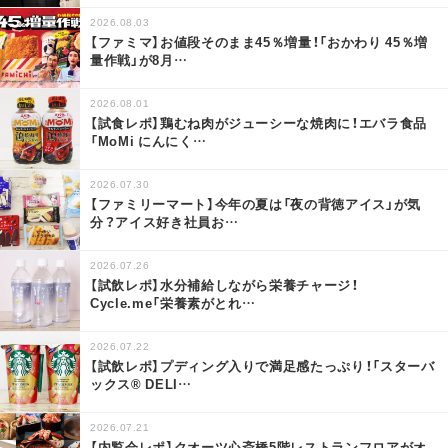
2026.08.03
【ファミマ】お値段そのまま45％増量！「おかわり 45％増
量作戦」が8月
…
2026.08.01
【試食レポ】鶏むね肉がジューシーな焼肉に！エバラ食品
「MoMi にんにく
…
2026.07.30
【ファミリーマート】今年の夏は「夜の背徳アイス」が気
分？アイス好き社員お
…
2026.07.26
【試飲レポ】水分補給しながら栄養チャージ！
Cycle.me「栄養素がとれ
…
2026.07.22
【試飲レポ】プディング入りで満足感たっぷり！「スターバ
ックス® DELI
…
2026.07.21
【内覧会レポ】クオーツ心斎橋5階レストランフロアがオ