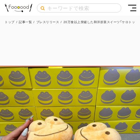
トップ
/
記事一覧
/
プレスリリース
/
20万食以上突破した和洋折衷スイーツ「ケロトッツォ」