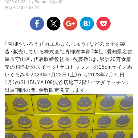
2023.07.22
by
Foooood編集部
更新日：2023.07.20
「青柳ういろう」「カエルまんじゅう」などの菓子を製
造・販売している株式会社青柳総本家（本社：愛知県名古
屋市守山区、代表取締役社長・後藤敬）は、累計20万食販
売の和洋折衷スイーツ「ケロトッツォ」の15cmサイズぬ
いぐるみを2023年7月22日（土）から2023年7月31日
（月）のSHIBUYA109渋谷店地下2階「イマダキッチン」
出展期間の間、個数限定発売します。