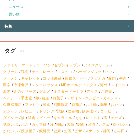
ニュース
買い物
特集
タグ
tag
ファミリーマート
ローソン
セブンイレブン
アイスクリーム
クリーム
鶏肉
チョコレート
コストコ
ハーゲンダッツ
パン
ラーメン
ギャレット
コラボ商品
業務スーパー
タピオカ
豚肉
牛肉
激辛
冷凍食品
スターバックス
MDホールディングス
海外
スイーツ
海老
金のシリーズ
グルメ
ミスタードーナツ
アイス
ご褒美
ヘルシー
手土産
卵
紅茶
お菓子
デザイン
コンビニ
カルディ
久世福商店
ファミマ
試食
期間限定
新商品
お手軽
簡単
おやつ
オシャレ
レビュー
ドリンク
試飲
飲み物
飲み比べ
コーヒー
ダイソー
猫
試食レビュー
キャラメル
もち
レトルト
春
チーズ
試食レポ
ねこ
カップ麺
pr
梅田
大阪
関西
台湾
カフェ
食べ比べ
かわいい
焼き菓子
飲料品
健康
お酒
ピザ
スナック
静岡
とみ田