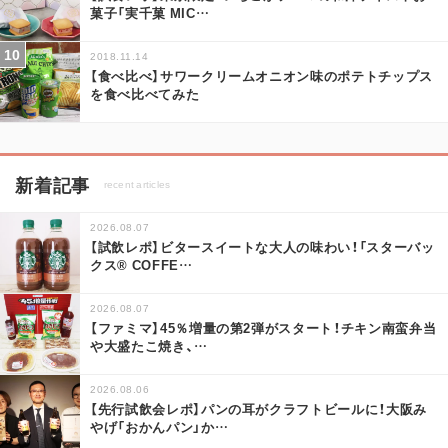
菓子「実千菓 MIC
…
2018.11.14
【食べ比べ】サワークリームオニオン味のポテトチップス
を食べ比べてみた
新着記事
recent articles
2026.08.07
【試飲レポ】ビタースイートな大人の味わい！「スターバッ
クス® COFFE
…
2026.08.07
【ファミマ】45％増量の第2弾がスタート！チキン南蛮弁当
や大盛たこ焼き、
…
2026.08.06
【先行試飲会レポ】パンの耳がクラフトビールに！大阪み
やげ「おかんパン」か
…