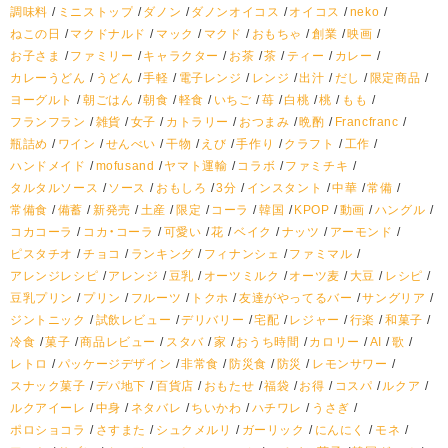
調味料
ミニストップ
ダノン
ダノンオイコス
オイコス
neko
ねこの日
マクドナルド
マック
マクド
おもちゃ
創業
映画
お子さま
ファミリー
キャラクター
お茶
茶
ティー
カレー
カレーうどん
うどん
手軽
電子レンジ
レンジ
出汁
だし
限定商品
ヨーグルト
朝ごはん
朝食
軽食
いちご
苺
白桃
桃
もも
フランフラン
雑貨
女子
カトラリー
おつまみ
晩酌
Francfranc
瓶詰め
ワイン
せんべい
干物
えび
手作り
クラフト
工作
ハンドメイド
mofusand
ヤマト運輸
コラボ
ファミチキ
タルタルソース
ソース
おもしろ
3分
インスタント
中華
常備
常備食
備蓄
新発売
土産
限定
コーラ
韓国
KPOP
動画
ハングル
コカコーラ
コカ・コーラ
可愛い
花
ベイク
ナッツ
アーモンド
ピスタチオ
チョコ
ランキング
フィナンシェ
ファミマル
アレンジレシピ
アレンジ
豆乳
オーツミルク
オーツ麦
大豆
レシピ
豆乳プリン
プリン
フルーツ
トクホ
友達がやってるバー
サングリア
ジントニック
試飲レビュー
デリバリー
宅配
レジャー
行楽
和菓子
冷食
菓子
商品レビュー
スタバ
家
おうち時間
カロリー
AI
歌
レトロ
パッケージデザイン
非常食
防災食
防災
レモンサワー
スナック菓子
デパ地下
百貨店
おもたせ
福袋
お得
コスパ
ルクア
ルクアイーレ
中身
ネタバレ
ちいかわ
ハチワレ
うさぎ
ポロショコラ
さすまた
シュクメルリ
ガーリック
にんにく
モネ