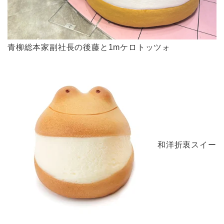
青柳総本家副社長の後藤と1mケロトッツォ
和洋折衷スイー