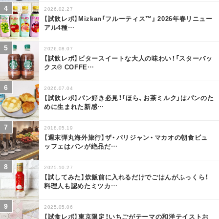
2026.02.27
【試飲レポ】Mizkan「フルーティス™」 2026年春リニュー
アル4種
…
2026.08.07
【試飲レポ】ビタースイートな大人の味わい！「スターバッ
クス® COFFE
…
2026.07.04
【試飲レポ】パン好き必見！「ほら、お茶ミルク」はパンのた
めに生まれた新感
…
2018.05.19
【週末弾丸海外旅行】ザ・パリジャン・マカオの朝食ビュ
ッフェはパンが絶品だ
…
2025.10.27
【試してみた】炊飯前に入れるだけでごはんがふっくら！
料理人も認めたミツカ
…
2025.05.06
【試食レポ】東京限定！いちごがテーマの和洋テイストお