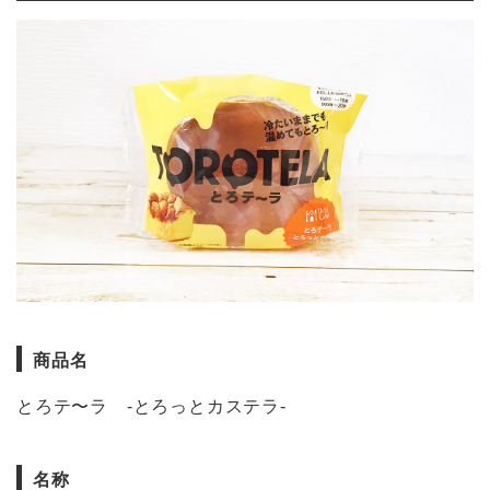
商品名
とろテ〜ラ -とろっとカステラ-
名称