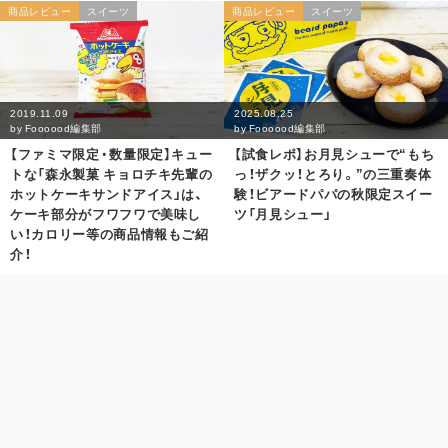
商品レビュー
スイーツ
商品レビュー
スイーツ
2019.11.09
2025.08.25
by
Foooood編集部
by
Foooood編集部
【ファミマ限定・数量限定】キュー
【試食レポ】お月見シューで“もち
トな「森永製菓 キョロチキ先輩の
っ！ザクッ！とろり。”の三重奏体
ホットケーキサンドアイス」は、
験！ビアードパパの秋限定スイー
ケーキ部分がフワフワで美味し
ツ「月見シュー」
い！カロリー等の商品情報もご紹
介！