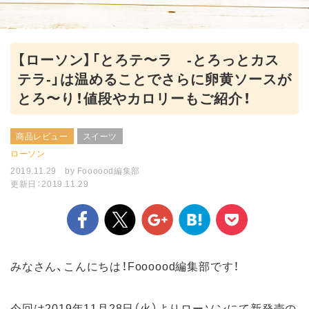
【ローソン】「とろテ〜ラ -とろっとカス
テラ-」は温めることでさらに卵黄ソースが
とろ〜り！値段やカロリーもご紹介！
商品レビュー
スイーツ
ローソン
2019.11.29
by
Foooood編集部
更新日：2019.11.29
みなさん、こんにちは！Foooood編集部です！
今回は2019年11月28日（火）よりローソンにて新発売の