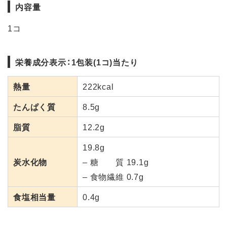
内容量
1コ
栄養成分表示：1包装(1コ)当たり
熱量
222kcal
たんぱく質
8.5g
脂質
12.2g
19.8g
炭水化物
– 糖 質 19.1g
– 食物繊維 0.7g
食塩相当量
0.4g