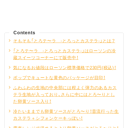
Contents
そもそも「とろテ〜ラ -とろっとカステラ-」とは？
「とろテ〜ラ -とろっとカステラ-」はローソンの冷
蔵スイーツコーナーにて販売中！
気になるお値段はローソン標準価格で230円(税込)！
ポップでキュートな黄色のパッケージが目印！
ふわふわの生地の中央部には程よく弾力のあるカス
テラ生地が入っており、さらに中にはとろ〜りとし
た卵黄ソース入り！
冷たいままでも卵黄ソースがとろ〜り！昔流行った生
カステラ＋シフォンケーキっぽい！