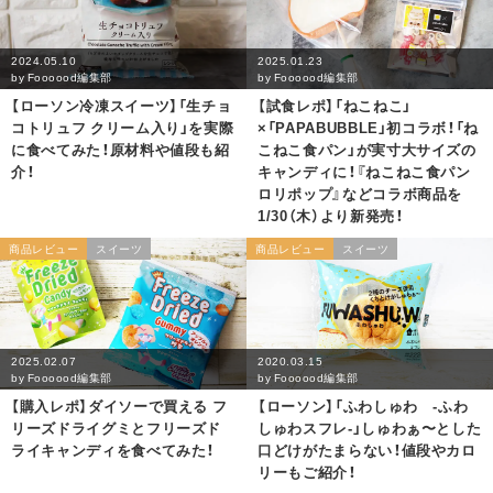
2024.05.10
2025.01.23
by
Foooood編集部
by
Foooood編集部
【ローソン冷凍スイーツ】「生チョ
【試食レポ】「ねこねこ」
コトリュフ クリーム入り」を実際
×「PAPABUBBLE」初コラボ！「ね
に食べてみた！原材料や値段も紹
こねこ食パン」が実寸大サイズの
介！
キャンディに！『ねこねこ食パン
ロリポップ』などコラボ商品を
1/30（木）より新発売！
商品レビュー
スイーツ
商品レビュー
スイーツ
2025.02.07
2020.03.15
by
Foooood編集部
by
Foooood編集部
【購入レポ】ダイソーで買える フ
【ローソン】「ふわしゅわ -ふわ
リーズドライグミとフリーズド
しゅわスフレ-」しゅわぁ〜とした
ライキャンディを食べてみた！
口どけがたまらない！値段やカロ
リーもご紹介！