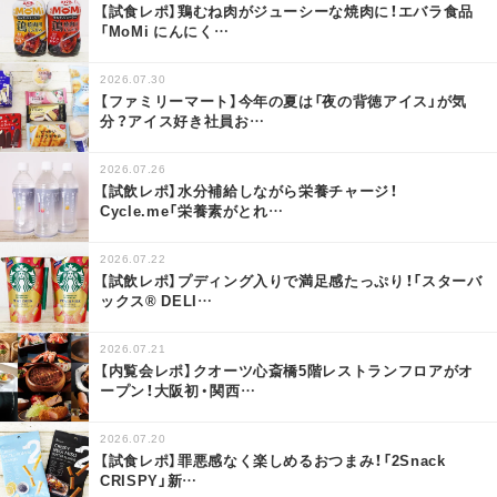
【試食レポ】鶏むね肉がジューシーな焼肉に！エバラ食品
「MoMi にんにく
…
2026.07.30
【ファミリーマート】今年の夏は「夜の背徳アイス」が気
分？アイス好き社員お
…
2026.07.26
【試飲レポ】水分補給しながら栄養チャージ！
Cycle.me「栄養素がとれ
…
2026.07.22
【試飲レポ】プディング入りで満足感たっぷり！「スターバ
ックス® DELI
…
2026.07.21
【内覧会レポ】クオーツ心斎橋5階レストランフロアがオ
ープン！大阪初・関西
…
2026.07.20
【試食レポ】罪悪感なく楽しめるおつまみ！「2Snack
CRISPY」新
…