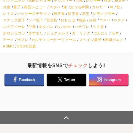
ジントニック
試飲レビュー
デリバリー
宅配
レジャー
行楽
和菓子
冷食
菓子
商品レビュー
スタバ
家
おうち時間
カロリー
AI
歌
レトロ
パッケージデザイン
非常食
防災食
防災
レモンサワー
スナック菓子
デパ地下
百貨店
おもたせ
福袋
お得
コスパ
ルクア
ルクアイーレ
中身
ネタバレ
ちいかわ
ハチワレ
うさぎ
ポロショコラ
さすまた
シュクメルリ
ガーリック
にんにく
モネ
アート
サブレ
カルディコーヒーファーム
スペイン菓子
韓国グルメ
ASMR
SNSで話題
最新情報をSNSで
チェック
しよう！
Facebook
Twitter
Instagram