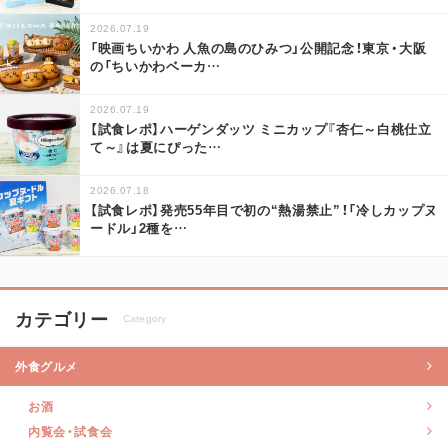
2026.07.19
「映画ちいかわ 人魚の島のひみつ」公開記念！東京・大阪
の「ちいかわベーカ
…
2026.07.19
【試食レポ】ハーゲンダッツ ミニカップ『杏仁～白桃仕立
て～』は夏にぴった
…
2026.07.18
【試食レポ】発売55年目で初の“熱湯禁止”！「冷しカップヌ
ードル」2種を
…
カテゴリー
Category
外食グルメ
お酒
内覧会・試食会