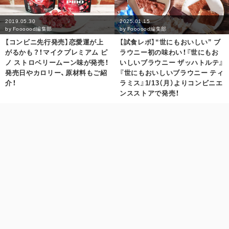
2019.05.30
2025.01.15
by
Foooood編集部
by
Foooood編集部
【コンビニ先行発売】恋愛運が上
【試食レポ】“世にもおいしい” ブ
がるかも？！マイクプレミアム ピ
ラウニー初の味わい！『世にもお
ノ ストロベリームーン味が発売！
いしいブラウニー ザッハトルテ』
発売日やカロリー、原材料もご紹
『世にもおいしいブラウニー ティ
介！
ラミス』1/13（月）よりコンビニエ
ンスストアで発売！