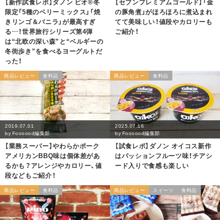
【新作試食レポ】ダノン ビオ®冬
【セブンプレミアムゴールド】「金
限定「5種のベリーミックス」「焼
の豚角煮」がほろほろに煮込まれ
きリンゴ＆バニラ」が最高すぎ
てて美味しい！値段やカロリーも
る…！世界旅行シリーズ第4弾
ご紹介！
は“北欧の深い森”と“ベルギーの
冬街歩き”を食べるヨーグルトだ
った！
商品レビュー
食料品
商品レビュー
食料品
2019.07.01
2025.07.16
by
Foooood編集部
by
Foooood編集部
【業務スーパー】やわらかポーク
【試食レポ】ダノン オイコス新作
アメリカンBBQ味は個体差があ
はパッションフルーツ味！チアシ
るかも？アレンジやカロリー、値
ード入りで食感も楽しい
段などもご紹介！
商品レビュー
食料品
商品レビュー
スイーツ
食料品