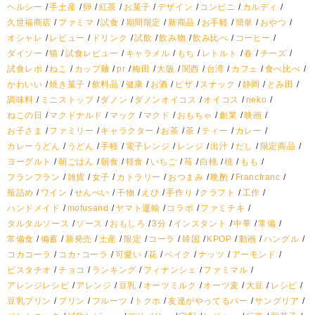
ヘルシー
手土産
卵
紅茶
お菓子
デザイン
コンビニ
カルディ
久世福商店
ファミマ
試食
期間限定
新商品
お手軽
簡単
おやつ
オシャレ
レビュー
ドリンク
試飲
飲み物
飲み比べ
コーヒー
ダイソー
猫
試食レビュー
キャラメル
もち
レトルト
春
チーズ
試食レポ
ねこ
カップ麺
pr
梅田
大阪
関西
台湾
カフェ
食べ比べ
かわいい
焼き菓子
飲料品
健康
お酒
ピザ
スナック
静岡
とみ田
調味料
ミニストップ
ダノン
ダノンオイコス
オイコス
neko
ねこの日
マクドナルド
マック
マクド
おもちゃ
創業
映画
お子さま
ファミリー
キャラクター
お茶
茶
ティー
カレー
カレーうどん
うどん
手軽
電子レンジ
レンジ
出汁
だし
限定商品
ヨーグルト
朝ごはん
朝食
軽食
いちご
苺
白桃
桃
もも
フランフラン
雑貨
女子
カトラリー
おつまみ
晩酌
Francfranc
瓶詰め
ワイン
せんべい
干物
えび
手作り
クラフト
工作
ハンドメイド
mofusand
ヤマト運輸
コラボ
ファミチキ
タルタルソース
ソース
おもしろ
3分
インスタント
中華
常備
常備食
備蓄
新発売
土産
限定
コーラ
韓国
KPOP
動画
ハングル
コカコーラ
コカ・コーラ
可愛い
花
ベイク
ナッツ
アーモンド
ピスタチオ
チョコ
ランキング
フィナンシェ
ファミマル
アレンジレシピ
アレンジ
豆乳
オーツミルク
オーツ麦
大豆
レシピ
豆乳プリン
プリン
フルーツ
トクホ
友達がやってるバー
サングリア