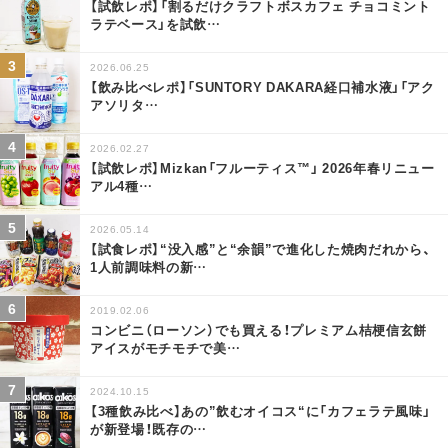
【試飲レポ】「割るだけクラフトボスカフェ チョコミント
ラテベース」を試飲
…
2026.06.25
【飲み比べレポ】「SUNTORY DAKARA経口補水液」「アク
アソリタ
…
2026.02.27
【試飲レポ】Mizkan「フルーティス™」 2026年春リニュー
アル4種
…
2026.05.14
【試食レポ】“没入感”と“余韻”で進化した焼肉だれから、
1人前調味料の新
…
2019.02.06
コンビニ（ローソン）でも買える！プレミアム桔梗信玄餅
アイスがモチモチで美
…
2024.10.15
【3種飲み比べ】あの”飲むオイコス“に「カフェラテ風味」
が新登場！既存の
…