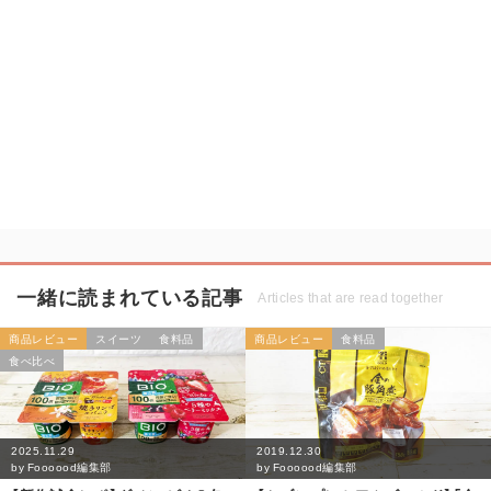
一緒に読まれている記事
Articles that are read together
商品レビュー
スイーツ
食料品
商品レビュー
食料品
食べ比べ
2025.11.29
2019.12.30
by
Foooood編集部
by
Foooood編集部