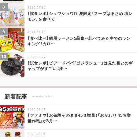
2026.07.10
【試食レポ】シュワシュワ!? 夏限定「スープはるさめ 塩レ
モン」を食べて
…
2019.01.20
【食べ比べ】鍋用ラーメン5品食べ比べてみた中でのラン
キング！カロ
…
2026.06.27
【試食レポ】ビアードパパ「ゴジラシュー」は見た目とのギ
ャップがすごい！漆
…
新着記事
recent articles
2026.08.03
【ファミマ】お値段そのまま45％増量！「おかわり 45％増
量作戦」が8月
…
2026.08.01