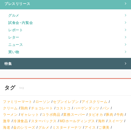
プレスリリース
グルメ
試食会・内覧会
レポート
レター
ニュース
買い物
特集
タグ
tag
ファミリーマート
ローソン
セブンイレブン
アイスクリーム
クリーム
鶏肉
チョコレート
コストコ
ハーゲンダッツ
パン
ラーメン
ギャレット
コラボ商品
業務スーパー
タピオカ
豚肉
牛肉
激辛
冷凍食品
スターバックス
MDホールディングス
海外
スイーツ
海老
金のシリーズ
グルメ
ミスタードーナツ
アイス
ご褒美