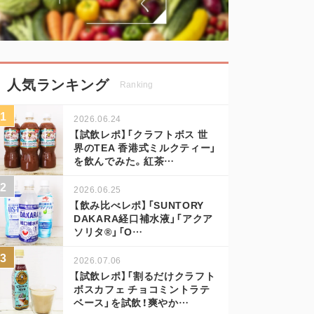
人気ランキング
Ranking
2026.06.24
【試飲レポ】「クラフトボス 世
界のTEA 香港式ミルクティー」
を飲んでみた。紅茶…
2026.06.25
【飲み比べレポ】「SUNTORY
DAKARA経口補水液」「アクア
ソリタ®」「O…
2026.07.06
【試飲レポ】「割るだけクラフト
ボスカフェ チョコミントラテ
ベース」を試飲！爽やか…