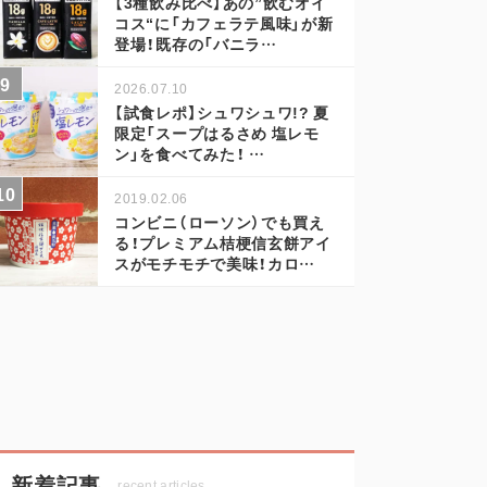
【3種飲み比べ】あの”飲むオイ
コス“に「カフェラテ風味」が新
登場！既存の「バニラ…
2026.07.10
【試食レポ】シュワシュワ!? 夏
限定「スープはるさめ 塩レモ
ン」を食べてみた！ …
2019.02.06
コンビニ（ローソン）でも買え
る！プレミアム桔梗信玄餅アイ
スがモチモチで美味！カロ…
新着記事
recent articles