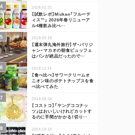
2026.02.27
【試飲レポ】Mizkan「フルーテ
ィス™」 2026年春リニューア
ル4種飲み比べ…
2018.05.19
【週末弾丸海外旅行】ザ・パリジ
ャン・マカオの朝食ビュッフェ
はパンが絶品だったので…
2018.11.14
【食べ比べ】サワークリームオ
ニオン味のポテトチップスを食
べ比べてみた
2019.08.24
【コストコ】「ヤングココナッ
ツ」はおいしいけれどカットす
るのに手間がかかる！切り…
2024.10.15