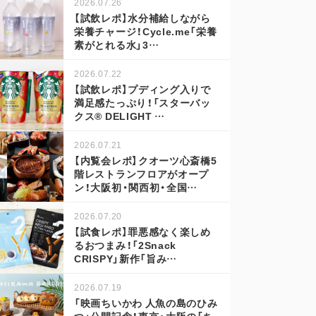
2026.07.26
【試飲レポ】水分補給しながら
栄養チャージ！Cycle.me「栄養
素がとれる水」3…
2026.07.22
【試飲レポ】プディング入りで
満足感たっぷり！「スターバッ
クス® DELIGHT …
2026.07.21
【内覧会レポ】クオーツ心斎橋5
階レストランフロアがオープ
ン！大阪初・関西初・全国…
2026.07.20
【試食レポ】罪悪感なく楽しめ
るおつまみ！「2Snack
CRISPY」新作「旨み…
2026.07.19
「映画ちいかわ 人魚の島のひみ
つ」公開記念！東京・大阪の「ち