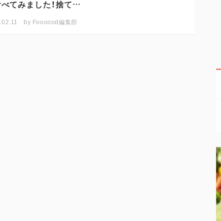
食べてみました！捨て…
.02.11
by
Foooood編集部