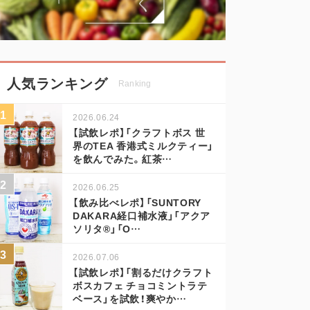
人気ランキング
Ranking
2026.06.24
【試飲レポ】「クラフトボス 世
界のTEA 香港式ミルクティー」
を飲んでみた。紅茶…
2026.06.25
【飲み比べレポ】「SUNTORY
DAKARA経口補水液」「アクア
ソリタ®」「O…
2026.07.06
【試飲レポ】「割るだけクラフト
ボスカフェ チョコミントラテ
ベース」を試飲！爽やか…