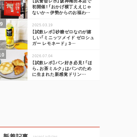
【試食会レポ】阪神梅田本店で
初開催！「おかげ横丁ええじゃ
ないか～伊勢からのお福わ…
2025.03.19
【試飲レポ】砂糖ゼロなのが嬉
しい「ミニッツメイド ゼロシュ
ガー レモネード」 3…
2026.07.04
【試飲レポ】パン好き必見！「ほ
ら、お茶ミルク」はパンのため
に生まれた新感覚ドリン…
新着記事
recent articles