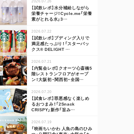
2026.07.26
【試飲レポ】水分補給しながら
栄養チャージ！Cycle.me「栄養
素がとれる水」3…
2026.07.22
【試飲レポ】プディング入りで
満足感たっぷり！「スターバッ
クス® DELIGHT …
2026.07.21
【内覧会レポ】クオーツ心斎橋5
階レストランフロアがオープ
ン！大阪初・関西初・全国…
2026.07.20
【試食レポ】罪悪感なく楽しめ
るおつまみ！「2Snack
CRISPY」新作「旨み…
2026.07.19
「映画ちいかわ 人魚の島のひみ
つ」公開記念！東京・大阪の「ち