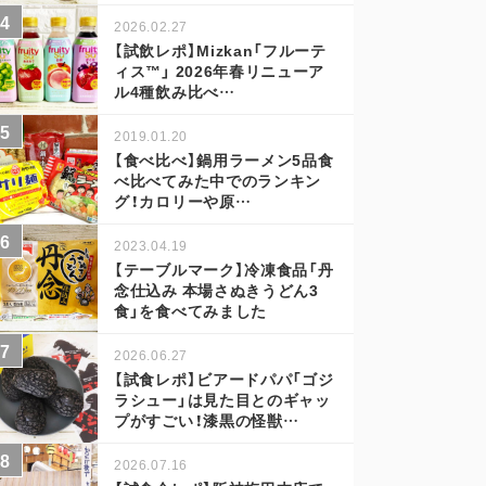
2026.02.27
【試飲レポ】Mizkan「フルーテ
ィス™」 2026年春リニューア
ル4種飲み比べ…
2019.01.20
【食べ比べ】鍋用ラーメン5品食
べ比べてみた中でのランキン
グ！カロリーや原…
2023.04.19
【テーブルマーク】冷凍食品「丹
念仕込み 本場さぬきうどん3
食」を食べてみました
2026.06.27
【試食レポ】ビアードパパ「ゴジ
ラシュー」は見た目とのギャッ
プがすごい！漆黒の怪獣…
2026.07.16