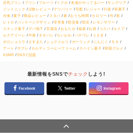
豆乳プリン
プリン
フルーツ
トクホ
友達がやってるバー
サングリア
ジントニック
試飲レビュー
デリバリー
宅配
レジャー
行楽
和菓子
冷食
菓子
商品レビュー
スタバ
家
おうち時間
カロリー
AI
歌
レトロ
パッケージデザイン
非常食
防災食
防災
レモンサワー
スナック菓子
デパ地下
百貨店
おもたせ
福袋
お得
コスパ
ルクア
ルクアイーレ
中身
ネタバレ
ちいかわ
ハチワレ
うさぎ
ポロショコラ
さすまた
シュクメルリ
ガーリック
にんにく
モネ
アート
サブレ
カルディコーヒーファーム
スペイン菓子
韓国グルメ
ASMR
SNSで話題
最新情報をSNSで
チェック
しよう！
Facebook
Twitter
Instagram