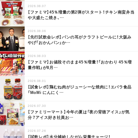
2026.08.07
【ファミマ】45％増量の第2弾がスタート！チキン南蛮弁当
や大盛たこ焼き、
…
2026.08.06
【先行試飲会レポ】パンの耳がクラフトビールに！大阪み
やげ「おかんパン」か
…
2026.08.03
【ファミマ】お値段そのまま45％増量！「おかわり 45％増
量作戦」が8月
…
2026.08.01
【試食レポ】鶏むね肉がジューシーな焼肉に！エバラ食品
「MoMi にんにく
…
2026.07.30
【ファミリーマート】今年の夏は「夜の背徳アイス」が気
分？アイス好き社員お
…
2026.07.26
【試飲レポ】水分補給しながら栄養チャージ！