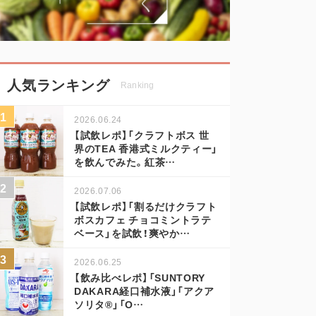
人気ランキング
Ranking
2026.06.24
【試飲レポ】「クラフトボス 世
界のTEA 香港式ミルクティー」
を飲んでみた。紅茶…
2026.07.06
【試飲レポ】「割るだけクラフト
ボスカフェ チョコミントラテ
ベース」を試飲！爽やか…
2026.06.25
【飲み比べレポ】「SUNTORY
DAKARA経口補水液」「アクア
ソリタ®」「O…