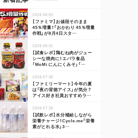
2026.08.03
【ファミマ】お値段そのまま
45％増量！「おかわり 45％増量
作戦」が8月4日スタ…
2026.08.01
【試食レポ】鶏むね肉がジュー
シーな焼肉に！エバラ食品
「MoMi にんにくみそ」「…
2026.07.30
【ファミリーマート】今年の夏
は「夜の背徳アイス」が気分？
アイス好き社員おすすめラ…
2026.07.26
【試飲レポ】水分補給しながら
栄養チャージ！Cycle.me「栄養
素がとれる水」3…