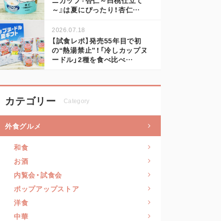
～』は夏にぴったり！杏仁…
2026.07.18
【試食レポ】発売55年目で初
の“熱湯禁止”！「冷しカップヌ
ードル」2種を食べ比べ…
カテゴリー
Category
外食グルメ
和食
お酒
内覧会・試食会
ポップアップストア
洋食
中華