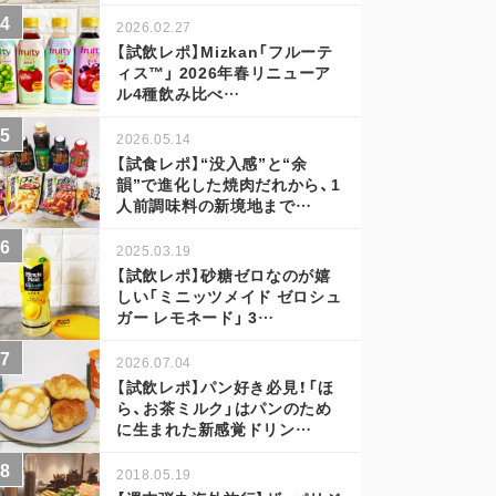
2026.02.27
【試飲レポ】Mizkan「フルーテ
ィス™」 2026年春リニューア
ル4種飲み比べ…
2026.05.14
【試食レポ】“没入感”と“余
韻”で進化した焼肉だれから、1
人前調味料の新境地まで…
2025.03.19
【試飲レポ】砂糖ゼロなのが嬉
しい「ミニッツメイド ゼロシュ
ガー レモネード」 3…
2026.07.04
【試飲レポ】パン好き必見！「ほ
ら、お茶ミルク」はパンのため
に生まれた新感覚ドリン…
2018.05.19