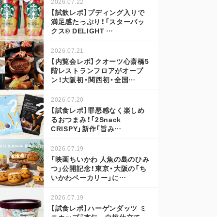
2026.07.22
【試飲レポ】プディング入りで
満足感たっぷり！「スターバッ
クス® DELIGHT …
2026.07.21
【内覧会レポ】クオーツ心斎橋5
階レストランフロアがオープ
ン！大阪初・関西初・全国…
2026.07.20
【試食レポ】罪悪感なく楽しめ
るおつまみ！「2Snack
CRISPY」新作「旨み…
2026.07.19
「映画ちいかわ 人魚の島のひみ
つ」公開記念！東京・大阪の「ち
いかわベーカリー」に…
2026.07.19
【試食レポ】ハーゲンダッツ ミ
ニカップ『杏仁～白桃仕立て