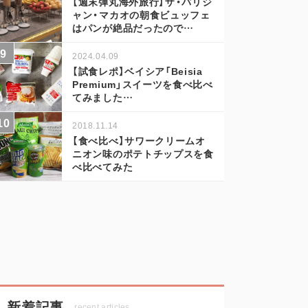
【週末弾丸海外旅行】ザ・パリジ
ャン・マカオの朝食ビュッフェ
はパンが絶品だったので…
2024.04.09
【試食レポ】ベイシア「Beisia
Premium」スイーツを食べ比べ
てみました…
2018.11.14
【食べ比べ】サワークリームオ
ニオン味のポテトチップスを食
べ比べてみた
新着記事
recent articles