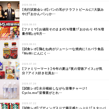
2026.08.06
【先行試飲会レポ】パンの耳がクラフトビールに！大阪み
やげ「おかんパン」か
…
2026.08.03
【ファミマ】お値段そのまま45％増量！「おかわり 45％増
量作戦」が8月
…
2026.08.01
【試食レポ】鶏むね肉がジューシーな焼肉に！エバラ食品
「MoMi にんにく
…
2026.07.30
【ファミリーマート】今年の夏は「夜の背徳アイス」が気
分？アイス好き社員お
…
2026.07.26
【試飲レポ】水分補給しながら栄養チャージ！
Cycle.me「栄養素がとれ
…
2026.07.22
【試飲レポ】プディング入りで満足感たっぷり！「スターバ