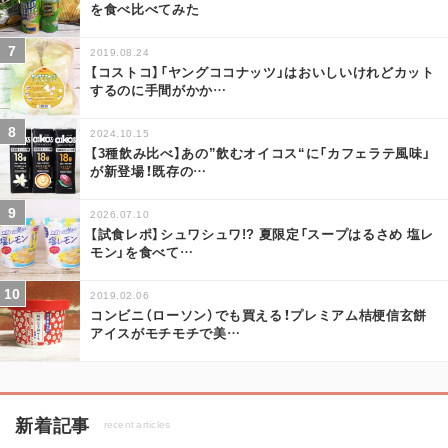
を食べ比べてみた
2019.08.24
【コストコ】「ヤングココナッツ」はおいしいけれどカット
するのに手間がかか
…
2024.10.15
【3種飲み比べ】あの”飲むオイコス“に「カフェラテ風味」
が新登場！既存の
…
2026.07.10
【試食レポ】シュワシュワ!? 夏限定「スープはるさめ 塩レ
モン」を食べて
…
2019.02.06
コンビニ（ローソン）でも買える！プレミアム桔梗信玄餅
アイスがモチモチで美
…
新着記事
recent articles