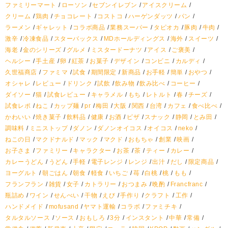
ファミリーマート
ローソン
セブンイレブン
アイスクリーム
クリーム
鶏肉
チョコレート
コストコ
ハーゲンダッツ
パン
ラーメン
ギャレット
コラボ商品
業務スーパー
タピオカ
豚肉
牛肉
激辛
冷凍食品
スターバックス
MDホールディングス
海外
スイーツ
海老
金のシリーズ
グルメ
ミスタードーナツ
アイス
ご褒美
ヘルシー
手土産
卵
紅茶
お菓子
デザイン
コンビニ
カルディ
久世福商店
ファミマ
試食
期間限定
新商品
お手軽
簡単
おやつ
オシャレ
レビュー
ドリンク
試飲
飲み物
飲み比べ
コーヒー
ダイソー
猫
試食レビュー
キャラメル
もち
レトルト
春
チーズ
試食レポ
ねこ
カップ麺
pr
梅田
大阪
関西
台湾
カフェ
食べ比べ
かわいい
焼き菓子
飲料品
健康
お酒
ピザ
スナック
静岡
とみ田
調味料
ミニストップ
ダノン
ダノンオイコス
オイコス
neko
ねこの日
マクドナルド
マック
マクド
おもちゃ
創業
映画
お子さま
ファミリー
キャラクター
お茶
茶
ティー
カレー
カレーうどん
うどん
手軽
電子レンジ
レンジ
出汁
だし
限定商品
ヨーグルト
朝ごはん
朝食
軽食
いちご
苺
白桃
桃
もも
フランフラン
雑貨
女子
カトラリー
おつまみ
晩酌
Francfranc
瓶詰め
ワイン
せんべい
干物
えび
手作り
クラフト
工作
ハンドメイド
mofusand
ヤマト運輸
コラボ
ファミチキ
タルタルソース
ソース
おもしろ
3分
インスタント
中華
常備