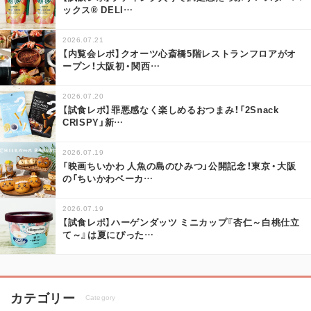
ックス® DELI
…
2026.07.21
【内覧会レポ】クオーツ心斎橋5階レストランフロアがオ
ープン！大阪初・関西
…
2026.07.20
【試食レポ】罪悪感なく楽しめるおつまみ！「2Snack
CRISPY」新
…
2026.07.19
「映画ちいかわ 人魚の島のひみつ」公開記念！東京・大阪
の「ちいかわベーカ
…
2026.07.19
【試食レポ】ハーゲンダッツ ミニカップ『杏仁～白桃仕立
て～』は夏にぴった
…
カテゴリー
Category