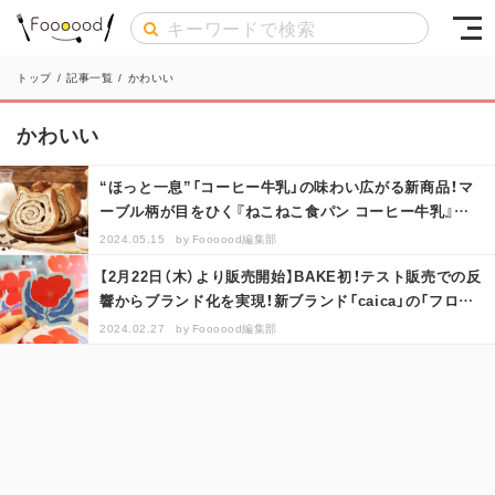
トップ
/
記事一覧
/
かわいい
かわいい
“ほっと一息”「コーヒー牛乳」の味わい広がる新商品！マ
ーブル柄が目をひく『ねこねこ食パン コーヒー牛乳』を
はじめ、食感楽しい『ザク…
2024.05.15
by
Foooood編集部
【2⽉22⽇（⽊）より販売開始】BAKE初！テスト販売での反
響からブランド化を実現！新ブランド「caica」の「フロラ
ンショコラサ…
2024.02.27
by
Foooood編集部