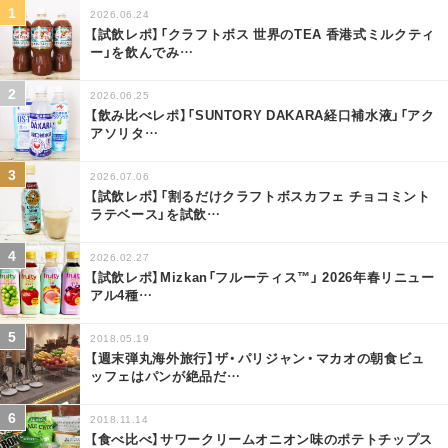
2026.06.24
【試飲レポ】「クラフトボス 世界のTEA 香港式ミルクティ
ー」を飲んでみ
…
2026.06.25
【飲み比べレポ】「SUNTORY DAKARA経口補水液」「アク
アソリタ
…
2026.07.06
【試飲レポ】「割るだけクラフトボスカフェ チョコミント
ラテベース」を試飲
…
2026.02.27
【試飲レポ】Mizkan「フルーティス™」 2026年春リニュー
アル4種
…
2018.05.19
【週末弾丸海外旅行】ザ・パリジャン・マカオの朝食ビュ
ッフェはパンが絶品だ
…
2018.11.14
【食べ比べ】サワークリームオニオン味のポテトチップス