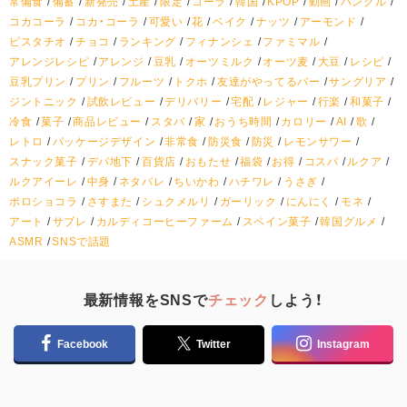
常備食
備蓄
新発売
土産
限定
コーラ
韓国
KPOP
動画
ハングル
コカコーラ
コカ・コーラ
可愛い
花
ベイク
ナッツ
アーモンド
ピスタチオ
チョコ
ランキング
フィナンシェ
ファミマル
アレンジレシピ
アレンジ
豆乳
オーツミルク
オーツ麦
大豆
レシピ
豆乳プリン
プリン
フルーツ
トクホ
友達がやってるバー
サングリア
ジントニック
試飲レビュー
デリバリー
宅配
レジャー
行楽
和菓子
冷食
菓子
商品レビュー
スタバ
家
おうち時間
カロリー
AI
歌
レトロ
パッケージデザイン
非常食
防災食
防災
レモンサワー
スナック菓子
デパ地下
百貨店
おもたせ
福袋
お得
コスパ
ルクア
ルクアイーレ
中身
ネタバレ
ちいかわ
ハチワレ
うさぎ
ポロショコラ
さすまた
シュクメルリ
ガーリック
にんにく
モネ
アート
サブレ
カルディコーヒーファーム
スペイン菓子
韓国グルメ
ASMR
SNSで話題
最新情報をSNSで
チェック
しよう！
Facebook
Twitter
Instagram