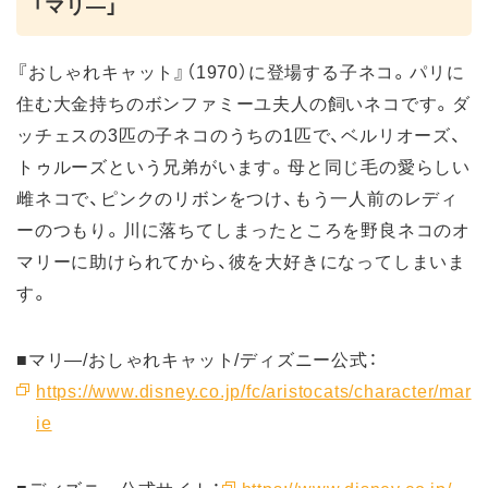
「マリ―」
『おしゃれキャット』（1970）に登場する子ネコ。パリに
住む大金持ちのボンファミーユ夫人の飼いネコです。ダ
ッチェスの3匹の子ネコのうちの1匹で、ベルリオーズ、
トゥルーズという兄弟がいます。母と同じ毛の愛らしい
雌ネコで、ピンクのリボンをつけ、もう一人前のレディ
ーのつもり。川に落ちてしまったところを野良ネコのオ
マリーに助けられてから、彼を大好きになってしまいま
す。
■マリ―/おしゃれキャット/ディズニー公式：
https://www.disney.co.jp/fc/aristocats/character/mar
ie
■ディズニー公式サイト：
https://www.disney.co.jp/