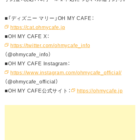
■「ディズニー マリー」OH MY CAFE：
https://cat.ohmycafe.jp
■OH MY CAFE X：
https://twitter.com/ohmycafe_info
（@ohmycafe_info）
■OH MY CAFE Instagram：
https://www.instagram.com/ohmycafe_official/
（@ohmycafe_official）
■OH MY CAFE公式サイト：
https://ohmycafe.jp