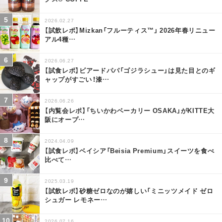
2026.02.27
【試飲レポ】Mizkan「フルーティス™」 2026年春リニュー
アル4種
…
2026.06.27
【試食レポ】ビアードパパ「ゴジラシュー」は見た目とのギ
ャップがすごい！漆
…
2026.06.26
【内覧会レポ】「ちいかわベーカリー OSAKA」がKITTE大
阪にオープ
…
2024.04.09
【試食レポ】ベイシア「Beisia Premium」スイーツを食べ
比べて
…
2025.03.19
【試飲レポ】砂糖ゼロなのが嬉しい「ミニッツメイド ゼロ
シュガー レモネー
…
2026.07.16