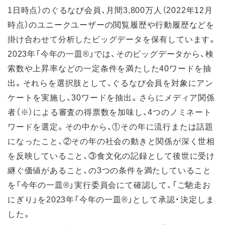
1日時点）のぐるなび会員、月間3,800万⼈（2022年12⽉
時点）のユニークユーザーの閲覧履歴や⾏動履歴などを
掛け合わせて分析したビッグデータを保有しています。
2023年「今年の一皿®」では、そのビッグデータから、検
索数や上昇率などの⼀定条件を満たした40ワードを抽
出。それらを選択肢として、ぐるなび会員を対象にアン
ケートを実施し、30ワードを抽出。さらにメディア関係
者（※）による審査の得票数を加味し、4つのノミネート
ワードを選定。その中から、①その年に流⾏または話題
になったこと、②その年の社会の動きと関係が深く世相
を反映していること、③⾷⽂化の記録として後世に受け
継ぐ価値があること、の3つの条件を満たしていること
を「今年の一皿®」実⾏委員会にて確認して、「ご馳走お
にぎり」を2023年「今年の一皿®」として承認・決定しま
した。