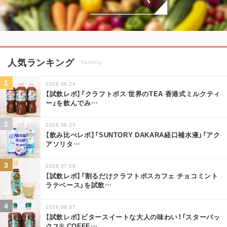
人気ランキング
Ranking
2026.06.24
【試飲レポ】「クラフトボス 世界のTEA 香港式ミルクティ
ー」を飲んでみ
…
2026.06.25
【飲み比べレポ】「SUNTORY DAKARA経口補水液」「アク
アソリタ
…
2026.07.06
【試飲レポ】「割るだけクラフトボスカフェ チョコミント
ラテベース」を試飲
…
2026.08.07
【試飲レポ】ビタースイートな大人の味わい！「スターバッ
クス® COFFE
…