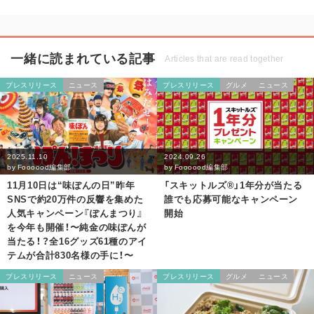
一緒に読まれている記事
Articles that are read together
プレスリリース
ニュース
プレスリリース
グルメ
ニュース
2025.11.10
2024.09.26
by
Foooood編集部
by
Foooood編集部
11月10日は“味ぽんの日”昨年
「スキットルズ®」1年分が当たる
SNSで約20万件の反響を集めた
誰でも応募可能なキャンペーン
人気キャンペーン『ぽんまつり』
開始
を今年も開催！〜純金の味ぽんが
当たる！？全16グッズ61種のアイ
テムが合計830名様の手に！〜
プレスリリース
ニュース
プレスリリース
グルメ
ニュース