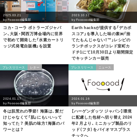
2025.03.21
2023.10.31
by
Foooood編集部
by
Foooood編集部
コカ・コーラ ボトラーズジャパ
Earth hacksが提供する「デカボ
ン、大阪・関西万博会場内に世界
スコア」を導入した味の素㈱「捨
で初めて開発した「水素カートリ
てたもんじゃない！™」レシピの
ッジ式発電自販機」を設置
ランチボックスがコレド室町カ
ドチ1にて10月30日より期間限定
でキッチンカー販売
プレスリリース
レター
プレスリリース
ニュース
2024.01.17
2024.01.16
by
Foooood編集部
by
Foooood編集部
冬は肌荒れの季節！ 海藻は、髪だ
【ハーゲンダッツ ジャパン】環境
けじゃなくて「肌」にもいいって
に配慮した包材へ切り替え 2024
知ってた？ 美肌の味方！海藻のパ
年2 月より、ミニカップ製品のリ
ワーとは？
ッド（フタ）をバイオマスプラス
チックへ