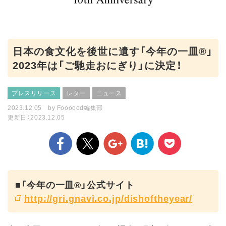
日本の食文化を後世に遺す「今年の一皿®」
2023年は「ご馳走おにぎり」に決定！
プレスリリース
レター
ニュース
2023.12.05
by
Foooood編集部
更新日：2023.12.05
■「今年の一皿®」公式サイト
http://gri.gnavi.co.jp/dishoftheyear/