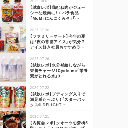
2026.08.01
【試食レポ】鶏むね肉がジュー
シーな焼肉に！エバラ食品
「MoMi にんにくみそ」「…
2026.07.30
【ファミリーマート】今年の夏
は「夜の背徳アイス」が気分？
アイス好き社員おすすめラ…
2026.07.26
【試飲レポ】水分補給しながら
栄養チャージ！Cycle.me「栄養
素がとれる水」3…
2026.07.22
【試飲レポ】プディング入りで
満足感たっぷり！「スターバッ
クス® DELIGHT …
2026.07.21
【内覧会レポ】クオーツ心斎橋5
階レストランフロアがオープ