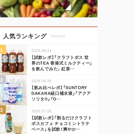
人気ランキング
Ranking
2026.06.24
【試飲レポ】「クラフトボス 世
界のTEA 香港式ミルクティー」
を飲んでみた。紅茶…
2026.06.25
【飲み比べレポ】「SUNTORY
DAKARA経口補水液」「アクア
ソリタ®」「O…
2026.07.06
【試飲レポ】「割るだけクラフト
ボスカフェ チョコミントラテ
ベース」を試飲！爽やか…