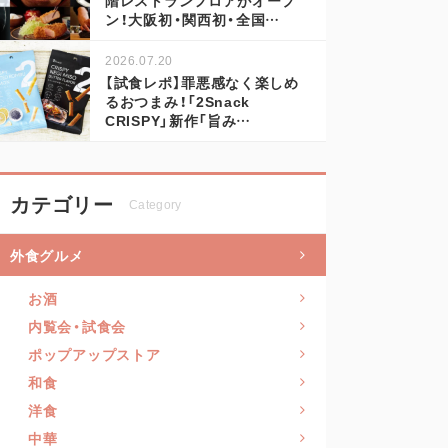
ン！大阪初・関西初・全国…
2026.07.20
【試食レポ】罪悪感なく楽しめ
るおつまみ！「2Snack
CRISPY」新作「旨み…
カテゴリー
Category
外食グルメ
お酒
内覧会・試食会
ポップアップストア
和食
洋食
中華