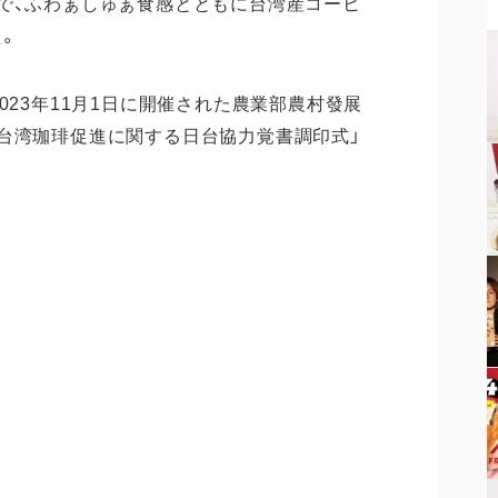
で、ふわぁしゅぁ食感とともに台湾産コーヒ
。
023年11月1日に開催された農業部農村發展
台湾珈琲促進に関する日台協力覚書調印式」