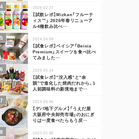
2026.02.27
【試飲レポ】Mizkan「フルーテ
ィス™」 2026年春リニューア
ル4種飲み比べ…
2024.04.09
【試食レポ】ベイシア「Beisia
Premium」スイーツを食べ比べ
てみました…
2026.05.14
【試食レポ】“没入感”と“余
韻”で進化した焼肉だれから、1
人前調味料の新境地まで…
2024.06.06
【デパ地下グルメ】「うえだ屋
大阪府中央卸売市場」のおにぎ
りは一度食べたらもう戻…
2025.05.06