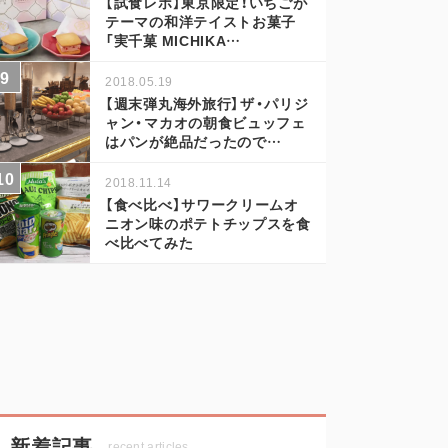
【試食レポ】東京限定！いちごが
テーマの和洋テイストお菓子
「実千菓 MICHIKA…
2018.05.19
【週末弾丸海外旅行】ザ・パリジ
ャン・マカオの朝食ビュッフェ
はパンが絶品だったので…
2018.11.14
【食べ比べ】サワークリームオ
ニオン味のポテトチップスを食
べ比べてみた
新着記事
recent articles