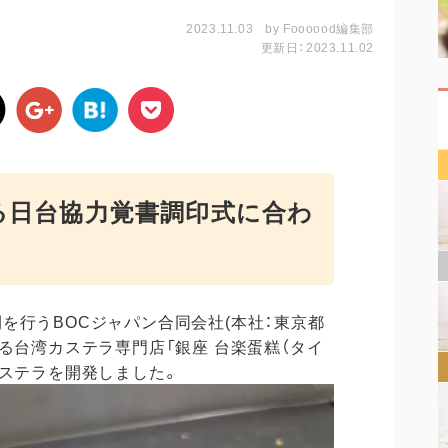
2023.11.03
by
Foooood編集部
更新日：2023.11.02
る日台協力覚書調印式に合わ
を行うBOCジャパン合同会社(本社：東京都
る台湾カステラ専門店「銀座 台楽蛋糕（タイ
カステラを開発しました。