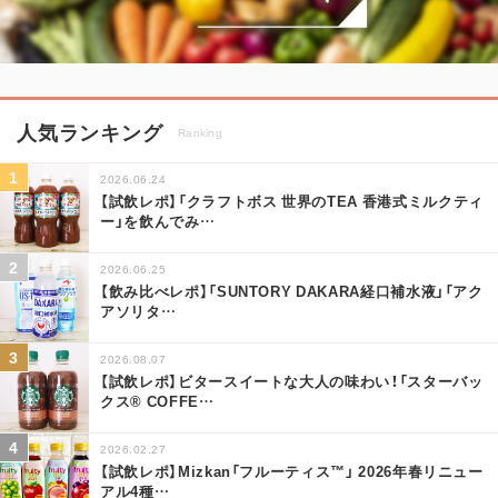
人気ランキング
Ranking
2026.06.24
【試飲レポ】「クラフトボス 世界のTEA 香港式ミルクティ
ー」を飲んでみ
…
2026.06.25
【飲み比べレポ】「SUNTORY DAKARA経口補水液」「アク
アソリタ
…
2026.08.07
【試飲レポ】ビタースイートな大人の味わい！「スターバッ
クス® COFFE
…
2026.02.27
【試飲レポ】Mizkan「フルーティス™」 2026年春リニュー
アル4種
…