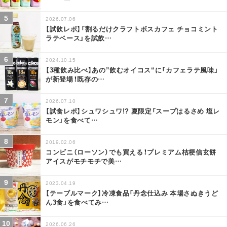
2026.07.06
【試飲レポ】「割るだけクラフトボスカフェ チョコミント
ラテベース」を試飲
…
2024.10.15
【3種飲み比べ】あの”飲むオイコス“に「カフェラテ風味」
が新登場！既存の
…
2026.07.10
【試食レポ】シュワシュワ!? 夏限定「スープはるさめ 塩レ
モン」を食べて
…
2019.02.06
コンビニ（ローソン）でも買える！プレミアム桔梗信玄餅
アイスがモチモチで美
…
2023.04.19
【テーブルマーク】冷凍食品「丹念仕込み 本場さぬきうど
ん3食」を食べてみ
…
2026.06.26