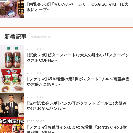
【内覧会レポ】「ちいかわベーカリー OSAKA」がKITTE大
阪にオープ
…
新着記事
recent articles
2026.08.07
【試飲レポ】ビタースイートな大人の味わい！「スターバッ
クス® COFFE
…
2026.08.07
【ファミマ】45％増量の第2弾がスタート！チキン南蛮弁当
や大盛たこ焼き、
…
2026.08.06
【先行試飲会レポ】パンの耳がクラフトビールに！大阪み
やげ「おかんパン」か
…
2026.08.03
【ファミマ】お値段そのまま45％増量！「おかわり 45％増
量作戦」が8月
…