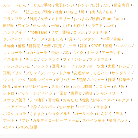
カレーうどん
うどん
手軽
電子レンジ
レンジ
出汁
だし
限定商品
ヨーグルト
朝ごはん
朝食
軽食
いちご
苺
白桃
桃
もも
フランフラン
雑貨
女子
カトラリー
おつまみ
晩酌
Francfranc
瓶詰め
ワイン
せんべい
干物
えび
手作り
クラフト
工作
ハンドメイド
mofusand
ヤマト運輸
コラボ
ファミチキ
タルタルソース
ソース
おもしろ
3分
インスタント
中華
常備
常備食
備蓄
新発売
土産
限定
コーラ
韓国
KPOP
動画
ハングル
コカコーラ
コカ・コーラ
可愛い
花
ベイク
ナッツ
アーモンド
ピスタチオ
チョコ
ランキング
フィナンシェ
ファミマル
アレンジレシピ
アレンジ
豆乳
オーツミルク
オーツ麦
大豆
レシピ
豆乳プリン
プリン
フルーツ
トクホ
友達がやってるバー
サングリア
ジントニック
試飲レビュー
デリバリー
宅配
レジャー
行楽
和菓子
冷食
菓子
商品レビュー
スタバ
家
おうち時間
カロリー
AI
歌
レトロ
パッケージデザイン
非常食
防災食
防災
レモンサワー
スナック菓子
デパ地下
百貨店
おもたせ
福袋
お得
コスパ
ルクア
ルクアイーレ
中身
ネタバレ
ちいかわ
ハチワレ
うさぎ
ポロショコラ
さすまた
シュクメルリ
ガーリック
にんにく
モネ
アート
サブレ
カルディコーヒーファーム
スペイン菓子
韓国グルメ
ASMR
SNSで話題