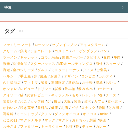
特集
タグ
tag
ファミリーマート
ローソン
セブンイレブン
アイスクリーム
クリーム
鶏肉
チョコレート
コストコ
ハーゲンダッツ
パン
ラーメン
ギャレット
コラボ商品
業務スーパー
タピオカ
豚肉
牛肉
激辛
冷凍食品
スターバックス
MDホールディングス
海外
スイーツ
海老
金のシリーズ
グルメ
ミスタードーナツ
アイス
ご褒美
ヘルシー
手土産
卵
紅茶
お菓子
デザイン
コンビニ
カルディ
久世福商店
ファミマ
試食
期間限定
新商品
お手軽
簡単
おやつ
オシャレ
レビュー
ドリンク
試飲
飲み物
飲み比べ
コーヒー
ダイソー
猫
試食レビュー
キャラメル
もち
レトルト
春
チーズ
試食レポ
ねこ
カップ麺
pr
梅田
大阪
関西
台湾
カフェ
食べ比べ
かわいい
焼き菓子
飲料品
健康
お酒
ピザ
スナック
静岡
とみ田
調味料
ミニストップ
ダノン
ダノンオイコス
オイコス
neko
ねこの日
マクドナルド
マック
マクド
おもちゃ
創業
映画
お子さま
ファミリー
キャラクター
お茶
茶
ティー
カレー