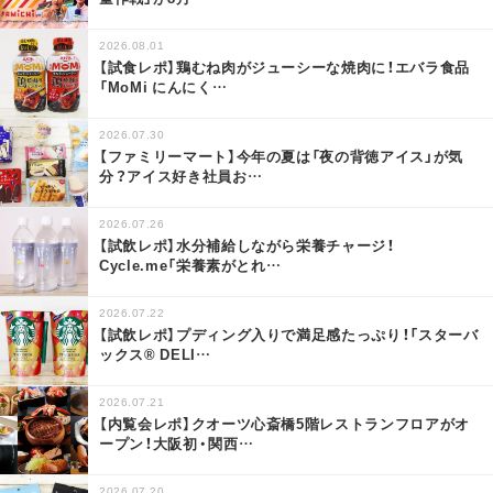
2026.08.01
【試食レポ】鶏むね肉がジューシーな焼肉に！エバラ食品
「MoMi にんにく
…
2026.07.30
【ファミリーマート】今年の夏は「夜の背徳アイス」が気
分？アイス好き社員お
…
2026.07.26
【試飲レポ】水分補給しながら栄養チャージ！
Cycle.me「栄養素がとれ
…
2026.07.22
【試飲レポ】プディング入りで満足感たっぷり！「スターバ
ックス® DELI
…
2026.07.21
【内覧会レポ】クオーツ心斎橋5階レストランフロアがオ
ープン！大阪初・関西
…
2026.07.20