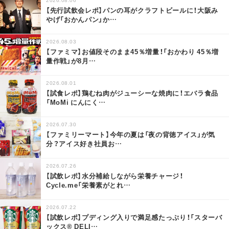
【先行試飲会レポ】パンの耳がクラフトビールに！大阪み
やげ「おかんパン」か
…
2026.08.03
【ファミマ】お値段そのまま45％増量！「おかわり 45％増
量作戦」が8月
…
2026.08.01
【試食レポ】鶏むね肉がジューシーな焼肉に！エバラ食品
「MoMi にんにく
…
2026.07.30
【ファミリーマート】今年の夏は「夜の背徳アイス」が気
分？アイス好き社員お
…
2026.07.26
【試飲レポ】水分補給しながら栄養チャージ！
Cycle.me「栄養素がとれ
…
2026.07.22
【試飲レポ】プディング入りで満足感たっぷり！「スターバ
ックス® DELI
…