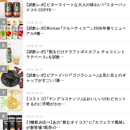
【試飲レポ】ビタースイートな大人の味わい！「スターバッ
クス® COFFE
…
2026.02.27
【試飲レポ】Mizkan「フルーティス™」 2026年春リニュー
アル4種
…
2026.07.06
【試飲レポ】「割るだけクラフトボスカフェ チョコミント
ラテベース」を試飲
…
2026.06.27
【試食レポ】ビアードパパ「ゴジラシュー」は見た目とのギ
ャップがすごい！漆
…
2019.08.24
【コストコ】「ヤングココナッツ」はおいしいけれどカット
するのに手間がかか
…
2024.10.15
【3種飲み比べ】あの”飲むオイコス“に「カフェラテ風味」
が新登場！既存の
…