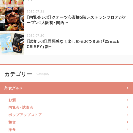
2026.07.21
【内覧会レポ】クオーツ心斎橋5階レストランフロアがオ
ープン！大阪初・関西
…
2026.07.20
【試食レポ】罪悪感なく楽しめるおつまみ！「2Snack
CRISPY」新
…
カテゴリー
Category
外食グルメ
お酒
内覧会・試食会
ポップアップストア
和食
洋食