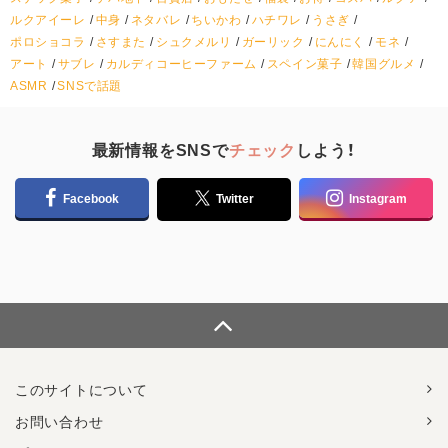
ルクアイーレ
中身
ネタバレ
ちいかわ
ハチワレ
うさぎ
ポロショコラ
さすまた
シュクメルリ
ガーリック
にんにく
モネ
アート
サブレ
カルディコーヒーファーム
スペイン菓子
韓国グルメ
ASMR
SNSで話題
最新情報をSNSで
チェック
しよう！
Facebook
Twitter
Instagram
このサイトについて
お問い合わせ