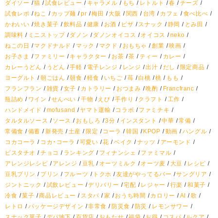
ダイソー
猫
試食レビュー
キャラメル
もち
レトルト
春
チーズ
試食レポ
ねこ
カップ麺
pr
梅田
大阪
関西
台湾
カフェ
食べ比べ
かわいい
焼き菓子
飲料品
健康
お酒
ピザ
スナック
静岡
とみ田
調味料
ミニストップ
ダノン
ダノンオイコス
オイコス
neko
ねこの日
マクドナルド
マック
マクド
おもちゃ
創業
映画
お子さま
ファミリー
キャラクター
お茶
茶
ティー
カレー
カレーうどん
うどん
手軽
電子レンジ
レンジ
出汁
だし
限定商品
ヨーグルト
朝ごはん
朝食
軽食
いちご
苺
白桃
桃
もも
フランフラン
雑貨
女子
カトラリー
おつまみ
晩酌
Francfranc
瓶詰め
ワイン
せんべい
干物
えび
手作り
クラフト
工作
ハンドメイド
mofusand
ヤマト運輸
コラボ
ファミチキ
タルタルソース
ソース
おもしろ
3分
インスタント
中華
常備
常備食
備蓄
新発売
土産
限定
コーラ
韓国
KPOP
動画
ハングル
コカコーラ
コカ・コーラ
可愛い
花
ベイク
ナッツ
アーモンド
ピスタチオ
チョコ
ランキング
フィナンシェ
ファミマル
アレンジレシピ
アレンジ
豆乳
オーツミルク
オーツ麦
大豆
レシピ
豆乳プリン
プリン
フルーツ
トクホ
友達がやってるバー
サングリア
ジントニック
試飲レビュー
デリバリー
宅配
レジャー
行楽
和菓子
冷食
菓子
商品レビュー
スタバ
家
おうち時間
カロリー
AI
歌
レトロ
パッケージデザイン
非常食
防災食
防災
レモンサワー
スナック菓子
デパ地下
百貨店
おもたせ
福袋
お得
コスパ
ルクア