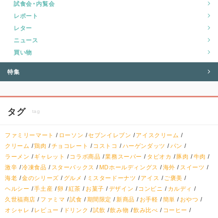
試食会・内覧会
レポート
レター
ニュース
買い物
特集
タグ
tag
ファミリーマート
ローソン
セブンイレブン
アイスクリーム
クリーム
鶏肉
チョコレート
コストコ
ハーゲンダッツ
パン
ラーメン
ギャレット
コラボ商品
業務スーパー
タピオカ
豚肉
牛肉
激辛
冷凍食品
スターバックス
MDホールディングス
海外
スイーツ
海老
金のシリーズ
グルメ
ミスタードーナツ
アイス
ご褒美
ヘルシー
手土産
卵
紅茶
お菓子
デザイン
コンビニ
カルディ
久世福商店
ファミマ
試食
期間限定
新商品
お手軽
簡単
おやつ
オシャレ
レビュー
ドリンク
試飲
飲み物
飲み比べ
コーヒー