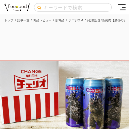
トップ
/
記事一覧
/
商品レビュー
/
飲料品
/
【『ゴジラ-1.0』公開記念！新発売！】最強の怪獣