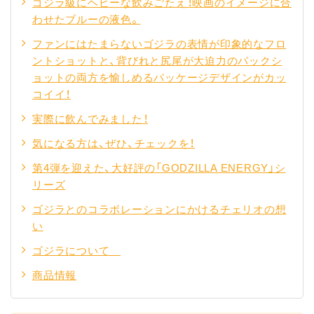
ゴジラ級にヘビーな飲みごたえ！映画のイメージに合
わせたブルーの液色。
ファンにはたまらないゴジラの表情が印象的なフロ
ントショットと、背びれと尻尾が大迫力のバックシ
ョットの両方を愉しめるパッケージデザインがカッ
コイイ！
実際に飲んでみました！
気になる方は、ぜひ、チェックを！
第4弾を迎えた、大好評の「GODZILLA ENERGY」シ
リーズ
ゴジラとのコラボレーションにかけるチェリオの想
い
ゴジラについて
商品情報