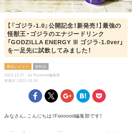
【『ゴジラ-1.0』公開記念！新発売！】最強の
怪獣王・ゴジラのエナジードリンク
「GODZILLA ENERGY Ⅲ ゴジラ-1.0ver」
を一足先に試飲してみました！
商品レビュー
飲料品
2023.10.27
by
Foooood編集部
更新日：2023.10.30
みなさん、こんにちは！Foooood編集部です！