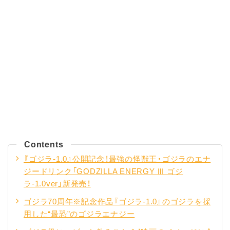
Contents
『ゴジラ-1.0』公開記念！最強の怪獣王・ゴジラのエナ
ジードリンク「GODZILLA ENERGY Ⅲ ゴジ
ラ-1.0ver」新発売！
ゴジラ70周年※記念作品『ゴジラ-1.0』のゴジラを採
用した“最恐”のゴジラエナジー