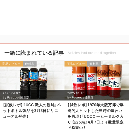
一緒に読まれている記事
Articles that are read together
商品レビュー
飲料品
商品レビュー
飲料品
2025.04.07
2025.04.13
by
Foooood編集部
by
Foooood編集部
【試飲レポ】『UCC 職人の珈琲』ペ
【試飲レポ】1970年大阪万博で爆
ットボトル製品を3月3日にリニ
発的大ヒットした当時の味わい
ューアル発売！
を再現！『UCCコーヒーミルク入
り 缶250g』4月7日より数量限定
で発売中！