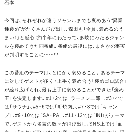
石本
今回は、それぞれが違うジャンルまでも褒めあう“異業
種褒め”がたくさん飛び出し、森田も「全員、褒めるのう
まい！」と感心！約半年にわたって、多岐にわたるジャン
ルを褒めてきた同番組。番組の最後には、まさかの事実
が判明することに……!?
この番組のテーマは、とにかく褒めること。あるテーマ
に対してゲストが多く・上手く褒め合う「褒めゴロ試合」
が繰り広げられ、最も上手に褒めることができた「褒め
王」を決定します。#1・2では「ラーメン二郎」、#3・4で
は「サウナ」、#5・6では「町焼肉」、#7・8では「キャン
プ」、#9・10では「SA・PA」、#11・12では「INI」がテーマ
で、ゲストから名言の数々が飛び出し、SNS上では「面