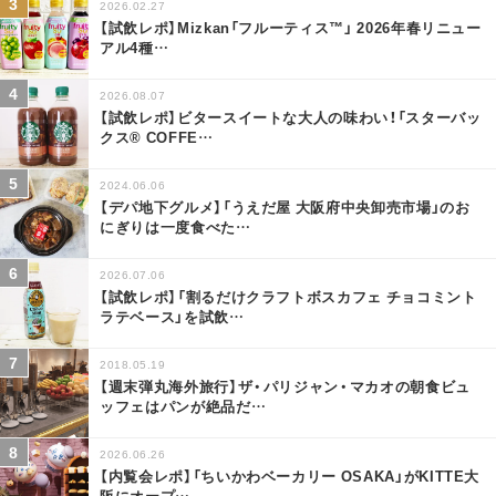
2026.02.27
【試飲レポ】Mizkan「フルーティス™」 2026年春リニュー
アル4種
…
2026.08.07
【試飲レポ】ビタースイートな大人の味わい！「スターバッ
クス® COFFE
…
2024.06.06
【デパ地下グルメ】「うえだ屋 大阪府中央卸売市場」のお
にぎりは一度食べた
…
2026.07.06
【試飲レポ】「割るだけクラフトボスカフェ チョコミント
ラテベース」を試飲
…
2018.05.19
【週末弾丸海外旅行】ザ・パリジャン・マカオの朝食ビュ
ッフェはパンが絶品だ
…
2026.06.26
【内覧会レポ】「ちいかわベーカリー OSAKA」がKITTE大
阪にオープ
…