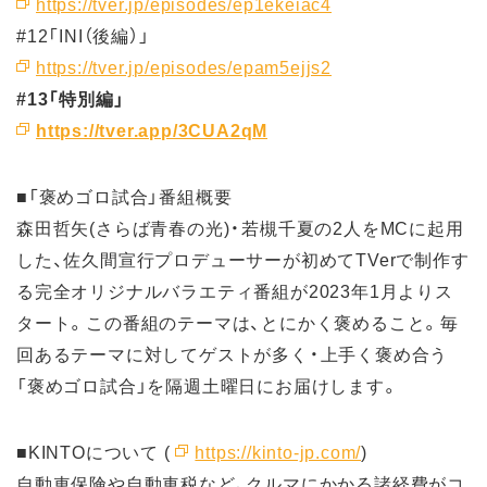
https://tver.jp/episodes/ep1ekeiac4
#12「INI（後編）」
https://tver.jp/episodes/epam5ejjs2
#13「特別編」
https://tver.app/3CUA2qM
■「褒めゴロ試合」番組概要
森田哲矢(さらば青春の光)・若槻千夏の2人をMCに起用
した、佐久間宣行プロデューサーが初めてTVerで制作す
る完全オリジナルバラエティ番組が2023年1月よりス
タート。この番組のテーマは、とにかく褒めること。毎
回あるテーマに対してゲストが多く・上手く褒め合う
「褒めゴロ試合」を隔週土曜日にお届けします。
■KINTOについて (
https://kinto-jp.com/
)
自動車保険や自動車税など、クルマにかかる諸経費がコ