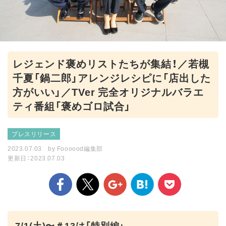
レジェンド褒めリストたちが集結！／若槻
千夏「鍋二郎」アレンジレシピに「店出した
方がいい」／TVer 完全オリジナルバラエ
ティ番組「褒めゴロ試合」
プレスリリース
2023.07.03
by
Foooood編集部
更新日：2023.07.03
7/1(土)〜＃13は「特別編」