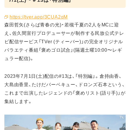
https://tver.app/3CUA2qM
森田哲矢(さらば青春の光)・若槻千夏の2人をMCに迎
え、佐久間宣行プロデューサーが制作する民放公式テレ
ビ配信サービス「TVer (ティーバー)」の完全オリジナル
バラエティ番組「褒めゴロ試合」(隔週土曜10:00〜レギ
ュラー配信)。
2023年7月1日(土)配信の#13は、「特別編」。倉持由香、
大島由香里、たけだバーベキュー、ドロンズ石本という、
これまで出演したレジェンドの「褒めリスト(語り手)」が
集結します。