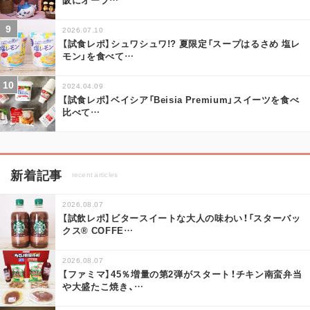
2026.07.10
【試食レポ】シュワシュワ!? 夏限定「スープはるさめ 塩レ
モン」を食べて
…
2024.04.09
【試食レポ】ベイシア「Beisia Premium」スイーツを食べ
比べて
…
新着記事
recent articles
2026.08.07
【試飲レポ】ビタースイートな大人の味わい！「スターバッ
クス® COFFE
…
2026.08.07
【ファミマ】45％増量の第2弾がスタート！チキン南蛮弁当
や大盛たこ焼き、
…