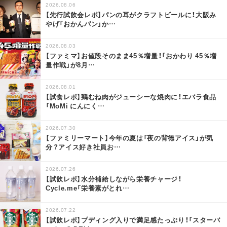
2026.08.06
【先行試飲会レポ】パンの耳がクラフトビールに！大阪み
やげ「おかんパン」か
…
2026.08.03
【ファミマ】お値段そのまま45％増量！「おかわり 45％増
量作戦」が8月
…
2026.08.01
【試食レポ】鶏むね肉がジューシーな焼肉に！エバラ食品
「MoMi にんにく
…
2026.07.30
【ファミリーマート】今年の夏は「夜の背徳アイス」が気
分？アイス好き社員お
…
2026.07.26
【試飲レポ】水分補給しながら栄養チャージ！
Cycle.me「栄養素がとれ
…
2026.07.22
【試飲レポ】プディング入りで満足感たっぷり！「スターバ