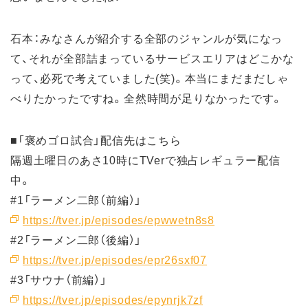
石本：みなさんが紹介する全部のジャンルが気になっ
て、それが全部詰まっているサービスエリアはどこかな
って、必死で考えていました(笑)。本当にまだまだしゃ
べりたかったですね。全然時間が足りなかったです。
■「褒めゴロ試合」配信先はこちら
隔週土曜日のあさ10時にTVerで独占レギュラー配信
中。
#1「ラーメン二郎（前編）」
https://tver.jp/episodes/epwwetn8s8
#2「ラーメン二郎（後編）」
https://tver.jp/episodes/epr26sxf07
#3「サウナ（前編）」
https://tver.jp/episodes/epynrjk7zf