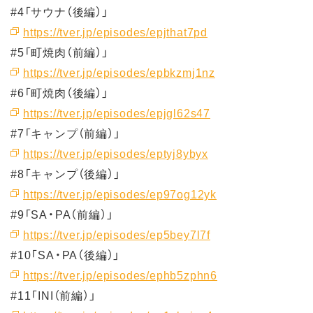
#4「サウナ（後編）」
https://tver.jp/episodes/epjthat7pd
#5「町焼肉（前編）」
https://tver.jp/episodes/epbkzmj1nz
#6「町焼肉（後編）」
https://tver.jp/episodes/epjgl62s47
#7「キャンプ（前編）」
https://tver.jp/episodes/eptyj8ybyx
#8「キャンプ（後編）」
https://tver.jp/episodes/ep97og12yk
#9「SA・PA（前編）」
https://tver.jp/episodes/ep5bey7l7f
#10「SA・PA（後編）」
https://tver.jp/episodes/ephb5zphn6
#11「INI（前編）」