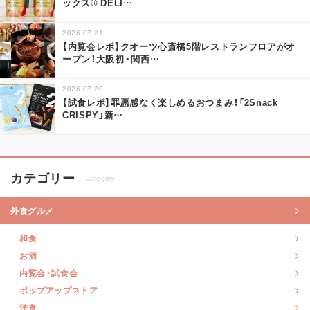
ックス® DELI
…
2026.07.21
【内覧会レポ】クオーツ心斎橋5階レストランフロアがオ
ープン！大阪初・関西
…
2026.07.20
【試食レポ】罪悪感なく楽しめるおつまみ！「2Snack
CRISPY」新
…
カテゴリー
Category
外食グルメ
和食
お酒
内覧会・試食会
ポップアップストア
洋食