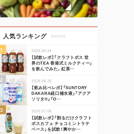
人気ランキング
Ranking
2026.06.24
【試飲レポ】「クラフトボス 世
界のTEA 香港式ミルクティー」
を飲んでみた。紅茶…
2026.06.25
【飲み比べレポ】「SUNTORY
DAKARA経口補水液」「アクア
ソリタ®」「O…
2026.07.06
【試飲レポ】「割るだけクラフト
ボスカフェ チョコミントラテ
ベース」を試飲！爽やか…