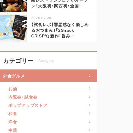
ン！大阪初・関西初・全国…
2026.07.20
【試食レポ】罪悪感なく楽しめ
るおつまみ！「2Snack
CRISPY」新作「旨み…
カテゴリー
Category
外食グルメ
お酒
内覧会・試食会
ポップアップストア
和食
洋食
中華