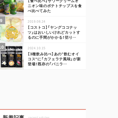
【食べ比べ】サワークリームオ
ニオン味のポテトチップスを食
べ比べてみた
2019.08.24
【コストコ】「ヤングココナッ
ツ」はおいしいけれどカットす
るのに手間がかかる！切り…
2024.10.15
【3種飲み比べ】あの”飲むオイ
コス“に「カフェラテ風味」が新
登場！既存の「バニラ…
新着記事
recent articles