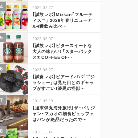
2026.02.27
【試飲レポ】Mizkan「フルーテ
ィス™」 2026年春リニューア
ル4種飲み比べ…
2026.08.07
【試飲レポ】ビタースイートな
大人の味わい！「スターバック
ス® COFFEE OF…
2026.06.27
【試食レポ】ビアードパパ「ゴジ
ラシュー」は見た目とのギャッ
プがすごい！漆黒の怪獣…
2018.05.19
【週末弾丸海外旅行】ザ・パリジ
ャン・マカオの朝食ビュッフェ
はパンが絶品だったので…
2018.11.14