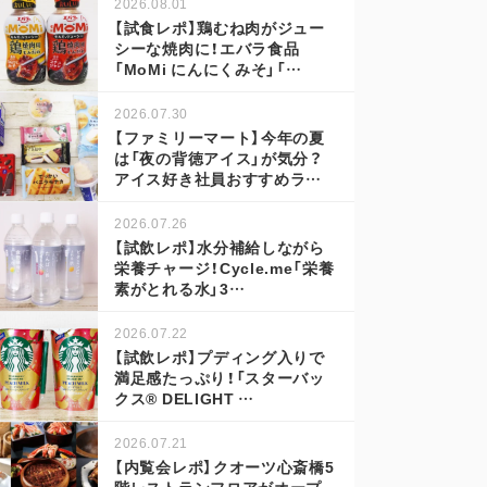
2026.08.01
【試食レポ】鶏むね肉がジュー
シーな焼肉に！エバラ食品
「MoMi にんにくみそ」「…
2026.07.30
【ファミリーマート】今年の夏
は「夜の背徳アイス」が気分？
アイス好き社員おすすめラ…
2026.07.26
【試飲レポ】水分補給しながら
栄養チャージ！Cycle.me「栄養
素がとれる水」3…
2026.07.22
【試飲レポ】プディング入りで
満足感たっぷり！「スターバッ
クス® DELIGHT …
2026.07.21
【内覧会レポ】クオーツ心斎橋5
階レストランフロアがオープ