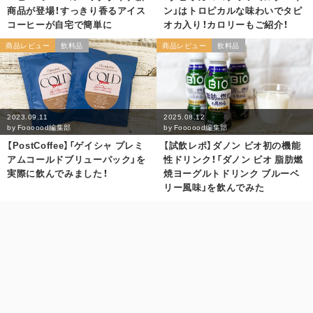
商品が登場！すっきり香るアイス
ン」はトロピカルな味わいでタピ
コーヒーが自宅で簡単に
オカ入り！カロリーもご紹介！
商品レビュー
飲料品
商品レビュー
飲料品
2023.09.11
2025.08.12
by
Foooood編集部
by
Foooood編集部
【PostCoffee】「ゲイシャ プレミ
【試飲レポ】ダノン ビオ初の機能
アムコールドブリューパック」を
性ドリンク！「ダノン ビオ 脂肪燃
実際に飲んでみました！
焼ヨーグルトドリンク ブルーベ
リー風味」を飲んでみた