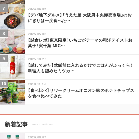
2024.06.06
【デパ地下グルメ】「うえだ屋 大阪府中央卸売市場」のお
にぎりは一度食べた
…
2025.05.06
【試食レポ】東京限定！いちごがテーマの和洋テイストお
菓子「実千菓 MIC
…
2025.10.27
【試してみた】炊飯前に入れるだけでごはんがふっくら！
料理人も認めたミツカ
…
2018.11.14
【食べ比べ】サワークリームオニオン味のポテトチップス
を食べ比べてみた
新着記事
recent articles
2026.08.07