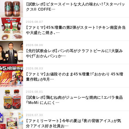
【試飲レポ】ビタースイートな大人の味わい！「スターバッ
クス® COFFE
…
2026.08.07
【ファミマ】45％増量の第2弾がスタート！チキン南蛮弁当
や大盛たこ焼き、
…
2026.08.06
【先行試飲会レポ】パンの耳がクラフトビールに！大阪み
やげ「おかんパン」か
…
2026.08.03
【ファミマ】お値段そのまま45％増量！「おかわり 45％増
量作戦」が8月
…
2026.08.01
【試食レポ】鶏むね肉がジューシーな焼肉に！エバラ食品
「MoMi にんにく
…
2026.07.30
【ファミリーマート】今年の夏は「夜の背徳アイス」が気
分？アイス好き社員お
…