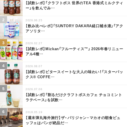
【試飲レポ】「クラフトボス 世界のTEA 香港式ミルクティ
ー」を飲んでみ
…
2026.06.25
【飲み比べレポ】「SUNTORY DAKARA経口補水液」「アク
アソリタ
…
2026.02.27
【試飲レポ】Mizkan「フルーティス™」 2026年春リニュー
アル4種
…
2026.08.07
【試飲レポ】ビタースイートな大人の味わい！「スターバッ
クス® COFFE
…
2026.07.06
【試飲レポ】「割るだけクラフトボスカフェ チョコミント
ラテベース」を試飲
…
2018.05.19
【週末弾丸海外旅行】ザ・パリジャン・マカオの朝食ビュ
ッフェはパンが絶品だ
…