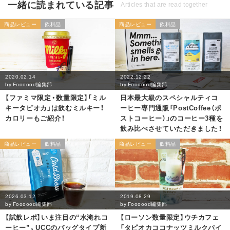
一緒に読まれている記事
Articles that are read together
商品レビュー
飲料品
商品レビュー
飲料品
2020.02.14
2022.12.22
by
Foooood編集部
by
Foooood編集部
【ファミマ限定・数量限定】「ミル
日本最大級のスペシャルティコ
キータピオカ」は飲むミルキー！
ーヒー専門通販「PostCoffee（ポ
カロリーもご紹介！
ストコーヒー）」のコーヒー3種を
飲み比べさせていただきました！
商品レビュー
飲料品
商品レビュー
飲料品
2026.03.12
2019.08.29
by
Foooood編集部
by
Foooood編集部
【試飲レポ】いま注目の“水淹れコ
【ローソン数量限定】ウチカフェ
ーヒー”。UCCのバッグタイプ新
「タピオカココナッツミルクパイ