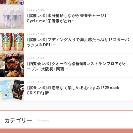
2026.07.26
【試飲レポ】水分補給しながら栄養チャージ！
Cycle.me「栄養素がとれ
…
2026.07.22
【試飲レポ】プディング入りで満足感たっぷり！「スターバ
ックス® DELI
…
2026.07.21
【内覧会レポ】クオーツ心斎橋5階レストランフロアがオ
ープン！大阪初・関西
…
2026.07.20
【試食レポ】罪悪感なく楽しめるおつまみ！「2Snack
CRISPY」新
…
カテゴリー
Category