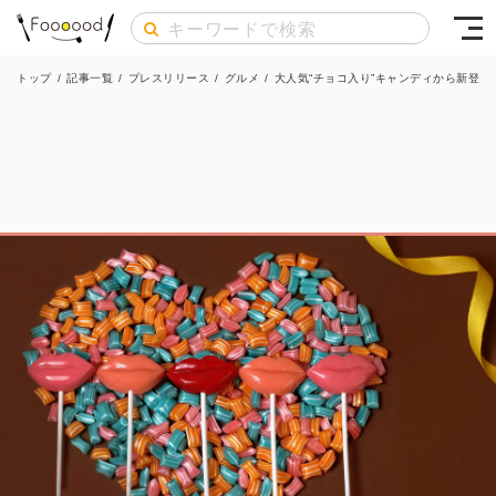
トップ
/
記事一覧
/
プレスリリース
/
グルメ
/
大人気“チョコ入り”キャンディから新登場