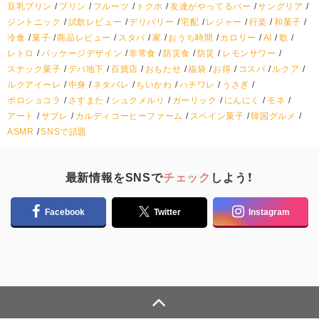
豆乳プリン
プリン
フルーツ
トクホ
友達がやってるバー
サングリア
ジントニック
試飲レビュー
デリバリー
宅配
レジャー
行楽
和菓子
冷食
菓子
商品レビュー
スタバ
家
おうち時間
カロリー
AI
歌
レトロ
パッケージデザイン
非常食
防災食
防災
レモンサワー
スナック菓子
デパ地下
百貨店
おもたせ
福袋
お得
コスパ
ルクア
ルクアイーレ
中身
ネタバレ
ちいかわ
ハチワレ
うさぎ
ポロショコラ
さすまた
シュクメルリ
ガーリック
にんにく
モネ
アート
サブレ
カルディコーヒーファーム
スペイン菓子
韓国グルメ
ASMR
SNSで話題
最新情報をSNSで
チェック
しよう！
Facebook
Twitter
Instagram