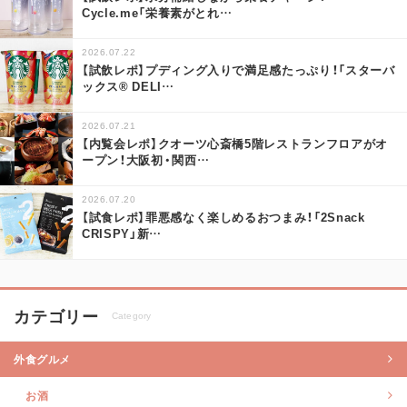
Cycle.me「栄養素がとれ
…
2026.07.22
【試飲レポ】プディング入りで満足感たっぷり！「スターバ
ックス® DELI
…
2026.07.21
【内覧会レポ】クオーツ心斎橋5階レストランフロアがオ
ープン！大阪初・関西
…
2026.07.20
【試食レポ】罪悪感なく楽しめるおつまみ！「2Snack
CRISPY」新
…
カテゴリー
Category
外食グルメ
お酒