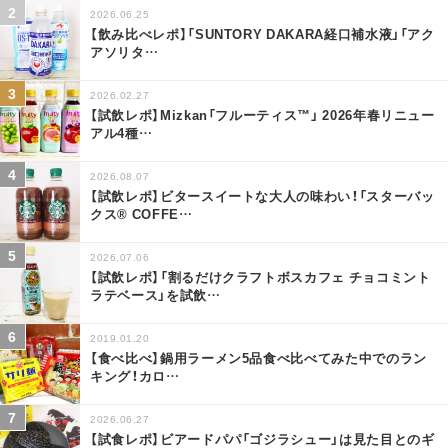
2026.06.25
【飲み比べレポ】「SUNTORY DAKARA経口補水液」「アク
アソリタ
…
2026.02.27
【試飲レポ】Mizkan「フルーティス™」 2026年春リニュー
アル4種
…
2026.08.07
【試飲レポ】ビタースイートな大人の味わい！「スターバッ
クス® COFFE
…
2026.07.06
【試飲レポ】「割るだけクラフトボスカフェ チョコミント
ラテベース」を試飲
…
2019.01.20
【食べ比べ】鍋用ラーメン5品食べ比べてみた中でのラン
キング！カロ
…
2026.06.27
【試食レポ】ビアードパパ「ゴジラシュー」は見た目とのギ