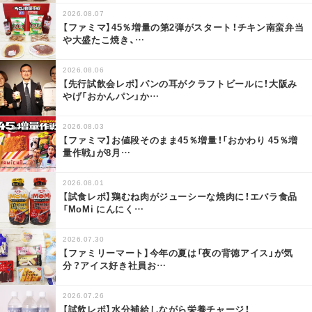
2026.08.07
【ファミマ】45％増量の第2弾がスタート！チキン南蛮弁当
や大盛たこ焼き、
…
2026.08.06
【先行試飲会レポ】パンの耳がクラフトビールに！大阪み
やげ「おかんパン」か
…
2026.08.03
【ファミマ】お値段そのまま45％増量！「おかわり 45％増
量作戦」が8月
…
2026.08.01
【試食レポ】鶏むね肉がジューシーな焼肉に！エバラ食品
「MoMi にんにく
…
2026.07.30
【ファミリーマート】今年の夏は「夜の背徳アイス」が気
分？アイス好き社員お
…
2026.07.26
【試飲レポ】水分補給しながら栄養チャージ！