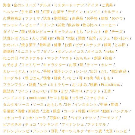
海老
金のシリーズ
グルメ
ミスタードーナツ
アイス
ご褒美
ヘルシー
手土産
卵
紅茶
お菓子
デザイン
コンビニ
カルディ
久世福商店
ファミマ
試食
期間限定
新商品
お手軽
簡単
おやつ
オシャレ
レビュー
ドリンク
試飲
飲み物
飲み比べ
コーヒー
ダイソー
猫
試食レビュー
キャラメル
もち
レトルト
春
チーズ
試食レポ
ねこ
カップ麺
pr
梅田
大阪
関西
台湾
カフェ
食べ比べ
かわいい
焼き菓子
飲料品
健康
お酒
ピザ
スナック
静岡
とみ田
調味料
ミニストップ
ダノン
ダノンオイコス
オイコス
neko
ねこの日
マクドナルド
マック
マクド
おもちゃ
創業
映画
お子さま
ファミリー
キャラクター
お茶
茶
ティー
カレー
カレーうどん
うどん
手軽
電子レンジ
レンジ
出汁
だし
限定商品
ヨーグルト
朝ごはん
朝食
軽食
いちご
苺
白桃
桃
もも
フランフラン
雑貨
女子
カトラリー
おつまみ
晩酌
Francfranc
瓶詰め
ワイン
せんべい
干物
えび
手作り
クラフト
工作
ハンドメイド
mofusand
ヤマト運輸
コラボ
ファミチキ
タルタルソース
ソース
おもしろ
3分
インスタント
中華
常備
常備食
備蓄
新発売
土産
限定
コーラ
韓国
KPOP
動画
ハングル
コカコーラ
コカ・コーラ
可愛い
花
ベイク
ナッツ
アーモンド
ピスタチオ
チョコ
ランキング
フィナンシェ
ファミマル
アレンジレシピ
アレンジ
豆乳
オーツミルク
オーツ麦
大豆
レシピ