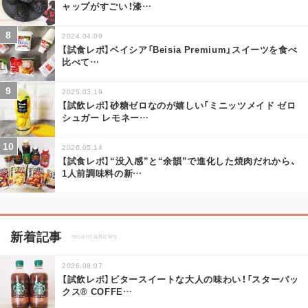
ャップがすごい！漆
…
2024.04.09
【試食レポ】ベイシア「Beisia Premium」スイーツを食べ
比べて
…
2025.03.19
【試飲レポ】砂糖ゼロなのが嬉しい「ミニッツメイド ゼロ
シュガー レモネー
…
2026.05.14
【試食レポ】“没入感”と“余韻”で進化した焼肉だれから、
1人前調味料の新
…
新着記事
recent articles
2026.08.07
【試飲レポ】ビタースイートな大人の味わい！「スターバッ
クス® COFFE
…