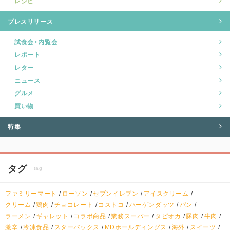
レシピ
プレスリリース
試食会・内覧会
レポート
レター
ニュース
グルメ
買い物
特集
タグ
tag
ファミリーマート
ローソン
セブンイレブン
アイスクリーム
クリーム
鶏肉
チョコレート
コストコ
ハーゲンダッツ
パン
ラーメン
ギャレット
コラボ商品
業務スーパー
タピオカ
豚肉
牛肉
激辛
冷凍食品
スターバックス
MDホールディングス
海外
スイーツ