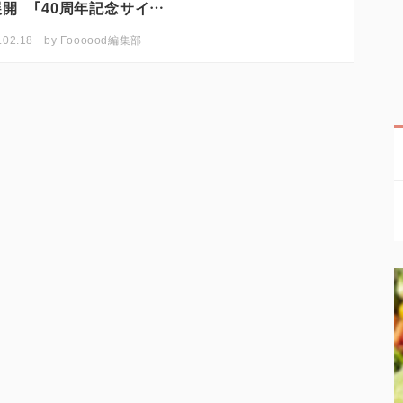
開 「40周年記念サイ…
.02.18
by
Foooood編集部