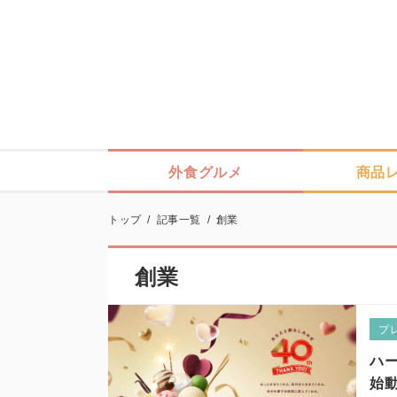
外食グルメ
商品
トップ
/
記事一覧
/
創業
創業
プ
ハー
始