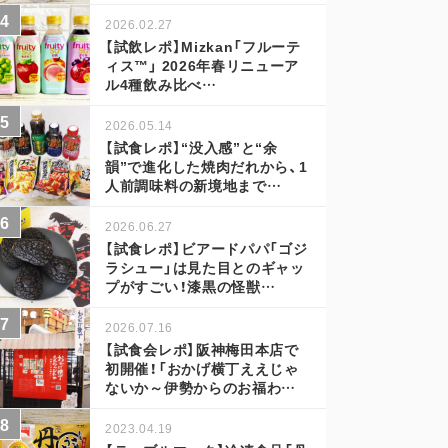
2026.02.27
【試飲レポ】Mizkan「フルーテ
ィス™」 2026年春リニューア
ル4種飲み比べ…
2026.05.14
【試食レポ】“没入感”と“余
韻”で進化した焼肉だれから、1
人前調味料の新境地まで…
2026.06.27
【試食レポ】ビアードパパ「ゴジ
ラシュー」は見た目とのギャッ
プがすごい！漆黒の怪獣…
2026.07.16
【試食会レポ】阪神梅田本店で
初開催！「おかげ横丁ええじゃ
ないか～伊勢からのお福わ…
2023.04.19