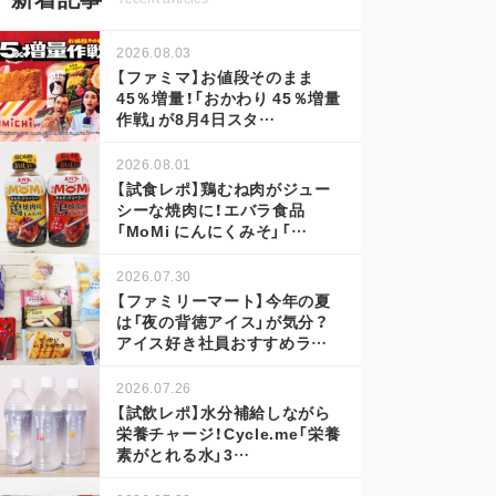
2026.08.03
【ファミマ】お値段そのまま
45％増量！「おかわり 45％増量
作戦」が8月4日スタ…
2026.08.01
【試食レポ】鶏むね肉がジュー
シーな焼肉に！エバラ食品
「MoMi にんにくみそ」「…
2026.07.30
【ファミリーマート】今年の夏
は「夜の背徳アイス」が気分？
アイス好き社員おすすめラ…
2026.07.26
【試飲レポ】水分補給しながら
栄養チャージ！Cycle.me「栄養
素がとれる水」3…