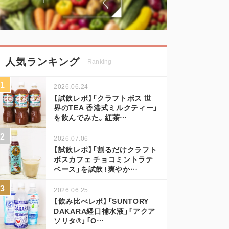
人気ランキング
Ranking
2026.06.24
【試飲レポ】「クラフトボス 世
界のTEA 香港式ミルクティー」
を飲んでみた。紅茶…
2026.07.06
【試飲レポ】「割るだけクラフト
ボスカフェ チョコミントラテ
ベース」を試飲！爽やか…
2026.06.25
【飲み比べレポ】「SUNTORY
DAKARA経口補水液」「アクア
ソリタ®」「O…