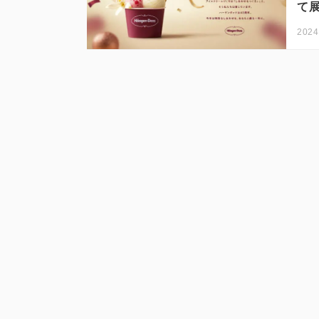
て展
2024