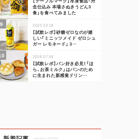
【テーブルマーク】冷凍食品「丹
念仕込み 本場さぬきうどん3
食」を食べてみました
2025.03.19
【試飲レポ】砂糖ゼロなのが嬉
しい「ミニッツメイド ゼロシュ
ガー レモネード」 3…
2026.07.04
【試飲レポ】パン好き必見！「ほ
ら、お茶ミルク」はパンのため
に生まれた新感覚ドリン…
新着記事
recent articles