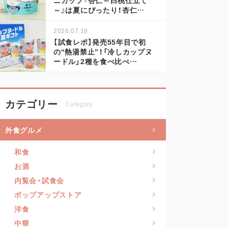
～』は夏にぴったり！杏仁…
2026.07.18
【試食レポ】発売55年目で初
の“熱湯禁止”！「冷しカップヌ
ードル」2種を食べ比べ…
カテゴリー
Category
外食グルメ
和食
お酒
内覧会・試食会
ポップアップストア
洋食
中華