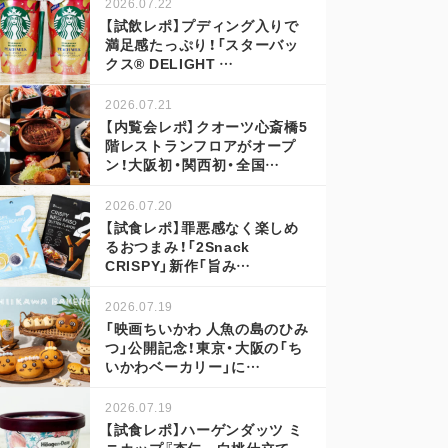
2026.07.22
【試飲レポ】プディング入りで
満足感たっぷり！「スターバッ
クス® DELIGHT …
2026.07.21
【内覧会レポ】クオーツ心斎橋5
階レストランフロアがオープ
ン！大阪初・関西初・全国…
2026.07.20
【試食レポ】罪悪感なく楽しめ
るおつまみ！「2Snack
CRISPY」新作「旨み…
2026.07.19
「映画ちいかわ 人魚の島のひみ
つ」公開記念！東京・大阪の「ち
いかわベーカリー」に…
2026.07.19
【試食レポ】ハーゲンダッツ ミ
ニカップ『杏仁～白桃仕立て