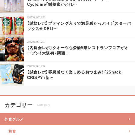
Cycle.me「栄養素がとれ
…
2026.07.22
【試飲レポ】プディング入りで満足感たっぷり！「スターバ
ックス® DELI
…
2026.07.21
【内覧会レポ】クオーツ心斎橋5階レストランフロアがオ
ープン！大阪初・関西
…
2026.07.20
【試食レポ】罪悪感なく楽しめるおつまみ！「2Snack
CRISPY」新
…
カテゴリー
Category
外食グルメ
和食