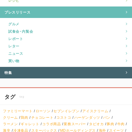
レシピ
プレスリリース
グルメ
試食会・内覧会
レポート
レター
ニュース
買い物
特集
タグ
tag
ファミリーマート
ローソン
セブンイレブン
アイスクリーム
クリーム
鶏肉
チョコレート
コストコ
ハーゲンダッツ
パン
ラーメン
ギャレット
コラボ商品
業務スーパー
タピオカ
豚肉
牛肉
激辛
冷凍食品
スターバックス
MDホールディングス
海外
スイーツ