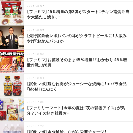
2026.08.07
【ファミマ】45％増量の第2弾がスタート！チキン南蛮弁当
や大盛たこ焼き、
…
2026.08.06
【先行試飲会レポ】パンの耳がクラフトビールに！大阪み
やげ「おかんパン」か
…
2026.08.03
【ファミマ】お値段そのまま45％増量！「おかわり 45％増
量作戦」が8月
…
2026.08.01
【試食レポ】鶏むね肉がジューシーな焼肉に！エバラ食品
「MoMi にんにく
…
2026.07.30
【ファミリーマート】今年の夏は「夜の背徳アイス」が気
分？アイス好き社員お
…
2026.07.26
【試飲レポ】水分補給しながら栄養チャージ！