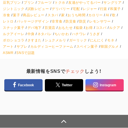
豆乳プリン
プリン
フルーツ
トクホ
友達がやってるバー
サングリア
ジントニック
試飲レビュー
デリバリー
宅配
レジャー
行楽
和菓子
冷食
菓子
商品レビュー
スタバ
家
おうち時間
カロリー
AI
歌
レトロ
パッケージデザイン
非常食
防災食
防災
レモンサワー
スナック菓子
デパ地下
百貨店
おもたせ
福袋
お得
コスパ
ルクア
ルクアイーレ
中身
ネタバレ
ちいかわ
ハチワレ
うさぎ
ポロショコラ
さすまた
シュクメルリ
ガーリック
にんにく
モネ
アート
サブレ
カルディコーヒーファーム
スペイン菓子
韓国グルメ
ASMR
SNSで話題
最新情報をSNSで
チェック
しよう！
Facebook
Twitter
Instagram