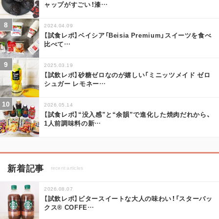
ャップがすごい！漆
…
2024.04.09
【試食レポ】ベイシア「Beisia Premium」スイーツを食べ
比べて
…
2025.03.19
【試飲レポ】砂糖ゼロなのが嬉しい「ミニッツメイド ゼロ
シュガー レモネー
…
2026.05.14
【試食レポ】“没入感”と“余韻”で進化した焼肉だれから、
1人前調味料の新
…
新着記事
recent articles
2026.08.07
【試飲レポ】ビタースイートな大人の味わい！「スターバッ
クス® COFFE
…