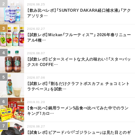
2026.06.25
【飲み比べレポ】「SUNTORY DAKARA経口補水液」「アク
アソリタ
…
2026.02.27
【試飲レポ】Mizkan「フルーティス™」 2026年春リニュー
アル4種
…
2026.08.07
【試飲レポ】ビタースイートな大人の味わい！「スターバッ
クス® COFFE
…
2026.07.06
【試飲レポ】「割るだけクラフトボスカフェ チョコミント
ラテベース」を試飲
…
2019.01.20
【食べ比べ】鍋用ラーメン5品食べ比べてみた中でのラン
キング！カロ
…
2026.06.27
【試食レポ】ビアードパパ「ゴジラシュー」は見た目とのギ