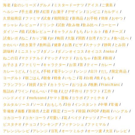
海老
金のシリーズ
グルメ
ミスタードーナツ
アイス
ご褒美
ヘルシー
手土産
卵
紅茶
お菓子
デザイン
コンビニ
カルディ
久世福商店
ファミマ
試食
期間限定
新商品
お手軽
簡単
おやつ
オシャレ
レビュー
ドリンク
試飲
飲み物
飲み比べ
コーヒー
ダイソー
猫
試食レビュー
キャラメル
もち
レトルト
春
チーズ
試食レポ
ねこ
カップ麺
pr
梅田
大阪
関西
台湾
カフェ
食べ比べ
かわいい
焼き菓子
飲料品
健康
お酒
ピザ
スナック
静岡
とみ田
調味料
ミニストップ
ダノン
ダノンオイコス
オイコス
neko
ねこの日
マクドナルド
マック
マクド
おもちゃ
創業
映画
お子さま
ファミリー
キャラクター
お茶
茶
ティー
カレー
カレーうどん
うどん
手軽
電子レンジ
レンジ
出汁
だし
限定商品
ヨーグルト
朝ごはん
朝食
軽食
いちご
苺
白桃
桃
もも
フランフラン
雑貨
女子
カトラリー
おつまみ
晩酌
Francfranc
瓶詰め
ワイン
せんべい
干物
えび
手作り
クラフト
工作
ハンドメイド
mofusand
ヤマト運輸
コラボ
ファミチキ
タルタルソース
ソース
おもしろ
3分
インスタント
中華
常備
常備食
備蓄
新発売
土産
限定
コーラ
韓国
KPOP
動画
ハングル
コカコーラ
コカ・コーラ
可愛い
花
ベイク
ナッツ
アーモンド
ピスタチオ
チョコ
ランキング
フィナンシェ
ファミマル
アレンジレシピ
アレンジ
豆乳
オーツミルク
オーツ麦
大豆
レシピ