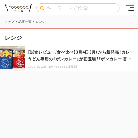
トップ
/
記事一覧
/
レンジ
レンジ
【試食レビュー/食べ比べ】3月4日（月）から新発売！カレー
うどん専用の『ボンカレー』が初登場！「ボンカレー 旨み
を味わうカレーうど…
2024.02.26
by
Foooood編集部