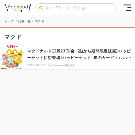
トップ
/
記事一覧
/
マクド
マクド
マクドナルド【2月23日(金・祝)から期間限定販売】ハッピ
ーセットに初登場！ハッピーセット「星のカービィ」、ハッ
ピーセット「ポムポ…
2024.02.17
by
Foooood編集部