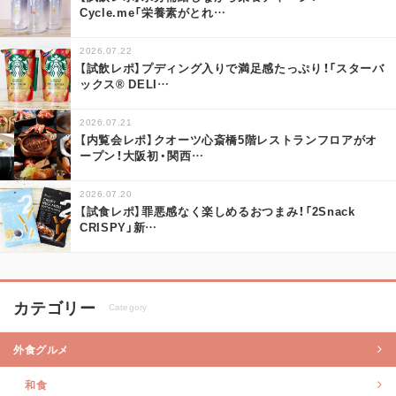
Cycle.me「栄養素がとれ
…
2026.07.22
【試飲レポ】プディング入りで満足感たっぷり！「スターバ
ックス® DELI
…
2026.07.21
【内覧会レポ】クオーツ心斎橋5階レストランフロアがオ
ープン！大阪初・関西
…
2026.07.20
【試食レポ】罪悪感なく楽しめるおつまみ！「2Snack
CRISPY」新
…
カテゴリー
Category
外食グルメ
和食