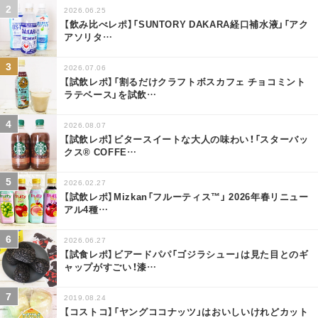
2026.06.25
【飲み比べレポ】「SUNTORY DAKARA経口補水液」「アク
アソリタ
…
2026.07.06
【試飲レポ】「割るだけクラフトボスカフェ チョコミント
ラテベース」を試飲
…
2026.08.07
【試飲レポ】ビタースイートな大人の味わい！「スターバッ
クス® COFFE
…
2026.02.27
【試飲レポ】Mizkan「フルーティス™」 2026年春リニュー
アル4種
…
2026.06.27
【試食レポ】ビアードパパ「ゴジラシュー」は見た目とのギ
ャップがすごい！漆
…
2019.08.24
【コストコ】「ヤングココナッツ」はおいしいけれどカット