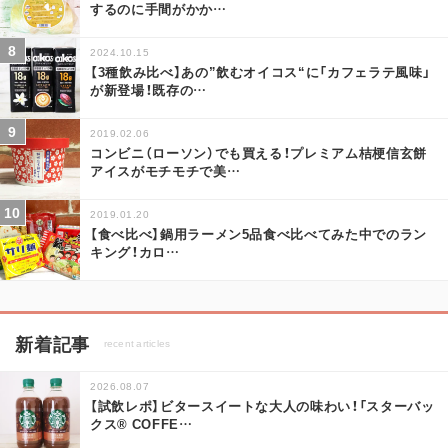
するのに手間がかか
…
2024.10.15
【3種飲み比べ】あの”飲むオイコス“に「カフェラテ風味」
が新登場！既存の
…
2019.02.06
コンビニ（ローソン）でも買える！プレミアム桔梗信玄餅
アイスがモチモチで美
…
2019.01.20
【食べ比べ】鍋用ラーメン5品食べ比べてみた中でのラン
キング！カロ
…
新着記事
recent articles
2026.08.07
【試飲レポ】ビタースイートな大人の味わい！「スターバッ
クス® COFFE
…