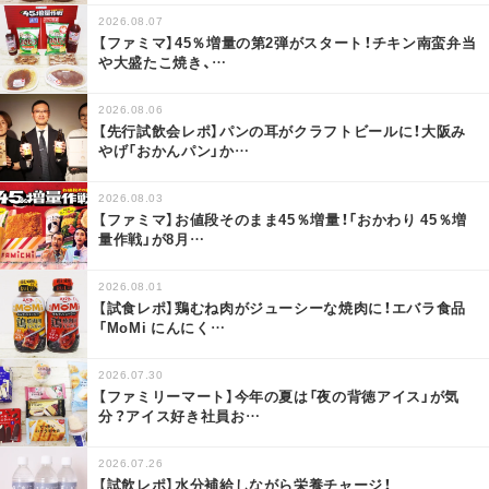
2026.08.07
【ファミマ】45％増量の第2弾がスタート！チキン南蛮弁当
や大盛たこ焼き、
…
2026.08.06
【先行試飲会レポ】パンの耳がクラフトビールに！大阪み
やげ「おかんパン」か
…
2026.08.03
【ファミマ】お値段そのまま45％増量！「おかわり 45％増
量作戦」が8月
…
2026.08.01
【試食レポ】鶏むね肉がジューシーな焼肉に！エバラ食品
「MoMi にんにく
…
2026.07.30
【ファミリーマート】今年の夏は「夜の背徳アイス」が気
分？アイス好き社員お
…
2026.07.26
【試飲レポ】水分補給しながら栄養チャージ！