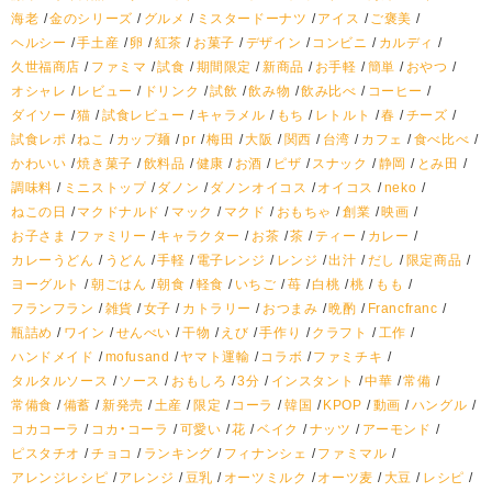
海老
金のシリーズ
グルメ
ミスタードーナツ
アイス
ご褒美
ヘルシー
手土産
卵
紅茶
お菓子
デザイン
コンビニ
カルディ
久世福商店
ファミマ
試食
期間限定
新商品
お手軽
簡単
おやつ
オシャレ
レビュー
ドリンク
試飲
飲み物
飲み比べ
コーヒー
ダイソー
猫
試食レビュー
キャラメル
もち
レトルト
春
チーズ
試食レポ
ねこ
カップ麺
pr
梅田
大阪
関西
台湾
カフェ
食べ比べ
かわいい
焼き菓子
飲料品
健康
お酒
ピザ
スナック
静岡
とみ田
調味料
ミニストップ
ダノン
ダノンオイコス
オイコス
neko
ねこの日
マクドナルド
マック
マクド
おもちゃ
創業
映画
お子さま
ファミリー
キャラクター
お茶
茶
ティー
カレー
カレーうどん
うどん
手軽
電子レンジ
レンジ
出汁
だし
限定商品
ヨーグルト
朝ごはん
朝食
軽食
いちご
苺
白桃
桃
もも
フランフラン
雑貨
女子
カトラリー
おつまみ
晩酌
Francfranc
瓶詰め
ワイン
せんべい
干物
えび
手作り
クラフト
工作
ハンドメイド
mofusand
ヤマト運輸
コラボ
ファミチキ
タルタルソース
ソース
おもしろ
3分
インスタント
中華
常備
常備食
備蓄
新発売
土産
限定
コーラ
韓国
KPOP
動画
ハングル
コカコーラ
コカ・コーラ
可愛い
花
ベイク
ナッツ
アーモンド
ピスタチオ
チョコ
ランキング
フィナンシェ
ファミマル
アレンジレシピ
アレンジ
豆乳
オーツミルク
オーツ麦
大豆
レシピ