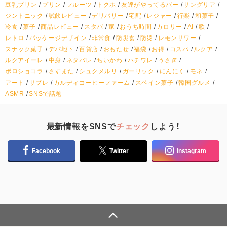
豆乳プリン
プリン
フルーツ
トクホ
友達がやってるバー
サングリア
ジントニック
試飲レビュー
デリバリー
宅配
レジャー
行楽
和菓子
冷食
菓子
商品レビュー
スタバ
家
おうち時間
カロリー
AI
歌
レトロ
パッケージデザイン
非常食
防災食
防災
レモンサワー
スナック菓子
デパ地下
百貨店
おもたせ
福袋
お得
コスパ
ルクア
ルクアイーレ
中身
ネタバレ
ちいかわ
ハチワレ
うさぎ
ポロショコラ
さすまた
シュクメルリ
ガーリック
にんにく
モネ
アート
サブレ
カルディコーヒーファーム
スペイン菓子
韓国グルメ
ASMR
SNSで話題
最新情報をSNSで
チェック
しよう！
Facebook
Twitter
Instagram