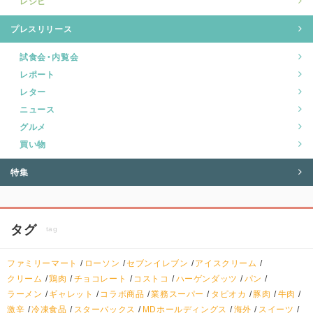
レシピ
プレスリリース
試食会・内覧会
レポート
レター
ニュース
グルメ
買い物
特集
タグ
tag
ファミリーマート
ローソン
セブンイレブン
アイスクリーム
クリーム
鶏肉
チョコレート
コストコ
ハーゲンダッツ
パン
ラーメン
ギャレット
コラボ商品
業務スーパー
タピオカ
豚肉
牛肉
激辛
冷凍食品
スターバックス
MDホールディングス
海外
スイーツ