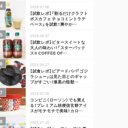
2026.07.06
【試飲レポ】「割るだけクラフト
ボスカフェ チョコミントラテ
ベース」を試飲！爽やか…
2026.08.07
【試飲レポ】ビタースイートな
大人の味わい！「スターバック
ス® COFFEE OF…
2026.06.27
【試食レポ】ビアードパパ「ゴジ
ラシュー」は見た目とのギャッ
プがすごい！漆黒の怪獣…
2019.02.06
コンビニ（ローソン）でも買え
る！プレミアム桔梗信玄餅アイ
スがモチモチで美味！カロ…
2026.07.10