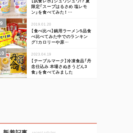
【試食レポ】シュワシュワ!? 夏
限定「スープはるさめ 塩レモ
ン」を食べてみた！ …
2019.01.20
【食べ比べ】鍋用ラーメン5品食
べ比べてみた中でのランキン
グ！カロリーや原…
2023.04.19
【テーブルマーク】冷凍食品「丹
念仕込み 本場さぬきうどん3
食」を食べてみました
新着記事
recent articles