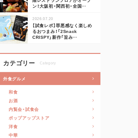
ン！大阪初・関西初・全国…
2026.07.20
【試食レポ】罪悪感なく楽しめ
るおつまみ！「2Snack
CRISPY」新作「旨み…
カテゴリー
Category
外食グルメ
和食
お酒
内覧会・試食会
ポップアップストア
洋食
中華