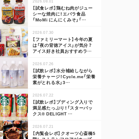
2026.08.01
【試食レポ】鶏むね肉がジュー
シーな焼肉に！エバラ食品
「MoMi にんにくみそ」「…
2026.07.30
【ファミリーマート】今年の夏
は「夜の背徳アイス」が気分？
アイス好き社員おすすめラ…
2026.07.26
【試飲レポ】水分補給しながら
栄養チャージ！Cycle.me「栄養
素がとれる水」3…
2026.07.22
【試飲レポ】プディング入りで
満足感たっぷり！「スターバッ
クス® DELIGHT …
2026.07.21
【内覧会レポ】クオーツ心斎橋5
階レストランフロアがオープ