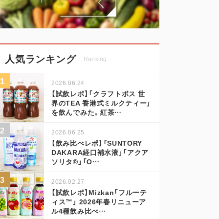
人気ランキング
Ranking
2026.06.24
【試飲レポ】「クラフトボス 世
界のTEA 香港式ミルクティー」
を飲んでみた。紅茶…
2026.06.25
【飲み比べレポ】「SUNTORY
DAKARA経口補水液」「アクア
ソリタ®」「O…
2026.02.27
【試飲レポ】Mizkan「フルーテ
ィス™」 2026年春リニューア
ル4種飲み比べ…