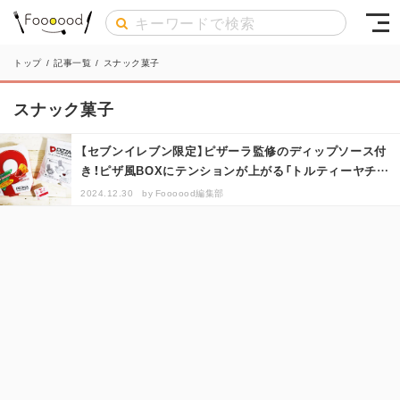
トップ
/
記事一覧
/
スナック菓子
スナック菓子
【セブンイレブン限定】ピザーラ監修のディップソース付
き！ピザ風BOXにテンションが上がる「トルティーヤチッ
プス クリーミーイタリア…
2024.12.30
by
Foooood編集部