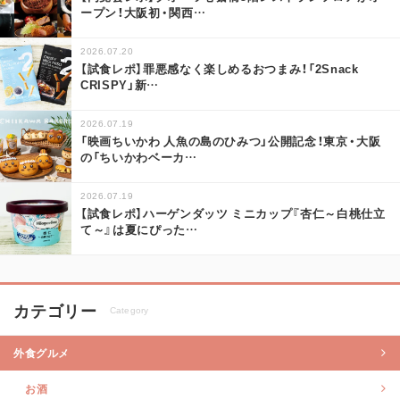
ープン！大阪初・関西
…
2026.07.20
【試食レポ】罪悪感なく楽しめるおつまみ！「2Snack
CRISPY」新
…
2026.07.19
「映画ちいかわ 人魚の島のひみつ」公開記念！東京・大阪
の「ちいかわベーカ
…
2026.07.19
【試食レポ】ハーゲンダッツ ミニカップ『杏仁～白桃仕立
て～』は夏にぴった
…
カテゴリー
Category
外食グルメ
お酒