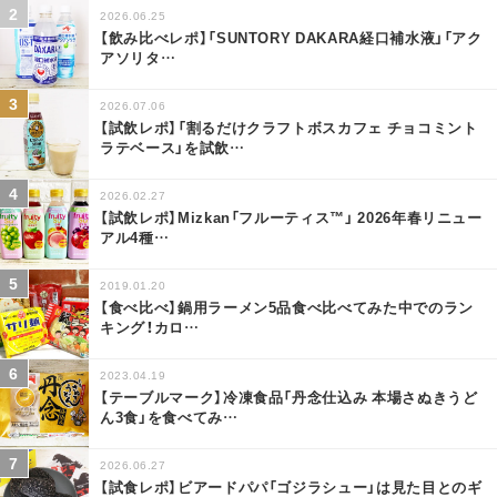
2026.06.25
【飲み比べレポ】「SUNTORY DAKARA経口補水液」「アク
アソリタ
…
2026.07.06
【試飲レポ】「割るだけクラフトボスカフェ チョコミント
ラテベース」を試飲
…
2026.02.27
【試飲レポ】Mizkan「フルーティス™」 2026年春リニュー
アル4種
…
2019.01.20
【食べ比べ】鍋用ラーメン5品食べ比べてみた中でのラン
キング！カロ
…
2023.04.19
【テーブルマーク】冷凍食品「丹念仕込み 本場さぬきうど
ん3食」を食べてみ
…
2026.06.27
【試食レポ】ビアードパパ「ゴジラシュー」は見た目とのギ