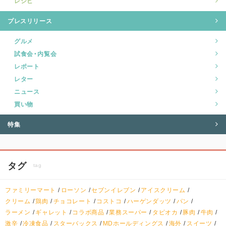
レシピ
プレスリリース
グルメ
試食会・内覧会
レポート
レター
ニュース
買い物
特集
タグ
tag
ファミリーマート
ローソン
セブンイレブン
アイスクリーム
クリーム
鶏肉
チョコレート
コストコ
ハーゲンダッツ
パン
ラーメン
ギャレット
コラボ商品
業務スーパー
タピオカ
豚肉
牛肉
激辛
冷凍食品
スターバックス
MDホールディングス
海外
スイーツ