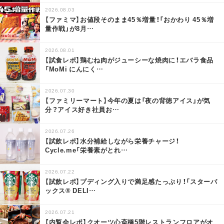
2026.08.03
【ファミマ】お値段そのまま45％増量！「おかわり 45％増
量作戦」が8月
…
2026.08.01
【試食レポ】鶏むね肉がジューシーな焼肉に！エバラ食品
「MoMi にんにく
…
2026.07.30
【ファミリーマート】今年の夏は「夜の背徳アイス」が気
分？アイス好き社員お
…
2026.07.26
【試飲レポ】水分補給しながら栄養チャージ！
Cycle.me「栄養素がとれ
…
2026.07.22
【試飲レポ】プディング入りで満足感たっぷり！「スターバ
ックス® DELI
…
2026.07.21
【内覧会レポ】クオーツ心斎橋5階レストランフロアがオ