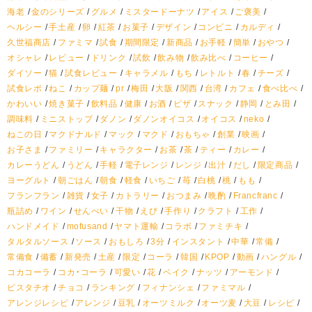
海老
金のシリーズ
グルメ
ミスタードーナツ
アイス
ご褒美
ヘルシー
手土産
卵
紅茶
お菓子
デザイン
コンビニ
カルディ
久世福商店
ファミマ
試食
期間限定
新商品
お手軽
簡単
おやつ
オシャレ
レビュー
ドリンク
試飲
飲み物
飲み比べ
コーヒー
ダイソー
猫
試食レビュー
キャラメル
もち
レトルト
春
チーズ
試食レポ
ねこ
カップ麺
pr
梅田
大阪
関西
台湾
カフェ
食べ比べ
かわいい
焼き菓子
飲料品
健康
お酒
ピザ
スナック
静岡
とみ田
調味料
ミニストップ
ダノン
ダノンオイコス
オイコス
neko
ねこの日
マクドナルド
マック
マクド
おもちゃ
創業
映画
お子さま
ファミリー
キャラクター
お茶
茶
ティー
カレー
カレーうどん
うどん
手軽
電子レンジ
レンジ
出汁
だし
限定商品
ヨーグルト
朝ごはん
朝食
軽食
いちご
苺
白桃
桃
もも
フランフラン
雑貨
女子
カトラリー
おつまみ
晩酌
Francfranc
瓶詰め
ワイン
せんべい
干物
えび
手作り
クラフト
工作
ハンドメイド
mofusand
ヤマト運輸
コラボ
ファミチキ
タルタルソース
ソース
おもしろ
3分
インスタント
中華
常備
常備食
備蓄
新発売
土産
限定
コーラ
韓国
KPOP
動画
ハングル
コカコーラ
コカ・コーラ
可愛い
花
ベイク
ナッツ
アーモンド
ピスタチオ
チョコ
ランキング
フィナンシェ
ファミマル
アレンジレシピ
アレンジ
豆乳
オーツミルク
オーツ麦
大豆
レシピ