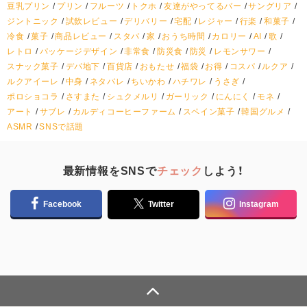
豆乳プリン
プリン
フルーツ
トクホ
友達がやってるバー
サングリア
ジントニック
試飲レビュー
デリバリー
宅配
レジャー
行楽
和菓子
冷食
菓子
商品レビュー
スタバ
家
おうち時間
カロリー
AI
歌
レトロ
パッケージデザイン
非常食
防災食
防災
レモンサワー
スナック菓子
デパ地下
百貨店
おもたせ
福袋
お得
コスパ
ルクア
ルクアイーレ
中身
ネタバレ
ちいかわ
ハチワレ
うさぎ
ポロショコラ
さすまた
シュクメルリ
ガーリック
にんにく
モネ
アート
サブレ
カルディコーヒーファーム
スペイン菓子
韓国グルメ
ASMR
SNSで話題
最新情報をSNSで
チェック
しよう！
Facebook
Twitter
Instagram