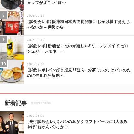
ャップがすごい！漆
…
2026.07.16
【試食会レポ】阪神梅田本店で初開催！「おかげ横丁ええじ
ゃないか～伊勢から
…
2025.03.19
【試飲レポ】砂糖ゼロなのが嬉しい「ミニッツメイド ゼロ
シュガー レモネー
…
2026.07.04
【試飲レポ】パン好き必見！「ほら、お茶ミルク」はパンのた
めに生まれた新感
…
新着記事
recent articles
2026.08.06
【先行試飲会レポ】パンの耳がクラフトビールに！大阪み
やげ「おかんパン」か
…