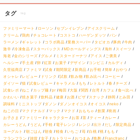
タグ
tag
ファミリーマート
ローソン
セブンイレブン
アイスクリーム
クリーム
鶏肉
チョコレート
コストコ
ハーゲンダッツ
パン
ラーメン
ギャレット
コラボ商品
業務スーパー
タピオカ
豚肉
牛肉
激辛
冷凍食品
スターバックス
MDホールディングス
海外
スイーツ
海老
金のシリーズ
グルメ
ミスタードーナツ
アイス
ご褒美
ヘルシー
手土産
卵
紅茶
お菓子
デザイン
コンビニ
カルディ
久世福商店
ファミマ
試食
期間限定
新商品
お手軽
簡単
おやつ
オシャレ
レビュー
ドリンク
試飲
飲み物
飲み比べ
コーヒー
ダイソー
猫
試食レビュー
キャラメル
もち
レトルト
春
チーズ
試食レポ
ねこ
カップ麺
pr
梅田
大阪
関西
台湾
カフェ
食べ比べ
かわいい
焼き菓子
飲料品
健康
お酒
ピザ
スナック
静岡
とみ田
調味料
ミニストップ
ダノン
ダノンオイコス
オイコス
neko
ねこの日
マクドナルド
マック
マクド
おもちゃ
創業
映画
お子さま
ファミリー
キャラクター
お茶
茶
ティー
カレー
カレーうどん
うどん
手軽
電子レンジ
レンジ
出汁
だし
限定商品
ヨーグルト
朝ごはん
朝食
軽食
いちご
苺
白桃
桃
もも
フランフラン
雑貨
女子
カトラリー
おつまみ
晩酌
Francfranc