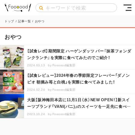
トップ
/
記事一覧
/
おやつ
おやつ
【試食レポ】期間限定 ハーゲンダッツ バー『抹茶フォンダ
ンクランチ』を実際に食べてみたのでご紹介！
2024.03.13
by
Foooood編集部
【試食レビュー】2024年春の季節限定フレーバー「ダノン
ビオ 朝摘み苺と白桃」を実際に食べてみました！
2024.02.24
by
Foooood編集部
大阪【阪神梅田本店に11月1日（水）NEW OPEN！】新スイ
ーツブランド「VANI(バニ)」のスイーツを一足先に食べ比
べてみまし…
2023.10.24
by
Foooood編集部