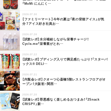
「MoMi にんにく
…
2026.07.30
【ファミリーマート】今年の夏は「夜の背徳アイス」が気
分？アイス好き社員お
…
2026.07.26
【試飲レポ】水分補給しながら栄養チャージ！
Cycle.me「栄養素がとれ
…
2026.07.22
【試飲レポ】プディング入りで満足感たっぷり！「スターバ
ックス® DELI
…
2026.07.21
【内覧会レポ】クオーツ心斎橋5階レストランフロアがオ
ープン！大阪初・関西
…
2026.07.20
【試食レポ】罪悪感なく楽しめるおつまみ！「2Snack
CRISPY」新
…