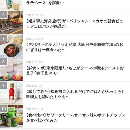
ラテベース」を試飲
…
2018.05.19
【週末弾丸海外旅行】ザ・パリジャン・マカオの朝食ビュ
ッフェはパンが絶品だ
…
2024.06.06
【デパ地下グルメ】「うえだ屋 大阪府中央卸売市場」のお
にぎりは一度食べた
…
2025.05.06
【試食レポ】東京限定！いちごがテーマの和洋テイストお
菓子「実千菓 MIC
…
2025.10.27
【試してみた】炊飯前に入れるだけでごはんがふっくら！
料理人も認めたミツカ
…
2018.11.14
【食べ比べ】サワークリームオニオン味のポテトチップス
を食べ比べてみた