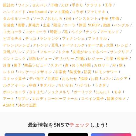
瓶詰め
ワイン
せんべい
干物
えび
手作り
クラフト
工作
ハンドメイド
mofusand
ヤマト運輸
コラボ
ファミチキ
タルタルソース
ソース
おもしろ
3分
インスタント
中華
常備
常備食
備蓄
新発売
土産
限定
コーラ
韓国
KPOP
動画
ハングル
コカコーラ
コカ・コーラ
可愛い
花
ベイク
ナッツ
アーモンド
ピスタチオ
チョコ
ランキング
フィナンシェ
ファミマル
アレンジレシピ
アレンジ
豆乳
オーツミルク
オーツ麦
大豆
レシピ
豆乳プリン
プリン
フルーツ
トクホ
友達がやってるバー
サングリア
ジントニック
試飲レビュー
デリバリー
宅配
レジャー
行楽
和菓子
冷食
菓子
商品レビュー
スタバ
家
おうち時間
カロリー
AI
歌
レトロ
パッケージデザイン
非常食
防災食
防災
レモンサワー
スナック菓子
デパ地下
百貨店
おもたせ
福袋
お得
コスパ
ルクア
ルクアイーレ
中身
ネタバレ
ちいかわ
ハチワレ
うさぎ
ポロショコラ
さすまた
シュクメルリ
ガーリック
にんにく
モネ
アート
サブレ
カルディコーヒーファーム
スペイン菓子
韓国グルメ
ASMR
SNSで話題
最新情報をSNSで
チェック
しよう！