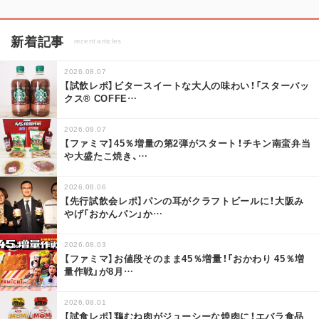
新着記事
recent articles
2026.08.07
【試飲レポ】ビタースイートな大人の味わい！「スターバッ
クス® COFFE
…
2026.08.07
【ファミマ】45％増量の第2弾がスタート！チキン南蛮弁当
や大盛たこ焼き、
…
2026.08.06
【先行試飲会レポ】パンの耳がクラフトビールに！大阪み
やげ「おかんパン」か
…
2026.08.03
【ファミマ】お値段そのまま45％増量！「おかわり 45％増
量作戦」が8月
…
2026.08.01
【試食レポ】鶏むね肉がジューシーな焼肉に！エバラ食品