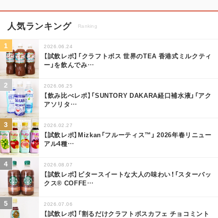
人気ランキング
Ranking
2026.06.24
【試飲レポ】「クラフトボス 世界のTEA 香港式ミルクティ
ー」を飲んでみ
…
2026.06.25
【飲み比べレポ】「SUNTORY DAKARA経口補水液」「アク
アソリタ
…
2026.02.27
【試飲レポ】Mizkan「フルーティス™」 2026年春リニュー
アル4種
…
2026.08.07
【試飲レポ】ビタースイートな大人の味わい！「スターバッ
クス® COFFE
…
2026.07.06
【試飲レポ】「割るだけクラフトボスカフェ チョコミント