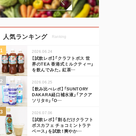
人気ランキング
Ranking
2026.06.24
【試飲レポ】「クラフトボス 世
界のTEA 香港式ミルクティー」
を飲んでみた。紅茶…
2026.06.25
【飲み比べレポ】「SUNTORY
DAKARA経口補水液」「アクア
ソリタ®」「O…
2026.07.06
【試飲レポ】「割るだけクラフト
ボスカフェ チョコミントラテ
ベース」を試飲！爽やか…