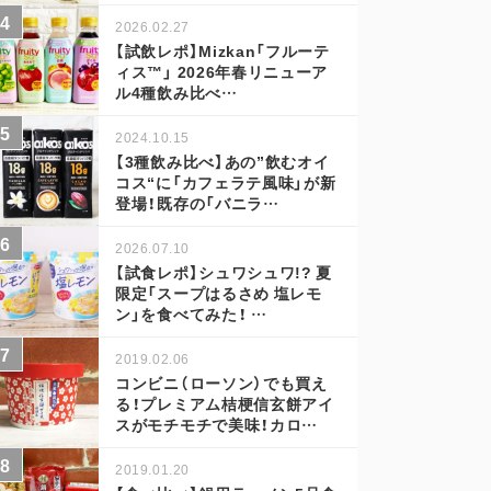
2026.02.27
【試飲レポ】Mizkan「フルーテ
ィス™」 2026年春リニューア
ル4種飲み比べ…
2024.10.15
【3種飲み比べ】あの”飲むオイ
コス“に「カフェラテ風味」が新
登場！既存の「バニラ…
2026.07.10
【試食レポ】シュワシュワ!? 夏
限定「スープはるさめ 塩レモ
ン」を食べてみた！ …
2019.02.06
コンビニ（ローソン）でも買え
る！プレミアム桔梗信玄餅アイ
スがモチモチで美味！カロ…
2019.01.20