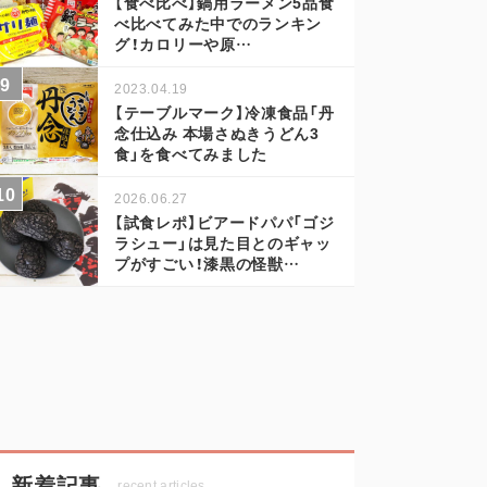
【食べ比べ】鍋用ラーメン5品食
べ比べてみた中でのランキン
グ！カロリーや原…
2023.04.19
【テーブルマーク】冷凍食品「丹
念仕込み 本場さぬきうどん3
食」を食べてみました
2026.06.27
【試食レポ】ビアードパパ「ゴジ
ラシュー」は見た目とのギャッ
プがすごい！漆黒の怪獣…
新着記事
recent articles