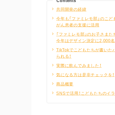
Contents
共同開発の経緯
今年も「ファミレモ部」のこど
がん患者の支援に活用
「ファミレモ部」のお子さまた
今年はデザイン決定に2,00
TikTokでこどもたちが書い
られる！
実際に飲んでみました！
気になる方は是非チェックを！
商品概要
SNSで活用！こどもたちのイ