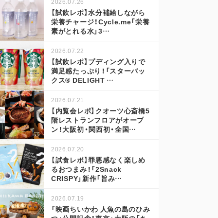
2026.07.26
【試飲レポ】水分補給しながら
栄養チャージ！Cycle.me「栄養
素がとれる水」3…
2026.07.22
【試飲レポ】プディング入りで
満足感たっぷり！「スターバッ
クス® DELIGHT …
2026.07.21
【内覧会レポ】クオーツ心斎橋5
階レストランフロアがオープ
ン！大阪初・関西初・全国…
2026.07.20
【試食レポ】罪悪感なく楽しめ
るおつまみ！「2Snack
CRISPY」新作「旨み…
2026.07.19
「映画ちいかわ 人魚の島のひみ
つ」公開記念！東京・大阪の「ち