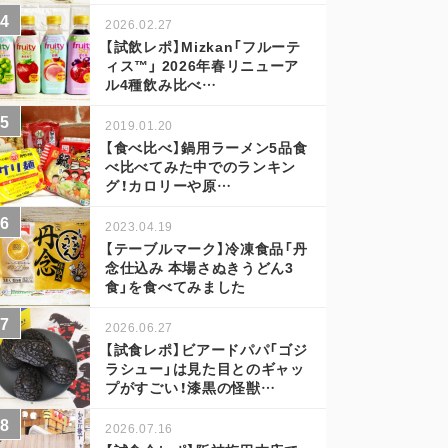
2026.02.27
【試飲レポ】Mizkan「フルーテ
ィス™」 2026年春リニューア
ル4種飲み比べ…
2019.01.20
【食べ比べ】鍋用ラーメン5品食
べ比べてみた中でのランキン
グ！カロリーや原…
2023.04.19
【テーブルマーク】冷凍食品「丹
念仕込み 本場さぬきうどん3
食」を食べてみました
2026.06.27
【試食レポ】ビアードパパ「ゴジ
ラシュー」は見た目とのギャッ
プがすごい！漆黒の怪獣…
2026.07.16