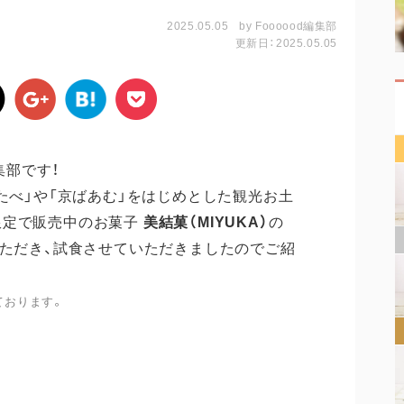
2025.05.05
by
Foooood編集部
更新日：2025.05.05
集部です！
たべ」や「京ばあむ」をはじめとした観光お土
限定で販売中のお菓子
美結菓（
MIYUKA
）
の
ただき、試食させていただきましたのでご紹
ております。