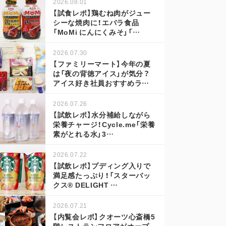
2026.08.01
【試食レポ】鶏むね肉がジュー
シーな焼肉に！エバラ食品
「MoMi にんにくみそ」「…
2026.07.30
【ファミリーマート】今年の夏
は「夜の背徳アイス」が気分？
アイス好き社員おすすめラ…
2026.07.26
【試飲レポ】水分補給しながら
栄養チャージ！Cycle.me「栄養
素がとれる水」3…
2026.07.22
【試飲レポ】プディング入りで
満足感たっぷり！「スターバッ
クス® DELIGHT …
2026.07.21
【内覧会レポ】クオーツ心斎橋5
階レストランフロアがオープ