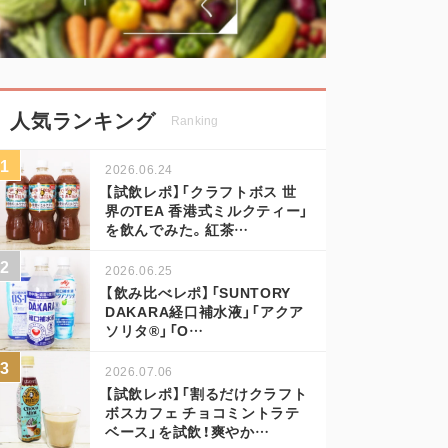
人気ランキング
Ranking
2026.06.24
【試飲レポ】「クラフトボス 世
界のTEA 香港式ミルクティー」
を飲んでみた。紅茶…
2026.06.25
【飲み比べレポ】「SUNTORY
DAKARA経口補水液」「アクア
ソリタ®」「O…
2026.07.06
【試飲レポ】「割るだけクラフト
ボスカフェ チョコミントラテ
ベース」を試飲！爽やか…