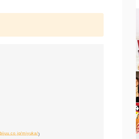
。
bijuu.co.jp/miyuka/
）