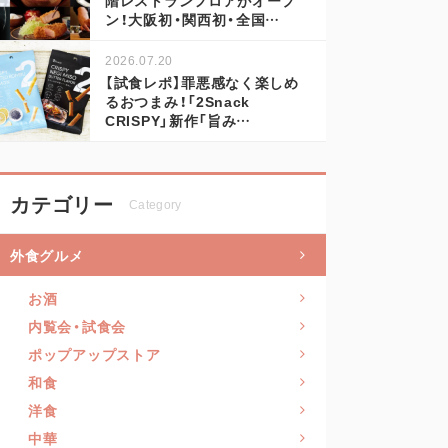
ン！大阪初・関西初・全国…
2026.07.20
【試食レポ】罪悪感なく楽しめ
るおつまみ！「2Snack
CRISPY」新作「旨み…
カテゴリー
Category
外食グルメ
お酒
内覧会・試食会
ポップアップストア
和食
洋食
中華