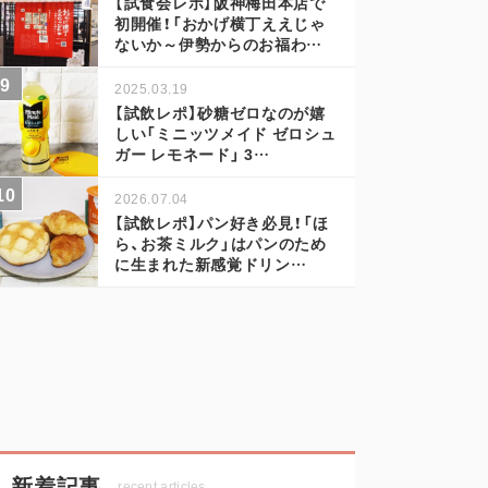
【試食会レポ】阪神梅田本店で
初開催！「おかげ横丁ええじゃ
ないか～伊勢からのお福わ…
2025.03.19
【試飲レポ】砂糖ゼロなのが嬉
しい「ミニッツメイド ゼロシュ
ガー レモネード」 3…
2026.07.04
【試飲レポ】パン好き必見！「ほ
ら、お茶ミルク」はパンのため
に生まれた新感覚ドリン…
新着記事
recent articles