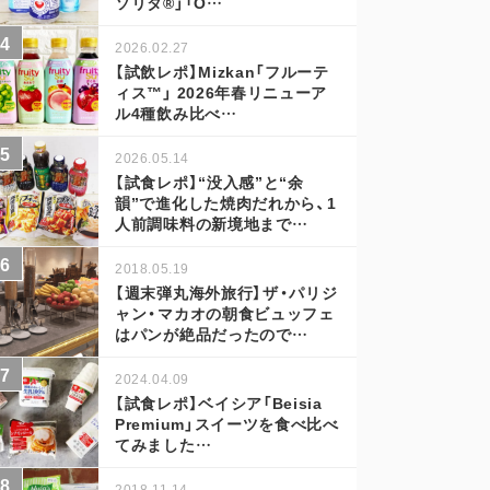
ソリタ®」「O…
2026.02.27
【試飲レポ】Mizkan「フルーテ
ィス™」 2026年春リニューア
ル4種飲み比べ…
2026.05.14
【試食レポ】“没入感”と“余
韻”で進化した焼肉だれから、1
人前調味料の新境地まで…
2018.05.19
【週末弾丸海外旅行】ザ・パリジ
ャン・マカオの朝食ビュッフェ
はパンが絶品だったので…
2024.04.09
【試食レポ】ベイシア「Beisia
Premium」スイーツを食べ比べ
てみました…
2018.11.14