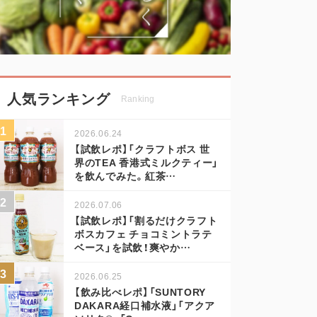
人気ランキング
Ranking
2026.06.24
【試飲レポ】「クラフトボス 世
界のTEA 香港式ミルクティー」
を飲んでみた。紅茶…
2026.07.06
【試飲レポ】「割るだけクラフト
ボスカフェ チョコミントラテ
ベース」を試飲！爽やか…
2026.06.25
【飲み比べレポ】「SUNTORY
DAKARA経口補水液」「アクア