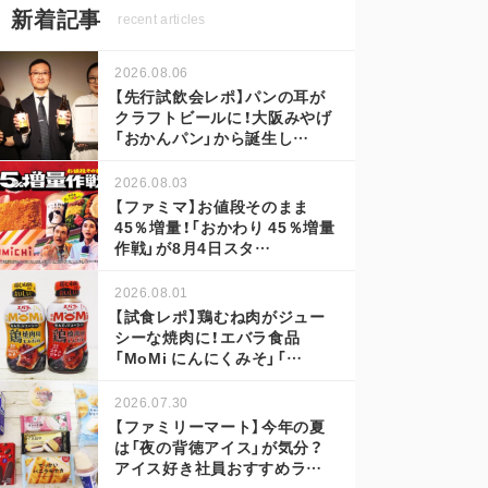
新着記事
recent articles
2026.08.06
【先行試飲会レポ】パンの耳が
クラフトビールに！大阪みやげ
「おかんパン」から誕生し…
2026.08.03
【ファミマ】お値段そのまま
45％増量！「おかわり 45％増量
作戦」が8月4日スタ…
2026.08.01
【試食レポ】鶏むね肉がジュー
シーな焼肉に！エバラ食品
「MoMi にんにくみそ」「…
2026.07.30
【ファミリーマート】今年の夏
は「夜の背徳アイス」が気分？
アイス好き社員おすすめラ…