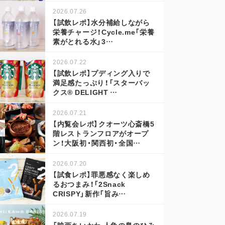
2026.07.26
【試飲レポ】水分補給しながら
栄養チャージ！Cycle.me「栄養
素がとれる水」3…
2026.07.22
【試飲レポ】プディング入りで
満足感たっぷり！「スターバッ
クス® DELIGHT …
2026.07.21
【内覧会レポ】クオーツ心斎橋5
階レストランフロアがオープ
ン！大阪初・関西初・全国…
2026.07.20
【試食レポ】罪悪感なく楽しめ
るおつまみ！「2Snack
CRISPY」新作「旨み…
2026.07.19
「映画ちいかわ 人魚の島のひみ