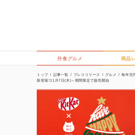
外食グルメ
商品
トップ
/
記事一覧
/
プレスリリース
/
グルメ
/
毎年完
新登場！11月7日(木)～期間限定で販売開始